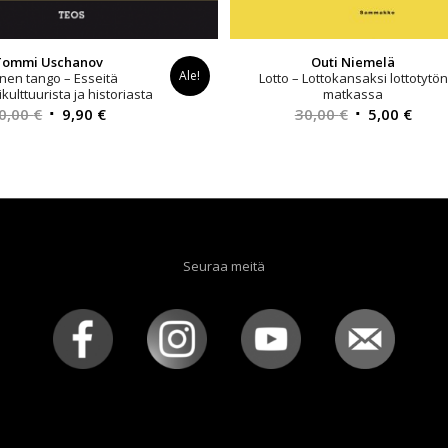
Tommi Uschanov
Outi Niemelä
Ale!
inen tango – Esseitä
Lotto – Lottokansaksi lottotytön
kulttuurista ja historiasta
matkassa
Alkuperäinen
Nykyinen
Alkuperäinen
Nyky
0,00
€
9,90
€
30,00
€
5,00
€
hinta
hinta
hinta
hint
oli:
on:
oli:
on:
30,00 €.
9,90 €.
30,00 €.
5,00 
Seuraa meitä