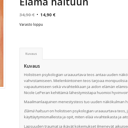
Elämä haltuun
Alkuperäinen
Nykyinen
34,90
€
14,90
€
hinta
hinta
Varasto loppu
oli:
on:
34,90 €.
14,90 €.
Kuvaus
Kuvaus
Holistisen psykologian uraauurtava teos antaa uuden näkö
vahvistamiseen. Mielenkiintoinen teos tarjoaa monipuolisia 
vapautumiseen sekä vivahteikkaan ja aidon elämän elämis
Nicole LePeran kehittämä lähestymistapa huomioi hyvinvoinn
Maailmanlaajuinen menestysteos tuo uuden näkökulman henk
Elämä haltuun
on holistisen psykologian uraauurtava teos, j
käyttäytymismalleista ja opit, miten elää vivahteikasta ja ai
Lapsuuden traumat ja ikävät kokemukset ilmenevät aikuis