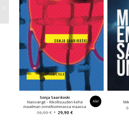
Nexus –
Tietoverkkojen lyhyt
historia
Sonja Saarikoski
Ale!
Naisvangit – Rikollisuuden kehä
Mi
maailman onnellisimmassa maassa
3
Alkuperäinen
Nykyinen
36,00
€
29,90
€
hinta
hinta
oli:
on: