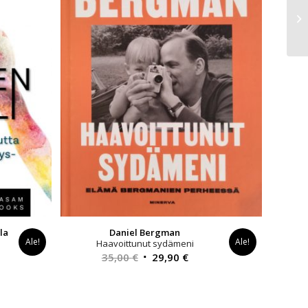
la
Daniel Bergman
Ale!
Ale!
Haavoittunut sydämeni
yinen
Alkuperäinen
Nykyinen
35,00
€
29,90
€
a
hinta
hinta
oli:
on:
0 €.
35,00 €.
29,90 €.