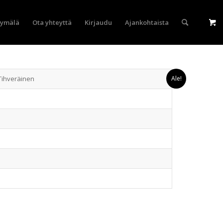
yymälä
Ota yhteyttä
Kirjaudu
Ajankohtaista
 Tihveräinen
Ale!