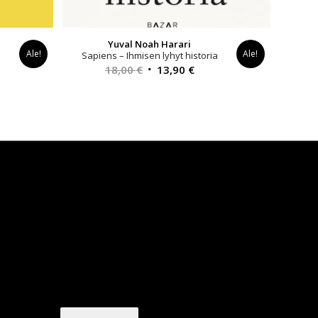
Yuval Noah Harari
Ale!
Ale!
Sapiens – Ihmisen lyhyt historia
Alkuperäinen
Nykyinen
18,00
€
13,90
€
inen
hinta
hinta
a
oli:
on:
18,00 €.
13,90 €.
€.