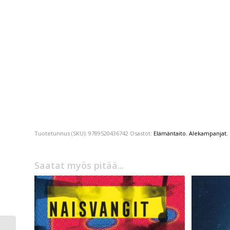
Tuotetunnus (SKU):
9789520436742
Osastot:
Elämäntaito
,
Alekampanjat
,
Saatat myös pitää...
Yuval Noah Harari