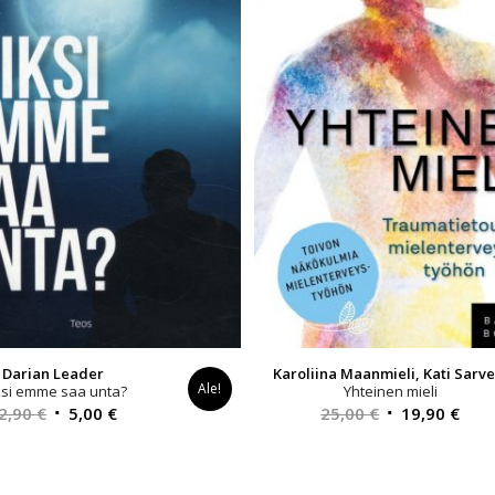
Darian Leader
Karoliina Maanmieli, Kati Sarve
Ale!
ksi emme saa unta?
Yhteinen mieli
Alkuperäinen
Nykyinen
Alkuperäinen
Nyk
2,90
€
5,00
€
25,00
€
19,90
€
hinta
hinta
hinta
hint
oli:
on:
oli:
on:
32,90 €.
5,00 €.
25,00 €.
19,9