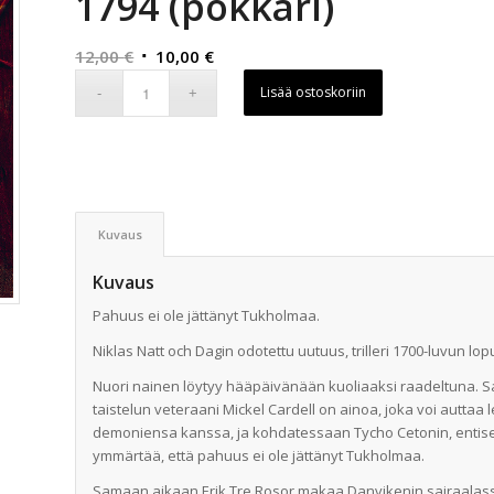
1794 (pokkari)
Alkuperäinen
Nykyinen
12,00
€
10,00
€
hinta
hinta
Lisää ostoskoriin
oli:
on:
12,00 €.
10,00 €.
Kuvaus
Kuvaus
Pahuus ei ole jättänyt Tukholmaa.
Niklas Natt och Dagin odotettu uutuus, trilleri 1700-luvun l
Nuori nainen löytyy hääpäivänään kuoliaaksi raadeltuna. 
taistelun veteraani Mickel Cardell on ainoa, joka voi auttaa
demoniensa kanssa, ja kohdatessaan Tycho Cetonin, entisen
ymmärtää, että pahuus ei ole jättänyt Tukholmaa.
Samaan aikaan Erik Tre Rosor makaa Danvikenin sairaalassa