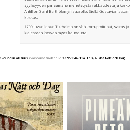
syyllisyyden piinaamana menetetystä rakkaudesta ja kark
Antillien Saint Barthélemyn saarelle. Siellä Gustavian sa
keskus.
1700-luvun lopun Tukholma on yhä korruptoitunut, sairas ja
kielestään kasvaa myös kauneutta.
 kaunokirjallisuus
Avainsanat tuotteelle
9789510467114
,
1794
,
Niklas Natt och Dag