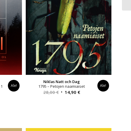
Niklas Natt och Dag
Ale!
Ale!
 1
1795 – Petojen naamiaiset
inen
Alkuperäinen
Nykyinen
28,00
€
14,90
€
a
hinta
hinta
oli:
on:
€.
28,00 €.
14,90 €.