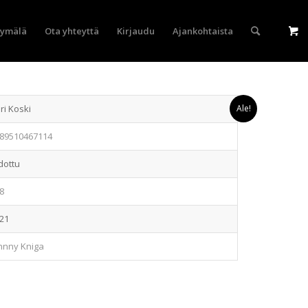
yymälä
Ota yhteyttä
Kirjaudu
Ajankohtaista
ri Koski
Ale!
89510467114
dottu
8
21
hnny Kniga