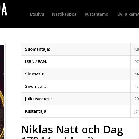
Etusivu
Nettikauppa
Kustantamo
Kivijalkam
Suomentaja:
Ka
ISBN / EAN:
97
Sidosasu:
Ni
Sivumäärä:
45
Julkaisuvuosi:
20
Kustantaja:
Jo
Niklas Natt och Dag