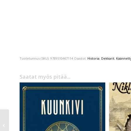
Tuotetunnus (SKU):
9789510467114
Osastot:
Historia
,
Dekkarit
,
Käännetty
Saatat myös pitää...
Seneca
Elämän lyhyydestä