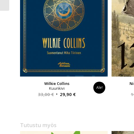
Wilkie Collins
Ni
Ale!
Kuunkivi
Alkuperäinen
Nykyinen
33,00
€
29,90
€
1
hinta
hinta
oli:
on:
33,00 €.
29,90 €.
Tutustu myös