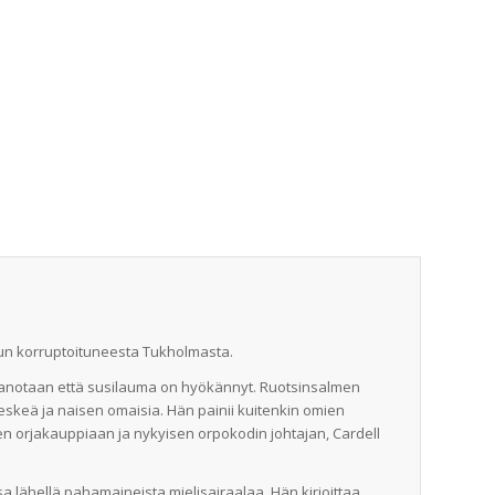
opun korruptoituneesta Tukholmasta.
Sanotaan että susilauma on hyökännyt. Ruotsinsalmen
 leskeä ja naisen omaisia. Hän painii kuitenkin omien
 orjakauppiaan ja nykyisen orpokodin johtajan, Cardell
 lähellä pahamaineista mielisairaalaa. Hän kirjoittaa