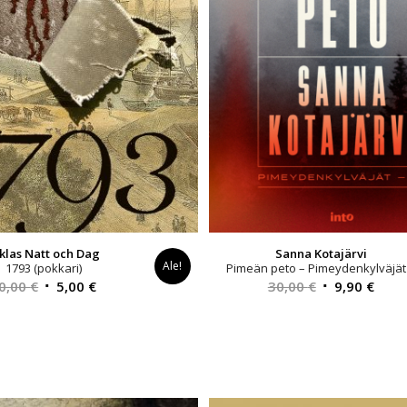
klas Natt och Dag
Sanna Kotajärvi
Ale!
1793 (pokkari)
Pimeän peto – Pimeydenkylväjät
Alkuperäinen
Nykyinen
Alkuperäinen
Nyky
0,00
€
5,00
€
30,00
€
9,90
€
hinta
hinta
hinta
hint
oli:
on:
oli:
on:
10,00 €.
5,00 €.
30,00 €.
9,90 