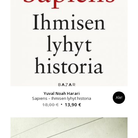
Yuval Noah Harari
Ale!
Sapiens – Ihmisen lyhyt historia
Alkuperäinen
Nykyinen
18,00
€
13,90
€
hinta
hinta
oli:
on:
18,00 €.
13,90 €.