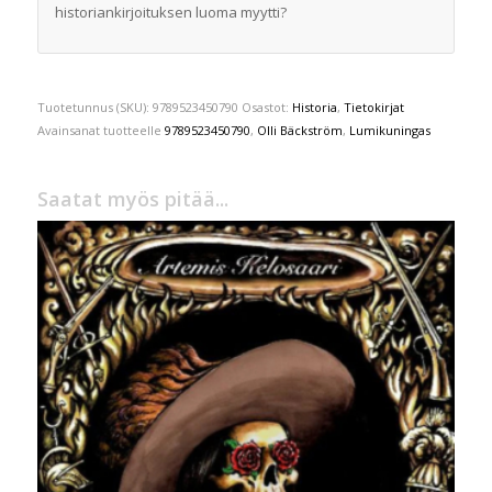
historiankirjoituksen luoma myytti?
Tuotetunnus (SKU):
9789523450790
Osastot:
Historia
,
Tietokirjat
Avainsanat tuotteelle
9789523450790
,
Olli Bäckström
,
Lumikuningas
Saatat myös pitää...