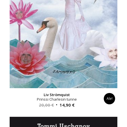
Liv Strömquist
Ale!
Prinssi Charlesin tunne
Alkuperäinen
Nykyinen
20,00
€
14,90
€
hinta
hinta
oli:
on:
20,00 €.
14,90 €.