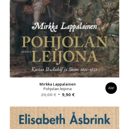
Mirkka Lappalainen
Ale!
Pohjolan leijona
Alkuperäinen
Nykyinen
20,00
€
9,90
€
hinta
hinta
oli:
on:
20,00 €.
9,90 €.