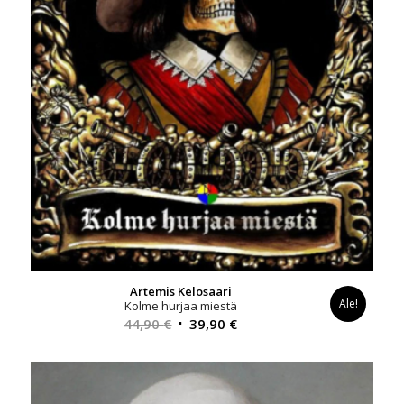
Artemis Kelosaari
Ale!
Kolme hurjaa miestä
Alkuperäinen
Nykyinen
44,90
€
39,90
€
hinta
hinta
oli:
on:
44,90 €.
39,90 €.