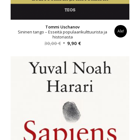
Tommi Uschanov
Ale!
Sininen tango – Esseitä populaarikulttuurista ja
historiasta
Alkuperäinen
Nykyinen
30,00
€
9,90
€
hinta
hinta
oli:
on:
30,00 €.
9,90 €.