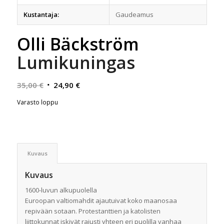
Kustantaja:
Gaudeamus
Olli Bäckström
Lumikuningas
Alkuperäinen
Nykyinen
35,00
€
24,90
€
hinta
hinta
Varasto loppu
oli:
on:
35,00 €.
24,90 €.
Kuvaus
Kuvaus
1
600-luvun alkupuolella
Euroopan
valtiomahdit
ajautuivat koko maanosaa
repivään sotaan. P
rotestanttien ja katolisten
liittokunnat
iskivät rajusti yhteen eri puolilla vanhaa