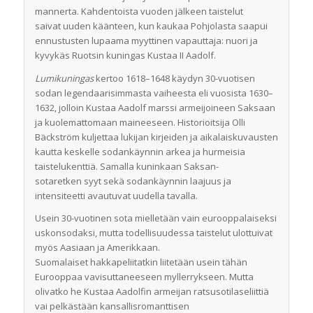
mannerta. K
ahdentoista
vuoden jälkeen taistelut
saivat
uuden käänteen, kun k
aukaa Pohjolasta saapui
ennustusten lupaama myyttinen vapauttaja: nuori ja
kyvykäs Ruotsin
kuningas
Kustaa II Aadolf.
Lumikuningas
kertoo
1618–1648 käydyn
30-vuotisen
sodan legendaarisimmasta vaiheesta eli vuosista 1630–
1632, jolloin Kustaa Aadolf marssi armeijoineen Saksaan
ja kuolemattomaan maineeseen.
H
istorioitsija Olli
Bäckström
kuljettaa
lukijan
kirje
iden ja aikalaiskuvausten
kautta keskelle sodankäynnin arkea
ja
hurmeisia
taistelukenttiä. Samalla kuninkaan
Saksan-
sotaretken
syyt
sekä sodankäynnin laajuus ja
intensiteetti avautuvat uudella tavalla
.
Usein 30-vuotinen sota mielletään vain eurooppalaiseksi
uskonsodaksi, mutta todellisuudessa taistelut ulottuivat
myös Aasiaan ja Amerikkaan
.
S
uomalaiset
hakkapeliitatkin liitetään usein tähän
Eurooppaa vavisuttaneeseen myllerrykseen. Mutta
olivatko he
Kustaa Aadolfin armeijan
ratsusotilas
eliittiä
vai
pelkästään
kansallisromanttisen