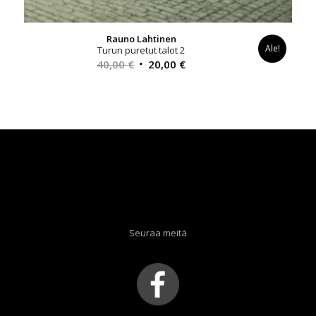
Rauno Lahtinen
Ale!
Turun puretut talot 2
Alkuperäinen
Nykyinen
40,00
€
20,00
€
hinta
hinta
oli:
on:
40,00 €.
20,00 €.
Seuraa meitä