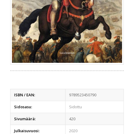
ISBN / EAN:
9789523450790
Sidosasu:
Sidottu
Sivumäärä:
420
Julkaisuvuosi:
2020