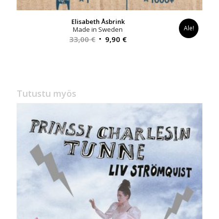
Elisabeth Åsbrink
Ale!
Made in Sweden
Alkuperäinen
Nykyinen
33,00
€
9,90
€
hinta
hinta
oli:
on:
33,00 €.
9,90 €.
Tutustu myös