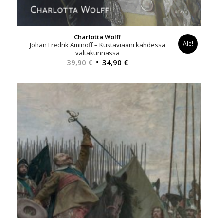
Charlotta Wolff
Ale!
Johan Fredrik Aminoff – Kustaviaani kahdessa
valtakunnassa
Alkuperäinen
Nykyinen
39,90
€
34,90
€
hinta
hinta
oli:
on:
39,90 €.
34,90 €.