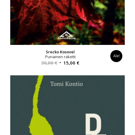
Srecko Kosovel
Ale!
Punainen raketti
Alkuperäinen
Nykyinen
30,00
€
15,00
€
hinta
hinta
oli:
on:
30,00 €.
15,00 €.