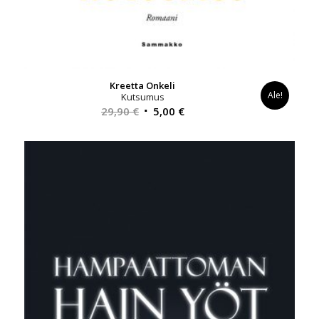
Kreetta Onkeli
Ale!
Kutsumus
Alkuperäinen
Nykyinen
29,90
€
5,00
€
hinta
hinta
oli:
on:
29,90 €.
5,00 €.