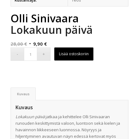
Kustantaja:
Teos
Olli Sinivaara
Lokakuun päivä
Alkuperäinen
Nykyinen
28,00
€
9,90
€
hinta
hinta
Lisää ostoskoriin
oli:
on:
28,00 €.
9,90 €.
Kuvaus
Kuvaus
Lokakuun päivä
jatkaa ja kehittelee Olli Sinivaaran
runouden keskittymistä valoon, luontoon sekä kielen ja
havainnon liikkeeseen luonnossa. Nöyryys ja
hiljentyminen avautuvan näyn edessä kertovat myös