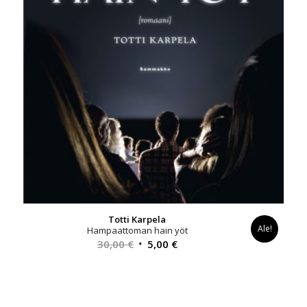
Totti Karpela
Ale!
Hampaattoman hain yöt
Alkuperäinen
Nykyinen
30,00
€
5,00
€
hinta
hinta
oli:
on:
30,00 €.
5,00 €.