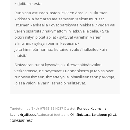
kirjoittamisesta.
Runoissa astutaan lasten leikkien äärelle ja liikutaan
kirkkaan ja hämärän maisemissa: ”Keksin muruset
istuimen kankaalla / ovat pärskyvää hiekkaa, / veden vai
veren pisaroita / näkymättömiin jatkuvalla tiellä. / Sitä
pitkin niityn pitkät apilat / syttyvät väreihin, värien
silmuihin, / syksyn pieniin keväisiin, /
joita himmeänharmaa keltainen valo / halkeilee kuin
muisti.”
Sinivaaran runot kysyvät ja kulkevat päivänvalon
verkostoissa, ne näyttävät. Luonnonkierto ja taivas ovat
runoissa ihmeen, ihmettelyn ja inhimillisen teon paikkoja,
joissa valon ja värin läsnäolo hallitsevat.
Tuotetunnus (SKU):
9789518514087
Osastot:
Runous
,
Kotimainen
kaunokirjallisuus
Avainsanat tuotteelle
Olli Sinivaara
,
Lokakuun päivä
,
9789518514087