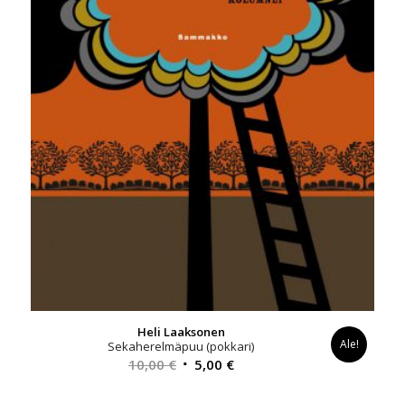
Heli Laaksonen
Ale!
Sekaherelmäpuu (pokkari)
Alkuperäinen
Nykyinen
10,00
€
5,00
€
hinta
hinta