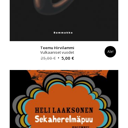
Teemu Hirvilammi
Ale!
Vulkaaniset vuodet
Alkuperäinen
Nykyinen
25,00
€
5,00
€
hinta
hinta
oli:
on:
25,00 €.
5,00 €.