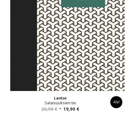
Laotse
Ale!
Salaisuuksien tie
Alkuperäinen
Nykyinen
20,90
€
19,90
€
hinta
hinta
oli:
on:
20,90 €.
19,90 €.