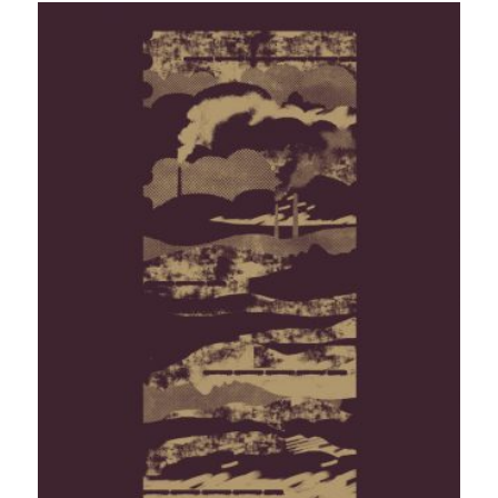
oli:
on:
25,00 €.
9,90 €.