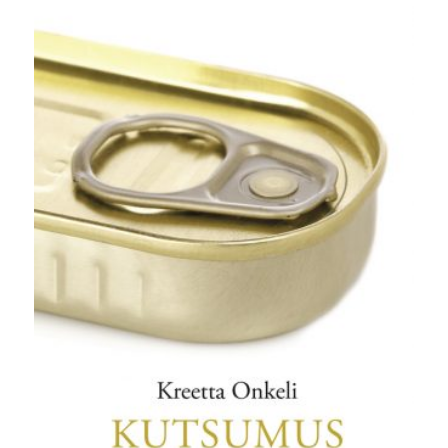
oli:
on:
10,00 €.
5,00 €.