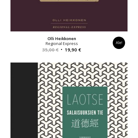
Olli Heikkonen
Ale!
Regional Express
Alkuperäinen
Nykyinen
35,00
€
19,90
€
hinta
hinta
oli:
on:
35,00 €.
19,90 €.