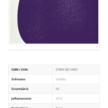
ISBN / EAN:
9789518514087
Sidosasu:
Sidottu
Sivumäärä:
50
Julkaisuvuosi:
2012