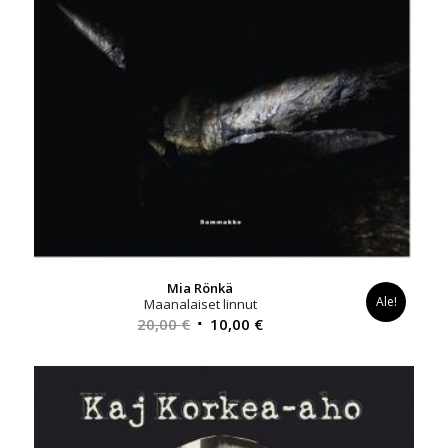
Mia Rönkä
Ale!
Maanalaiset linnut
Alkuperäinen
Nykyinen
20,00
€
10,00
€
hinta
hinta
oli:
on:
20,00 €.
10,00 €.