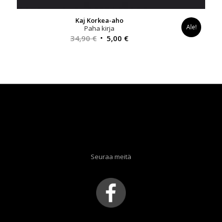
Kaj Korkea-aho
Ale!
Paha kirja
Alkuperäinen
Nykyinen
34,90
€
5,00
€
hinta
hinta
oli:
on:
34,90 €.
5,00 €.
Seuraa meitä