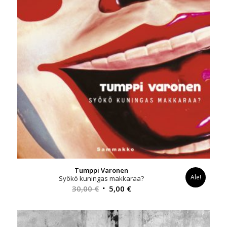
Tumppi Varonen
Ale!
Syökö kuningas makkaraa?
Alkuperäinen
Nykyinen
30,00
€
5,00
€
hinta
hinta
oli:
on:
30,00 €.
5,00 €.