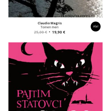
Claudio Magris
Ale!
Toinen meri
Alkuperäinen
Nykyinen
25,00
€
19,90
€
hinta
hinta
oli:
on:
25,00 €.
19,90 €.