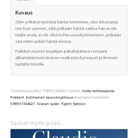
Kuvaus
Olen yrittänyt työntää häntä loitommas, ulos ikkunasta
niin kuin aaveen, sillä pelkään häntä vaikka hän ei ole
täällä enää, ei ole ollut kohta vuosikymmeneen, pelkään
sitä miten pidän häntä elossa.
Palkitun nuoren kirjailijan pakahduttava romaani
albanialaisnuorukaisen matkasta Euroopan ja ihmisen
laidalta toiselle.
Tuotetunnus (SKU):
9789511364627
Osastot:
Uutta nettikaupassa
,
Pokkarit
,
Kotimainen kaunokirjallisuus
Avainsanat tuotteelle
9789511364627
,
Tiranan sydän
,
Pajtim Statovci
Saatat myös pitää...