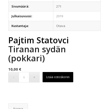
Sivumäärä:
271
Julkaisuvuosi:
2019
Kustantaja:
Otava
Pajtim Statovci
Tiranan sydän
(pokkari)
10,00
€
Lisää ostoskoriin
Kuvaus