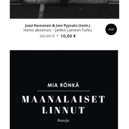
Jussi Keinonen & Joni Pyysalo (toim.)
Ale!
Homo aboensis – Jarkko Laineen Turku
Alkuperäinen
Nykyinen
30,00
€
10,00
€
hinta
hinta
oli:
on:
30,00 €.
10,00 €.