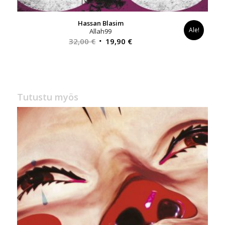
Hassan Blasim
Ale!
Allah99
Alkuperäinen
Nykyinen
32,00
€
19,90
€
hinta
hinta
oli:
on:
32,00 €.
19,90 €.
Tutustu myös