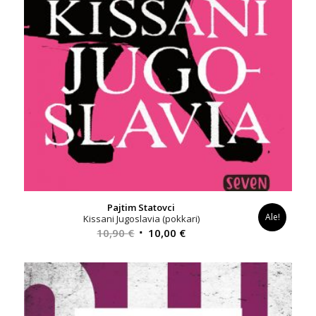
Pajtim Statovci
Ale!
Kissani Jugoslavia (pokkari)
Alkuperäinen
Nykyinen
10,90
€
10,00
€
hinta
hinta
oli:
on:
10,90 €.
10,00 €.