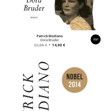
Patrick Modiano
Ale!
Dora Bruder
Alkuperäinen
Nykyinen
32,00
€
14,90
€
hinta
hinta
oli:
on:
32,00 €.
14,90 €.