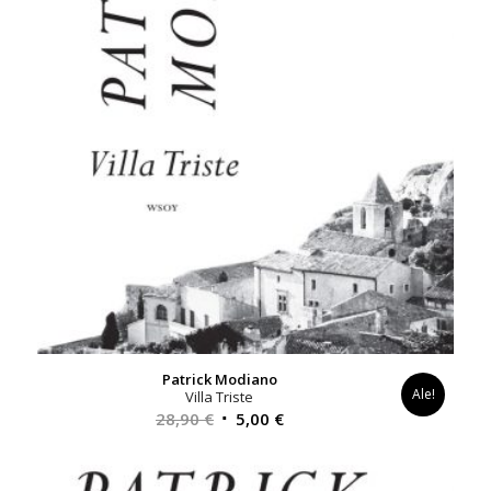
Patrick Modiano
Ale!
Villa Triste
Alkuperäinen
Nykyinen
28,90
€
5,00
€
hinta
hinta
oli:
on: