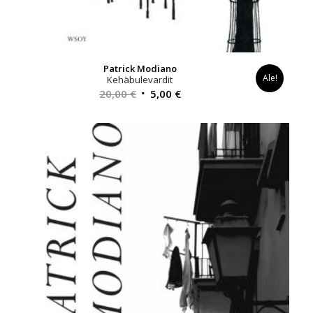
Patrick Modiano
Ale!
Kehäbulevardit
Alkuperäinen
Nykyinen
20,00
€
5,00
€
hinta
hinta
oli:
on:
20,00 €.
5,00 €.