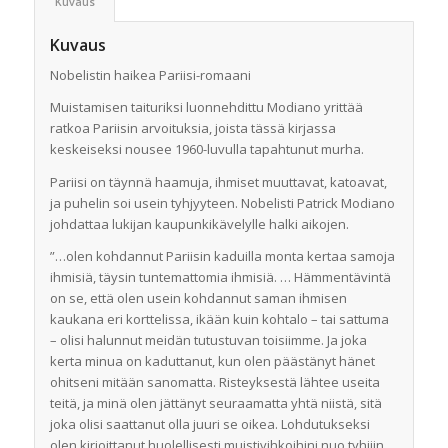
Kuvaus
Kuvaus
Nobelistin haikea Pariisi-romaani
Muistamisen taituriksi luonnehdittu Modiano yrittää
ratkoa Pariisin arvoituksia, joista tässä kirjassa
keskeiseksi nousee 1960-luvulla tapahtunut murha.
Pariisi on täynnä haamuja, ihmiset muuttavat, katoavat,
ja puhelin soi usein tyhjyyteen. Nobelisti Patrick Modiano
johdattaa lukijan kaupunkikävelylle halki aikojen.
”…olen kohdannut Pariisin kaduilla monta kertaa samoja
ihmisiä, täysin tuntemattomia ihmisiä. … Hämmentävintä
on se, että olen usein kohdannut saman ihmisen
kaukana eri korttelissa, ikään kuin kohtalo – tai sattuma
– olisi halunnut meidän tutustuvan toisiimme. Ja joka
kerta minua on kaduttanut, kun olen päästänyt hänet
ohitseni mitään sanomatta. Risteyksestä lähtee useita
teitä, ja minä olen jättänyt seuraamatta yhtä niistä, sitä
joka olisi saattanut olla juuri se oikea. Lohdutukseksi
olen kirjoittanut huolellisesti muistivihkoihini nuo tyhjiin