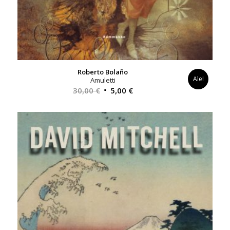
Roberto Bolaño
Ale!
Amuletti
Alkuperäinen
Nykyinen
30,00
€
5,00
€
hinta
hinta
oli:
on:
30,00 €.
5,00 €.