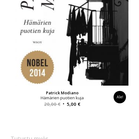
Patrick Modiano
Ale!
Hämärien puotien kuja
Alkuperäinen
Nykyinen
20,00
€
5,00
€
hinta
hinta
oli:
on:
20,00 €.
5,00 €.
Tutustu myös