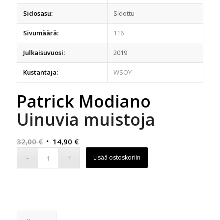
Sidosasu:
Sidottu
Sivumäärä:
116
Julkaisuvuosi:
2019
Kustantaja:
WSOY
Patrick Modiano
Uinuvia muistoja
Alkuperäinen
Nykyinen
32,00
€
14,90
€
hinta
hinta
Lisää ostoskoriin
oli:
on:
32,00 €.
14,90 €.