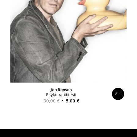
Jon Ronson
Ale!
Psykopaattitesti
Alkuperäinen
Nykyinen
30,00
€
5,00
€
hinta
hinta
oli:
on:
30,00 €.
5,00 €.