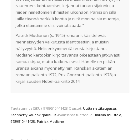
rauenneet kohtaamiset, kirjannut tarkan sijainnin ja
niiden nimettömien ihmisten ulkonäön. Pariisi on sillä
lailla täynnä herkkiä kohtia ja niitä moninaisia muotoja,
jotka elämämme olisi voinut saada.”
Patrick Modianon (s. 1945) romaanit käsittelevät
menneisyyden vaikutusta identiteettiin ja muistin
häilyvyyttä. Nelisenkymmentä teosta kirjoittanut
Modiano kertookin kirjoittavansa oikeastaan jatkuvasti
samaa kirjaa, mutta katkonaisesti. Hänelle on pitkän
uransa aikana myönnetty mm. Ranskan akatemian
romaanipalkinto 1972, Prix Goncourt -palkinto 1978 ja
kirjallisuuden Nobel-palkinto 2014.
Tuotetunnus (SKU):
9789510441428
Osastot:
Uutta nettikaupassa
,
Käännetty kaunokirjallisuus
Avainsanat tuotteelle
Uinuvia muistoja
,
9789510441428
,
Patrick Modiano