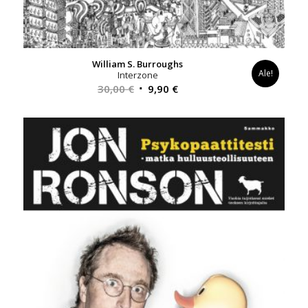
William S. Burroughs
Ale!
Interzone
Alkuperäinen
Nykyinen
30,00
€
9,90
€
hinta
hinta
oli:
on:
30,00 €.
9,90 €.