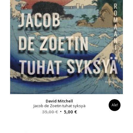
David Mitchell
Ale!
Jacob de Zoetin tuhat syksyä
Alkuperäinen
Nykyinen
35,00
€
5,00
€
hinta
hinta
oli:
on:
35,00 €.
5,00 €.