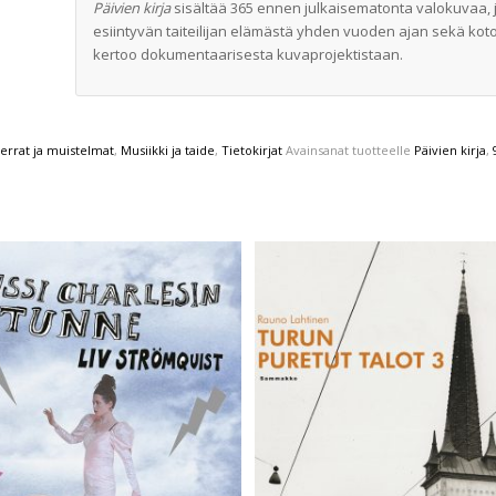
Päivien kirja
sisältää 365 ennen julkaisematonta valokuvaa, jot
esiintyvän taiteilijan elämästä yhden vuoden ajan sekä koto
kertoo dokumentaarisesta kuvaprojektistaan.
errat ja muistelmat
,
Musiikki ja taide
,
Tietokirjat
Avainsanat tuotteelle
Päivien kirja
,