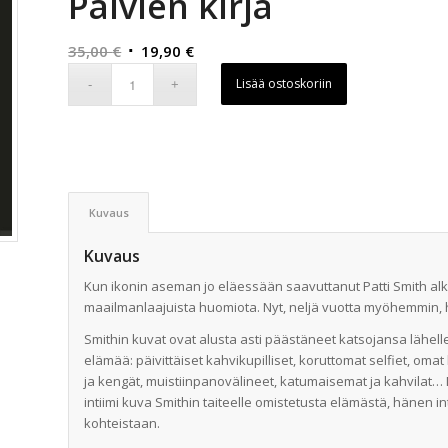
Päivien kirja
Alkuperäinen
Nykyinen
35,00
€
19,90
€
hinta
hinta
Lisää ostoskoriin
oli:
on:
35,00 €.
19,90 €.
Kuvaus
Kuvaus
Kun ikonin aseman jo eläessään saavuttanut Patti Smith alko
maailmanlaajuista huomiota. Nyt, neljä vuotta myöhemmin, h
Smithin kuvat ovat alusta asti päästäneet katsojansa lähelle
elämää: päivittäiset kahvikupilliset, koruttomat selfiet, omat 
ja kengät, muistiinpanovälineet, katumaisemat ja kahvilat…
intiimi kuva Smithin taiteelle omistetusta elämästä, hänen 
kohteistaan.