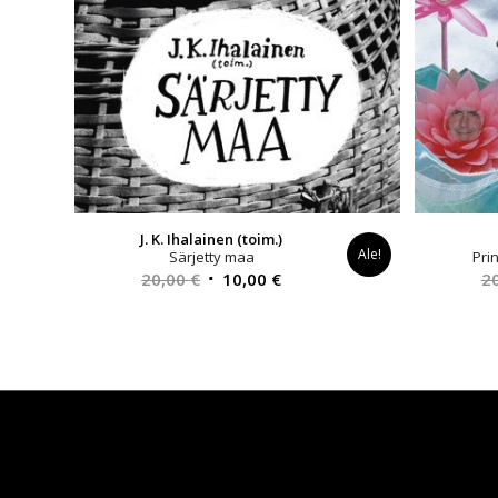
J. K. Ihalainen (toim.)
Ale!
Särjetty maa
Pri
Alkuperäinen
Nykyinen
20,00
€
10,00
€
2
hinta
hinta
oli:
on:
20,00 €.
10,00 €.