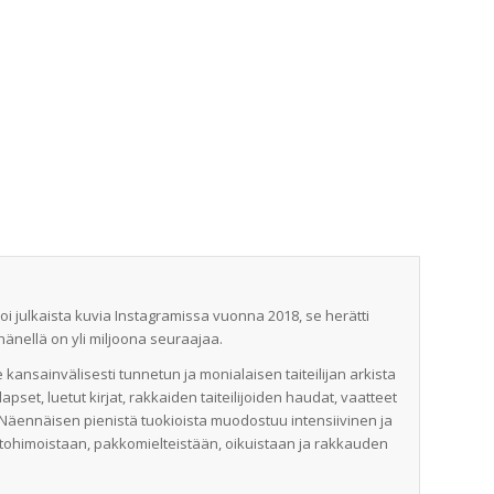
i julkaista kuvia Instagramissa vuonna 2018, se herätti
änellä on yli miljoona seuraajaa.
 kansainvälisesti tunnetun ja monialaisen taiteilijan arkista
lapset, luetut kirjat, rakkaiden taiteilijoiden haudat, vaatteet
 Näennäisen pienistä tuokioista muodostuu intensiivinen ja
intohimoistaan, pakkomielteistään, oikuistaan ja rakkauden