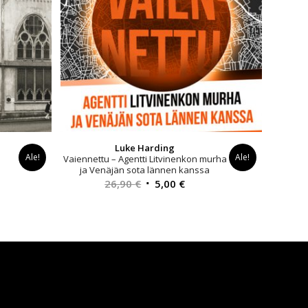
Luke Harding
Ale!
Ale!
Vaiennettu – Agentti Litvinenkon murha
ja Venäjän sota lännen kanssa
yinen
Alkuperäinen
Nykyinen
26,90
€
5,00
€
a
hinta
hinta
oli:
on:
0 €.
26,90 €.
5,00 €.