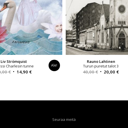
Liv Strömquist
Rauno Lahtinen
Ale!
nssi Charlesin tunne
Turun puretut talot 3
Alkuperäinen
Nykyinen
Alkuperäinen
Nyk
0,00
€
14,90
€
40,00
€
20,00
€
hinta
hinta
hinta
hint
oli:
on:
oli:
on:
20,00 €.
14,90 €.
40,00 €.
20,0
Seuraa meitä