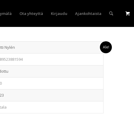
yymälä
Ota yhteyttä
Kirjaudu
Ajankohtaista
tti Nylén
Ale!
89523881594
dottu
0
23
ltala