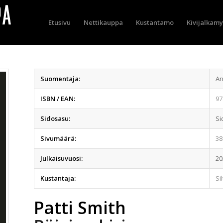
Etusivu
Nettikauppa
Kustantamo
Kivijalkam
Suomentaja:
An
ISBN / EAN:
97
Sidosasu:
Si
Sivumäärä:
38
Julkaisuvuosi:
20
Kustantaja:
Si
Patti Smith