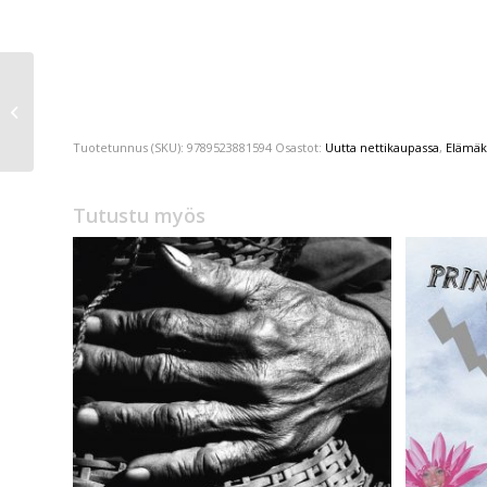
Jyrki Lehtola
Ihan sama
Tuotetunnus (SKU):
9789523881594
Osastot:
Uutta nettikaupassa
,
Elämäk
Tutustu myös