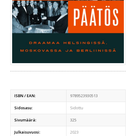
ISBN / EAN:
9789523930513
Sidosasu:
Sidottu
Sivumäärä:
325
Julkaisuvuosi:
2023