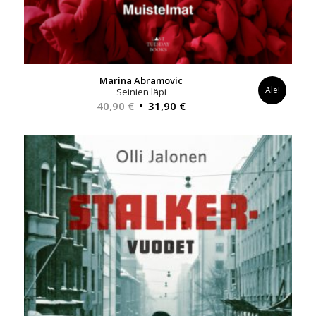
Marina Abramovic
Ale!
Seinien läpi
Alkuperäinen
Nykyinen
40,90
€
31,90
€
hinta
hinta
oli:
on:
40,90 €.
31,90 €.