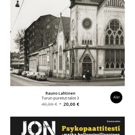
Rauno Lahtinen
Ale!
Turun puretut talot 3
Alkuperäinen
Nykyinen
40,00
€
20,00
€
hinta
hinta
oli:
on:
40,00 €.
20,00 €.