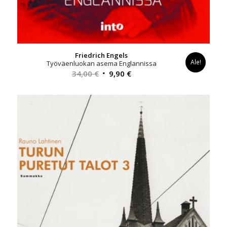
Friedrich Engels
Ale!
Työväenluokan asema Englannissa
Alkuperäinen
Nykyinen
34,00
€
9,90
€
hinta
hinta
oli:
on:
34,00 €.
9,90 €.