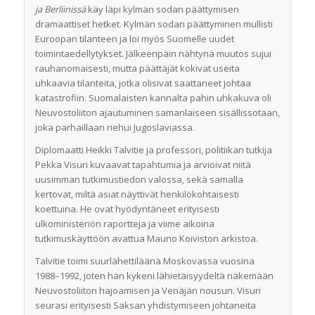
ja Berliinissä
käy läpi kylmän sodan päättymisen
dramaattiset hetket. Kylmän sodan päättyminen mullisti
Euroopan tilanteen ja loi myös Suomelle uudet
toimintaedellytykset. Jälkeenpäin nähtynä muutos sujui
rauhanomaisesti, mutta päättäjät kokivat useita
uhkaavia tilanteita, jotka olisivat saattaneet johtaa
katastrofiin. Suomalaisten kannalta pahin uhkakuva oli
Neuvostoliiton ajautuminen samanlaiseen sisällissotaan,
joka parhaillaan riehui Jugoslaviassa.
Diplomaatti Heikki Talvitie ja professori, politiikan tutkija
Pekka Visuri kuvaavat tapahtumia ja arvioivat niitä
uusimman tutkimustiedon valossa, sekä samalla
kertovat, miltä asiat näyttivät henkilökohtaisesti
koettuina. He ovat hyödyntäneet erityisesti
ulkoministeriön raportteja ja viime aikoina
tutkimuskäyttöön avattua Mauno Koiviston arkistoa.
Talvitie toimi suurlähettiläänä Moskovassa vuosina
1988–1992, joten hän kykeni lähietäisyydeltä näkemään
Neuvostoliiton hajoamisen ja Venäjän nousun. Visuri
seurasi erityisesti Saksan yhdistymiseen johtaneita