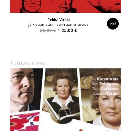
Pekka Virkki
Ale!
Jälkisuomettumisen ruumiinavaus
Alkuperäinen
Nykyinen
35,00
€
25,00
€
hinta
hinta
oli:
on:
35,00 €.
25,00 €.
Tutustu myös