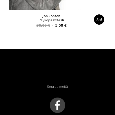
Jon Ronson
Ale!
Psykopaattitesti
Alkuperäinen
Nykyinen
30,00
€
5,00
€
hinta
hinta
oli:
on:
30,00 €.
5,00 €.
Seuraa meitä