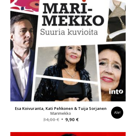
Esa Koivuranta, Kati Pehkonen & Tuija Sorjanen
Ale!
Marimekko
Alkuperäinen
Nykyinen
34,00
€
9,90
€
hinta
hinta
oli:
on: