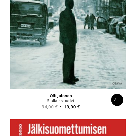
Olli Jalonen
Ale!
Stalker-vuodet
Alkuperäinen
Nykyinen
34,00
€
19,90
€
hinta
hinta
oli:
on:
34,00 €.
19,90 €.