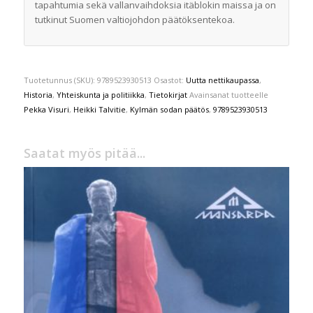
tapahtumia sekä vallanvaihdoksia itäblokin maissa ja on
tutkinut Suomen valtiojohdon päätöksentekoa.
Tuotetunnus (SKU):
9789523930513
Osastot:
Uutta nettikaupassa
,
Historia
,
Yhteiskunta ja politiikka
,
Tietokirjat
Avainsanat tuotteelle
Pekka Visuri
,
Heikki Talvitie
,
Kylmän sodan päätös
,
9789523930513
Saatat myös pitää...