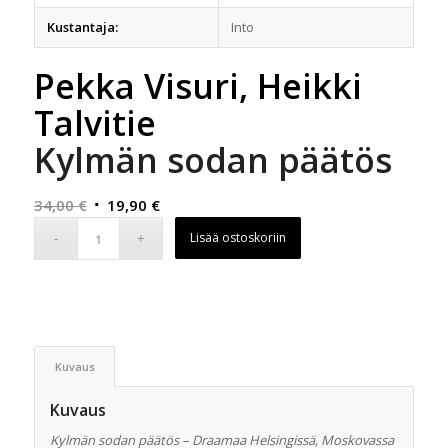
Kustantaja:
Into
Pekka Visuri, Heikki
Talvitie
Kylmän sodan päätös
Alkuperäinen
Nykyinen
34,00
€
19,90
€
hinta
hinta
Lisää ostoskoriin
oli:
on:
34,00 €.
19,90 €.
Kuvaus
Kuvaus
Kylmän sodan päätös – Draamaa Helsingissä, Moskovassa