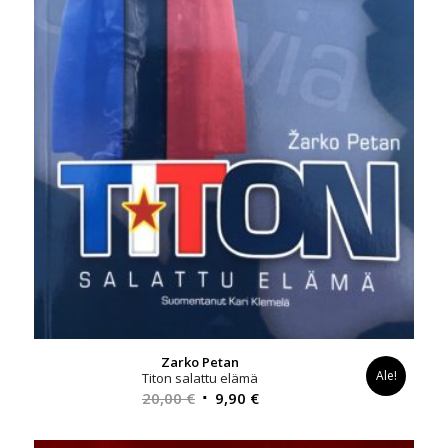
Zarko Petan
Ale!
Titon salattu elämä
Alkuperäinen
Nykyinen
20,00
€
9,90
€
hinta
hinta
oli:
on: