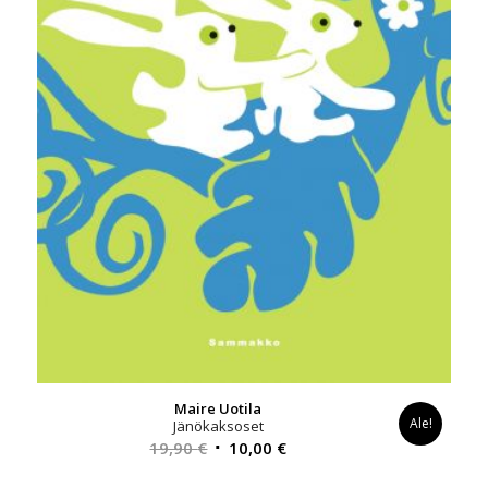
Maire Uotila
Ale!
Jänökaksoset
Alkuperäinen
Nykyinen
19,90
€
10,00
€
hinta
hinta