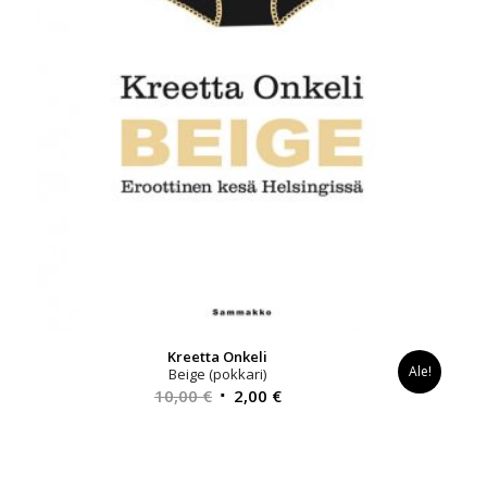
Kreetta Onkeli
Ale!
Beige (pokkari)
Alkuperäinen
Nykyinen
10,00
€
2,00
€
hinta
hinta
oli:
on:
10,00 €.
2,00 €.