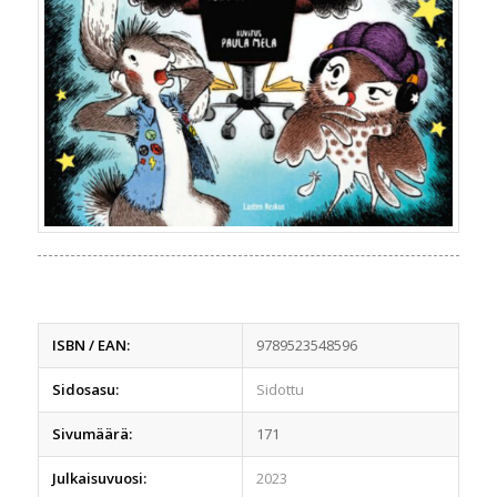
ISBN / EAN:
9789523548596
Sidosasu:
Sidottu
Sivumäärä:
171
Julkaisuvuosi:
2023