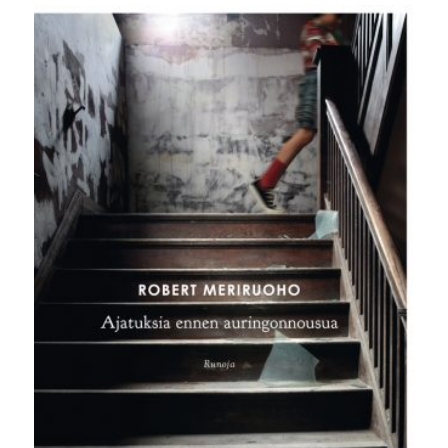
oli:
on:
19,90 €.
10,00 €.