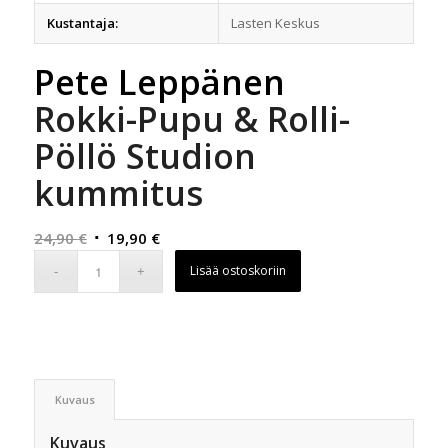
Kustantaja:
Lasten Keskus
Pete Leppänen
Rokki-Pupu & Rolli-
Pöllö Studion
kummitus
Alkuperäinen
Nykyinen
24,90
€
19,90
€
hinta
hinta
Lisää ostoskoriin
oli:
on:
24,90 €.
19,90 €.
Kuvaus
Kuvaus