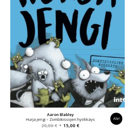
Aaron Blabley
Ale!
Hurja jengi – Zombikissojen hyökkäys
Alkuperäinen
Nykyinen
20,00
€
15,00
€
hinta
hinta