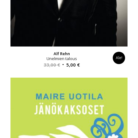
Alf Rehn
Ale!
Unelmien talous
Alkuperäinen
Nykyinen
33,00
€
5,00
€
hinta
hinta
oli:
on:
33,00 €.
5,00 €.