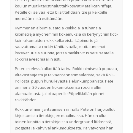
koulun muut kitaristinalut tahkosivat Metallican riffejä,
Petelle oli selvää, että biisit tehdään itse ja keikoille
mennään niitä esittämään.
Kymmenen albumia, satoja keikkoja ja tuhansia
kilometrejä myöhemmin kokemuksia oli kertynyt niin koti-
kuin ulkomaiden rokkikellareista. Läpimurto jäi
saavuttamatta rockin tähtitaivaalla, mutta unelmat
löysivät uusia suuntia, joissa mielikuvitus saisi saatella
rokkihaaveet maaliin asti.
Peten mielessä alkoi itää tarina Rokki-nimisestä pupusta,
altavastaajasta ja taivaanrannanmaalarista, sekä Rolli-
Pöllöstä, pupun huhuilevasta sielunkumppanista. Pete
ammensi 30 vuoden kokemuksensa rock’n’rollin
alamaailmasta ja loi paperille Pöpelikkölän pienet
rokkitähdet.
Rokkiunelmien jahtaamisen rinnalla Pete on harjoitellut
kirjoittamista tietokirjojen maailmassa. Hän on ollut
toinen kirjoittaja tietokirjoissa underground-liikkeestä,
joogasta ja kahvivallankumouksesta. Päivätyönsä hän