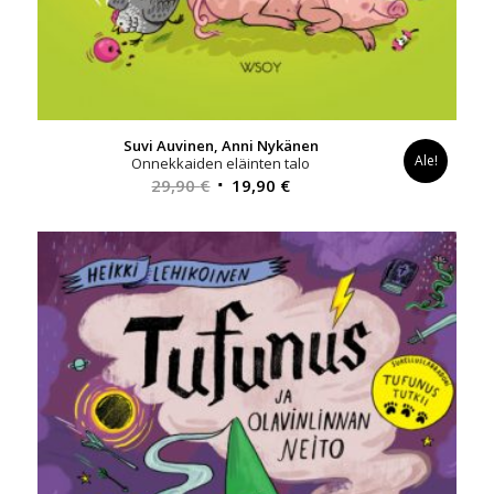
Suvi Auvinen, Anni Nykänen
Ale!
Onnekkaiden eläinten talo
Alkuperäinen
Nykyinen
29,90
€
19,90
€
hinta
hinta
oli:
on:
29,90 €.
19,90 €.