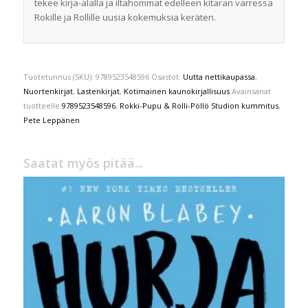
tekee kirja-alalla ja iltahommat edelleen kitaran varressa
Rokille ja Rollille uusia kokemuksia keräten.
Tuotetunnus (SKU):
9789523548596
Osastot:
Uutta nettikaupassa
,
Nuortenkirjat
,
Lastenkirjat
,
Kotimainen kaunokirjallisuus
Avainsanat
tuotteelle
9789523548596
,
Rokki-Pupu & Rolli-Pöllö Studion kummitus
,
Pete Leppänen
Saatat myös pitää...