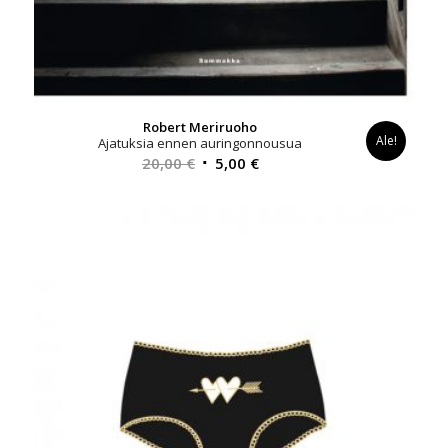
Robert Meriruoho
Ale!
Ajatuksia ennen auringonnousua
Alkuperäinen
Nykyinen
20,00
€
5,00
€
hinta
hinta
oli:
on:
20,00 €.
5,00 €.