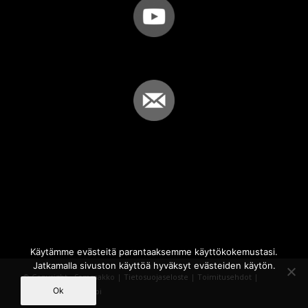
Käytämme evästeitä parantaaksemme käyttökokemustasi.
Jatkamalla sivuston käyttöä hyväksyt evästeiden käytön.
© Copyright - Sammakko |
Tietosuojaseloste
|
Toimitusehdot
|
Ok
Powered by
iQWebbi