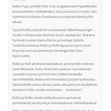
Rokki-Pupu ja Rolli-Pöllö ovat singahtaneet Pöpelikkölän
kuuluisimmiksi rokkitähdiksi. Joka puskassa on joku fani
nykimässä hihasta. Rasittavaa ja superpörheetä yhtä
aikaa!
Syyslomalla ystävykset suuntaavat Glitterikaupungin
Studio Lokinpesään ikioman levyn äänityksiin. Mukana
hyörivät roudari Raisu-Marsu ja tuottaja Spläsh.
Taukohuoneessa Rokki ja Rolli tapaavat myös oman
levynsä kanssa taistelevan hevilegendan Ossi
Opossumin.
Rokki ja Rolli aloittavat äänitykset, ja levynteko etenee
vauhdikkaasti. Raisu-Marsukin pääsee ruuvaamaan
soundiin kunnon pörhöä Hevi-Siililtä lainatuilla
säröefekteillä. Mutta mitä himskattia! Jostain tunkeutuu
ääniraidoille outoa ulinaa, jonka alkuperä on täydellinen
mysteeri! Onko studiossa kenties… kummitus?
Rokin ja Rollin studioseikkailu pursuaa karvat
pörhistävää jännitystä ja riemastuttavia rokkiviittauksia!
Pete Leppänen tarttui kitaraan jo yläasteikäisenä. Kun