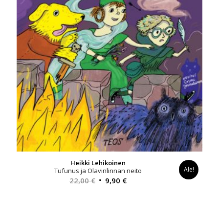
Heikki Lehikoinen
Ale!
Tufunus ja Olavinlinnan neito
Alkuperäinen
Nykyinen
22,00
€
9,90
€
hinta
hinta
oli:
on:
22,00 €.
9,90 €.