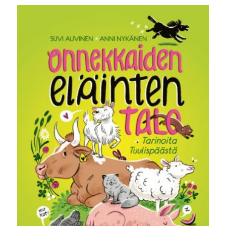
oli:
on:
20,00 €.
15,00 €.