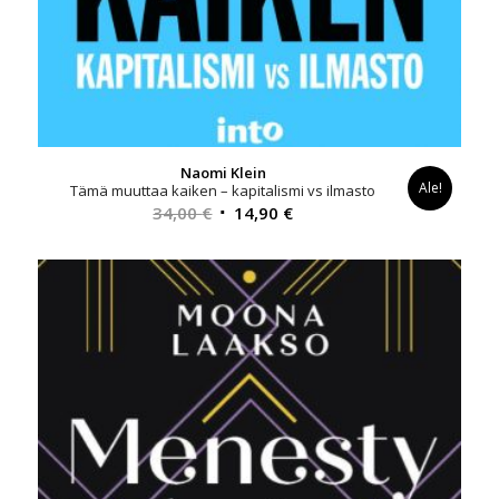
Naomi Klein
Ale!
Tämä muuttaa kaiken – kapitalismi vs ilmasto
Alkuperäinen
Nykyinen
34,00
€
14,90
€
hinta
hinta
oli:
on:
34,00 €.
14,90 €.