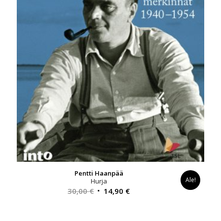
Pentti Haanpää
Ale!
Hurja
Alkuperäinen
Nykyinen
30,00
€
14,90
€
hinta
hinta
oli:
on: