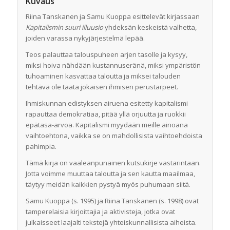
Kuvaus
Riina Tanskanen ja Samu Kuoppa esittelevät kirjassaan
Kapitalismin suuri illuusio
yhdeksän keskeistä valhetta,
joiden varassa nykyjärjestelmä lepää.
Teos palauttaa talouspuheen arjen tasolle ja kysyy,
miksi hoiva nähdään kustannuseränä, miksi ympäristön
tuhoaminen kasvattaa taloutta ja miksei talouden
tehtävä ole taata jokaisen ihmisen perustarpeet.
Ihmiskunnan edistyksen airuena esitetty kapitalismi
rapauttaa demokratiaa, pitää yllä orjuutta ja ruokkii
epätasa-arvoa. Kapitalismi myydään meille ainoana
vaihtoehtona, vaikka se on mahdollisista vaihtoehdoista
pahimpia.
Tämä kirja on vaaleanpunainen kutsukirje vastarintaan.
Jotta voimme muuttaa taloutta ja sen kautta maailmaa,
täytyy meidän kaikkien pystyä myös puhumaan siitä.
Samu Kuoppa (s. 1995) ja Riina Tanskanen (s. 1998) ovat
tamperelaisia kirjoittajia ja aktivisteja, jotka ovat
julkaisseet laajalti tekstejä yhteiskunnallisista aiheista.