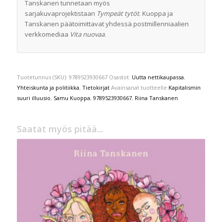
Tanskanen tunnetaan myös
sarjakuvaprojektistaan
Tympeät tytöt
. Kuoppa ja
Tanskanen päätoimittavat yhdessä postmillenniaalien
verkkomediaa
Vita nuovaa
.
Tuotetunnus (SKU):
9789523930667
Osastot:
Uutta nettikaupassa
,
Yhteiskunta ja politiikka
,
Tietokirjat
Avainsanat tuotteelle
Kapitalismin
suuri illuusio
,
Samu Kuoppa
,
9789523930667
,
Riina Tanskanen
Saatat myös pitää...