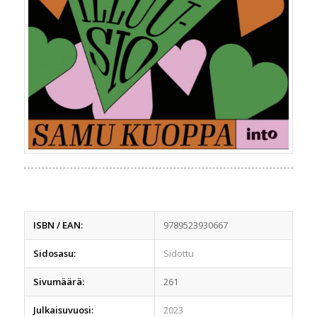
ISBN / EAN:
9789523930667
Sidosasu:
Sidottu
Sivumäärä:
261
Julkaisuvuosi:
2023