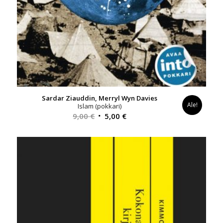
Sardar Ziauddin, Merryl Wyn Davies
Ale!
Islam (pokkari)
Alkuperäinen
Nykyinen
9,00
€
5,00
€
hinta
hinta
oli:
on:
9,00 €.
5,00 €.