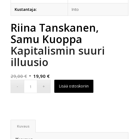
Kustantaja:
Into
Riina Tanskanen,
Samu Kuoppa
Kapitalismin suuri
illuusio
Alkuperäinen
Nykyinen
29,00
€
19,90
€
hinta
hinta
Lisää ostoskoriin
oli:
on:
29,00 €.
19,90 €.
Kuvaus