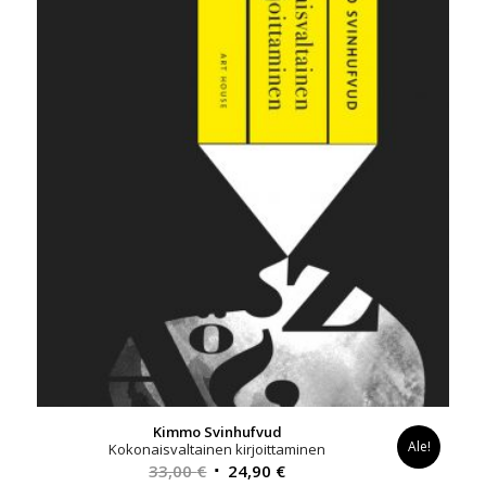
Kimmo Svinhufvud
Ale!
Kokonaisvaltainen kirjoittaminen
Alkuperäinen
Nykyinen
33,00
€
24,90
€