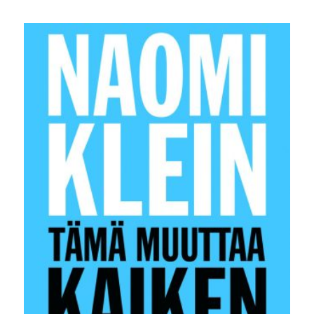
hinta
hinta
oli:
on:
30,00 €.
19,90 €.