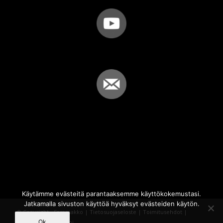
Käytämme evästeitä parantaaksemme käyttökokemustasi.
Jatkamalla sivuston käyttöä hyväksyt evästeiden käytön.
© Copyright - Sammakko |
Tietosuojaseloste
|
Toimitusehdot
|
Ok
Powered by
iQWebbi