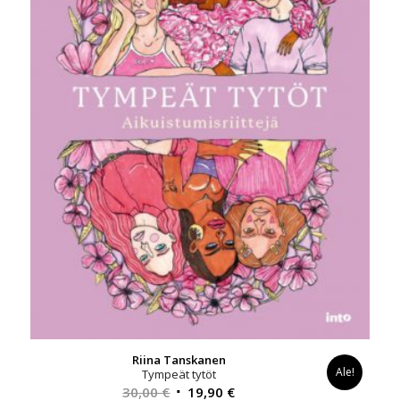
Riina Tanskanen
Ale!
Tympeät tytöt
Alkuperäinen
Nykyinen
30,00
€
19,90
€