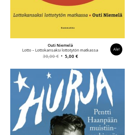
Outi Niemelä
Ale!
Lotto – Lottokansaksi lottotytön matkassa
Alkuperäinen
Nykyinen
30,00
€
5,00
€
hinta
hinta
oli:
on:
30,00 €.
5,00 €.