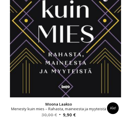
Moona Laakso
Ale!
Menesty kuin mies – Rahasta, maineesta ja myyteistä
Alkuperäinen
Nykyinen
30,00
€
9,90
€
hinta
hinta
oli:
on: