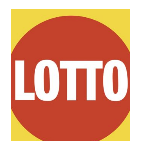
hinta
hinta
oli:
on:
33,00 €.
24,90 €.