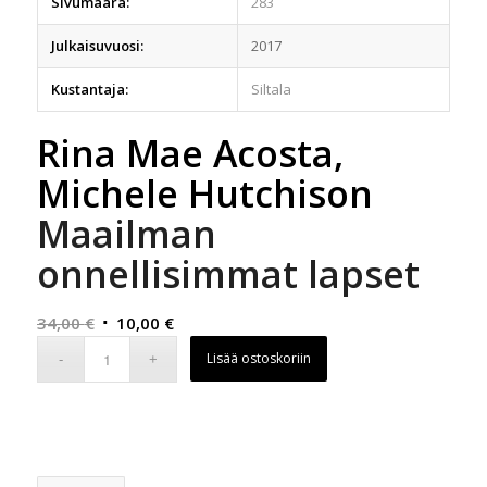
Sivumäärä:
283
Julkaisuvuosi:
2017
Kustantaja:
Siltala
Rina Mae Acosta,
Michele Hutchison
Maailman
onnellisimmat lapset
Alkuperäinen
Nykyinen
34,00
€
10,00
€
hinta
hinta
Lisää ostoskoriin
oli:
on:
34,00 €.
10,00 €.