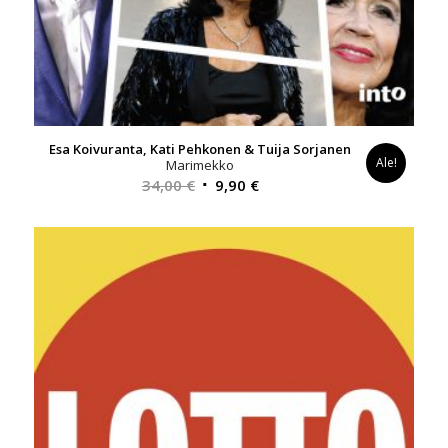
Esa Koivuranta, Kati Pehkonen & Tuija Sorjanen
Ale!
Marimekko
Alkuperäinen
Nykyinen
34,00
€
9,90
€
hinta
hinta
oli:
on:
34,00 €.
9,90 €.