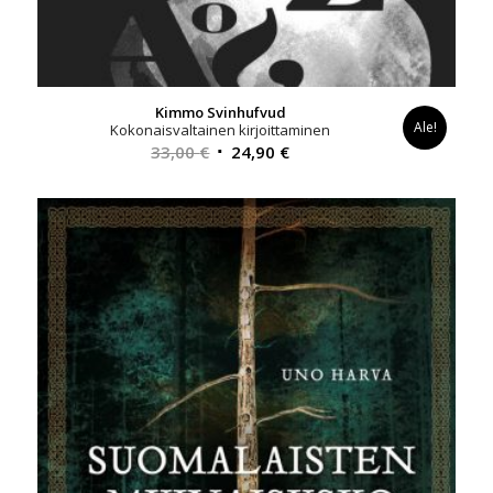
Kimmo Svinhufvud
Ale!
Kokonaisvaltainen kirjoittaminen
Alkuperäinen
Nykyinen
33,00
€
24,90
€
hinta
hinta
oli:
on:
33,00 €.
24,90 €.