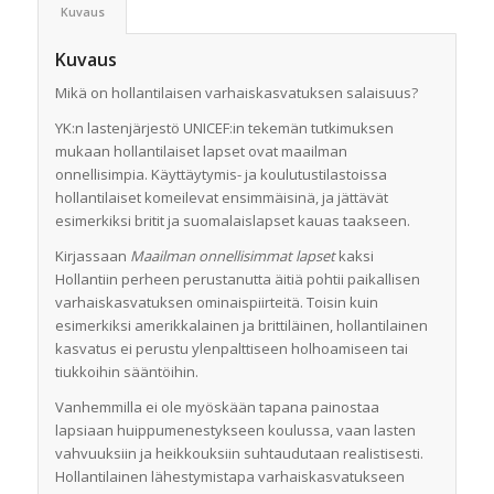
Kuvaus
Kuvaus
Mikä on hollantilaisen varhaiskasvatuksen salaisuus?
YK:n lastenjärjestö UNICEF:in tekemän tutkimuksen
mukaan hollantilaiset lapset ovat maailman
onnellisimpia. Käyttäytymis- ja koulutustilastoissa
hollantilaiset komeilevat ensimmäisinä, ja jättävät
esimerkiksi britit ja suomalaislapset kauas taakseen.
Kirjassaan
Maailman onnellisimmat lapset
kaksi
Hollantiin perheen perustanutta äitiä pohtii paikallisen
varhaiskasvatuksen ominaispiirteitä. Toisin kuin
esimerkiksi amerikkalainen ja brittiläinen, hollantilainen
kasvatus ei perustu ylenpalttiseen holhoamiseen tai
tiukkoihin sääntöihin.
Vanhemmilla ei ole myöskään tapana painostaa
lapsiaan huippumenestykseen koulussa, vaan lasten
vahvuuksiin ja heikkouksiin suhtaudutaan realistisesti.
Hollantilainen lähestymistapa varhaiskasvatukseen