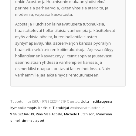
onkin Acostan ja Hutchisonin mukaan yhdistelmä
perinteisiä perhearvoja, kuten yhteisiä aterioita, ja
modernia, vapaata kasvatusta.
Acosta ja Hutchison lainaavat useita tutkimuksia,
haastattelevat hollantilaisia vanhempia ja käsittelevät
myös arkisia aiheita, kuten hollantilaislasten
syntymäpäiväjuhlia, sateenvarjon kanssa pyöräilyn
haasteita sekä teinien kotiintuloaikoja. Arjessa näkyy
hollantilainen kasvatustyyli: teinit sopivat joustavasti
säännöistään yhdessä vanhempien kanssa, ja
esimerkiksi naapurit auttavat lasten hoidossa. Näin
vanhemmille jää aikaa myös rentoutumiseen.
Tuotetunnus (SKU):
9789522344519
Osastot:
Uutta nettikaupassa
,
Kymppikamppis
,
Kesäale
,
Tietokirjat
Avainsanat tuotteelle
9789522344519
,
Rina Mae Acosta
,
Michele Hutchison
,
Maailman
onnellisimmat lapset