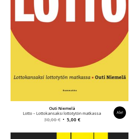
Outi Niemelä
Ale!
Lotto – Lottokansaksi lottotytön matkassa
Alkuperäinen
Nykyinen
30,00
€
5,00
€
hinta
hinta
oli:
on: