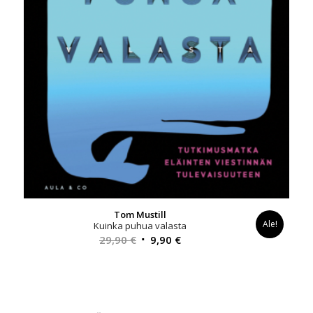
Tom Mustill
Ale!
Kuinka puhua valasta
Alkuperäinen
Nykyinen
29,90
€
9,90
€
hinta
hinta
oli:
on:
29,90 €.
9,90 €.