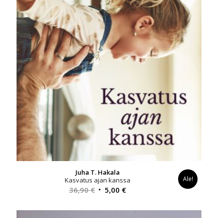
Juha T. Hakala
Ale!
Kasvatus ajan kanssa​​​​
Alkuperäinen
Nykyinen
36,90
€
5,00
€
hinta
hinta
oli:
on: