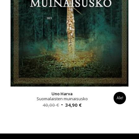
Uno Harva
Ale!
Suomalaisten muinaisusko
Alkuperäinen
Nykyinen
40,00
€
34,90
€
hinta
hinta
oli:
on:
40,00 €.
34,90 €.