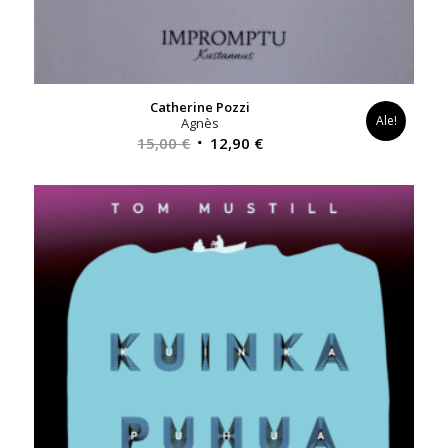
Catherine Pozzi
Ale!
Agnès
Alkuperäinen
Nykyinen
15,00
€
12,90
€
hinta
hinta
oli:
on:
15,00 €.
12,90 €.