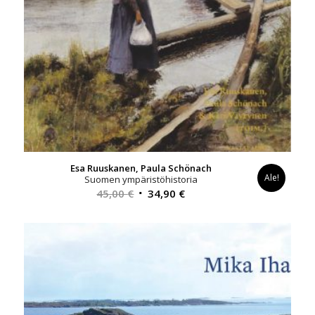
Esa Ruuskanen, Paula Schönach
Ale!
Suomen ympäristöhistoria
Alkuperäinen
Nykyinen
45,00
€
34,90
€
hinta
hinta
oli:
on:
45,00 €.
34,90 €.