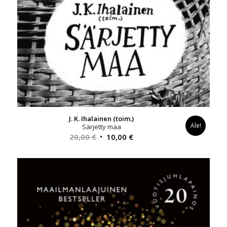
J. K. Ihalainen (toim.)
Ale!
Särjetty maa
Alkuperäinen
Nykyinen
20,00
€
10,00
€
hinta
hinta
oli:
on:
20,00 €.
10,00 €.