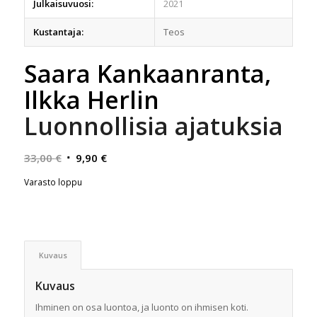
Julkaisuvuosi:
2021
Kustantaja:
Teos
Saara Kankaanranta,
Ilkka Herlin
Luonnollisia ajatuksia
Alkuperäinen
Nykyinen
33,00
€
9,90
€
hinta
hinta
Varasto loppu
oli:
on:
33,00 €.
9,90 €.
Kuvaus
Kuvaus
Ihminen on osa luontoa, ja luonto on ihmisen koti.