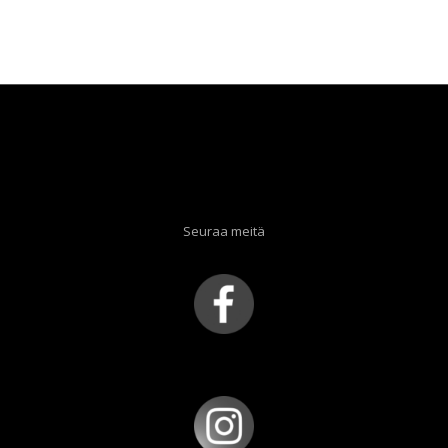
hinta
hinta
oli:
on:
30,00 €.
5,00 €.
Seuraa meitä