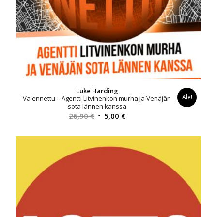
Luke Harding
Ale!
Vaiennettu – Agentti Litvinenkon murha ja Venäjän
sota lännen kanssa
Alkuperäinen
Nykyinen
26,90
€
5,00
€
hinta
hinta
oli:
on:
26,90 €.
5,00 €.