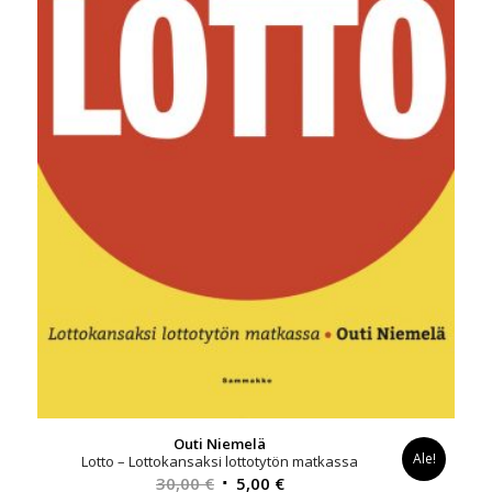
Outi Niemelä
Ale!
Lotto – Lottokansaksi lottotytön matkassa
Alkuperäinen
Nykyinen
30,00
€
5,00
€