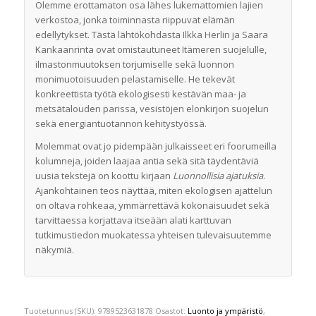
Olemme erottamaton osa lähes lukemattomien lajien
verkostoa, jonka toiminnasta riippuvat elämän
edellytykset. Tästä lähtökohdasta Ilkka Herlin ja Saara
Kankaanrinta ovat omistautuneet Itämeren suojelulle,
ilmastonmuutoksen torjumiselle sekä luonnon
monimuotoisuuden pelastamiselle. He tekevät
konkreettista työtä ekologisesti kestävän maa- ja
metsätalouden parissa, vesistöjen elonkirjon suojelun
sekä energiantuotannon kehitystyössä.
Molemmat ovat jo pidempään julkaisseet eri foorumeilla
kolumneja, joiden laajaa antia sekä sitä täydentäviä
uusia tekstejä on koottu kirjaan
Luonnollisia ajatuksia
.
Ajankohtainen teos näyttää, miten ekologisen ajattelun
on oltava rohkeaa, ymmärrettävä kokonaisuudet sekä
tarvittaessa korjattava itseään alati karttuvan
tutkimustiedon muokatessa yhteisen tulevaisuutemme
näkymiä.
Tuotetunnus (SKU):
9789523631878
Osastot:
Luonto ja ympäristö
,