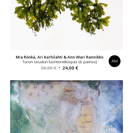
Mia Rönkä, Ari Karhilahti & Ann-Mari Rannikko
Ale!
Turun seudun luontoretkiopas (6. painos)
Alkuperäinen
Nykyinen
30,00
€
24,00
€
hinta
hinta
oli:
on:
30,00 €.
24,00 €.