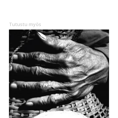
hinta
hinta
oli:
on:
32,00 €.
19,90 €.
Tutustu myös