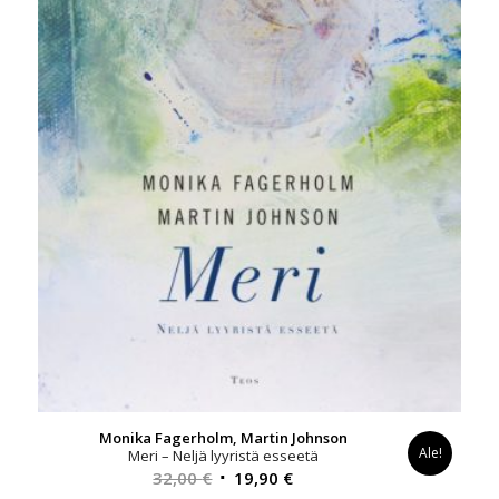
Monika Fagerholm, Martin Johnson
Ale!
Meri – Neljä lyyristä esseetä
Alkuperäinen
Nykyinen
32,00
€
19,90
€