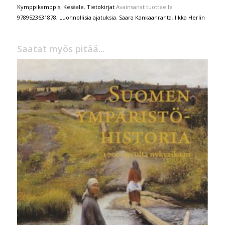
Kymppikamppis
,
Kesäale
,
Tietokirjat
Avainsanat tuotteelle
9789523631878
,
Luonnollisia ajatuksia
,
Saara Kankaanranta
,
Ilkka Herlin
Saatat myös pitää...