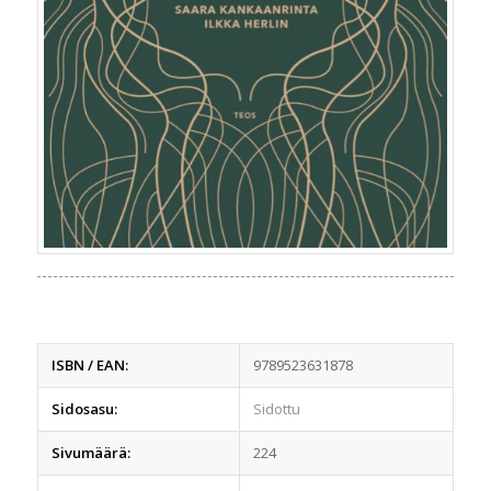
ISBN / EAN:
9789523631878
Sidosasu:
Sidottu
Sivumäärä:
224