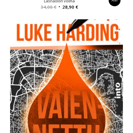
Ale!
Läsnäolon voima
Alkuperäinen
Nykyinen
34,00
€
28,90
€
hinta
hinta
oli:
on:
34,00 €.
28,90 €.