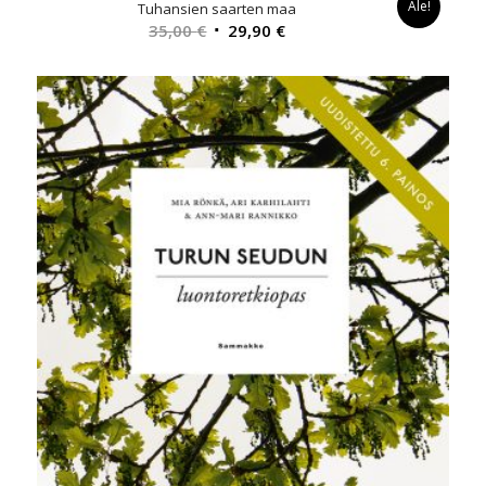
Ale!
Tuhansien saarten maa
Alkuperäinen
Nykyinen
35,00
€
29,90
€
hinta
hinta
oli:
on:
35,00 €.
29,90 €.