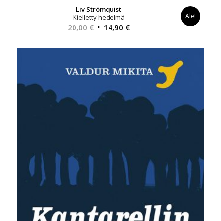
Liv Strömquist
Ale!
Kielletty hedelmä
Alkuperäinen
Nykyinen
20,00
€
14,90
€
hinta
hinta
oli:
on:
20,00 €.
14,90 €.