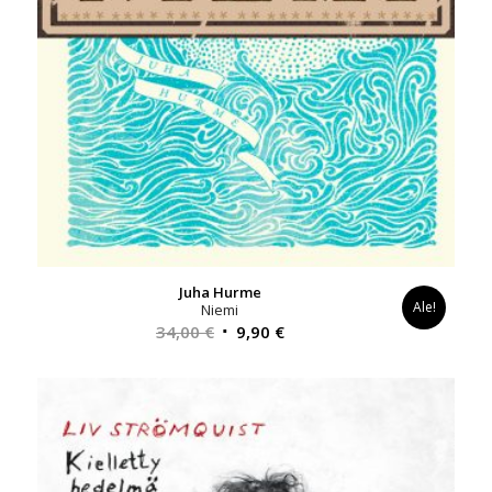
Juha Hurme
Ale!
Niemi
Alkuperäinen
Nykyinen
34,00
€
9,90
€
hinta
hinta
oli:
on:
34,00 €.
9,90 €.