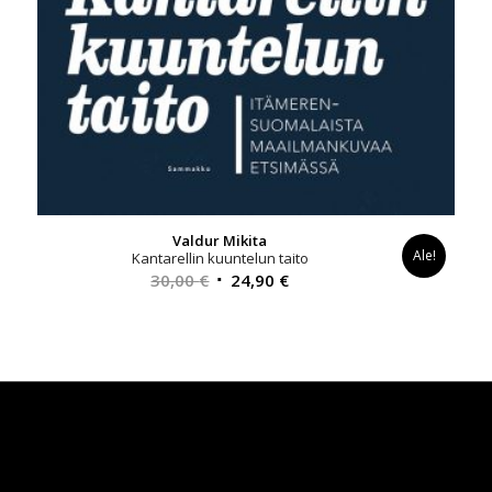
Valdur Mikita
Ale!
Kantarellin kuuntelun taito
Alkuperäinen
Nykyinen
30,00
€
24,90
€
hinta
hinta
oli:
on:
30,00 €.
24,90 €.