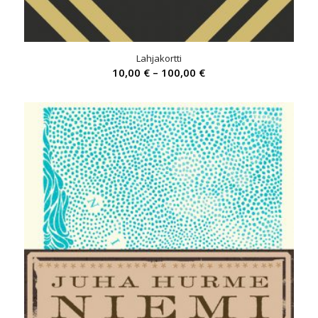
Lahjakortti
Price
10,00
€
–
100,00
€
range:
10,00 €
through
100,00 €