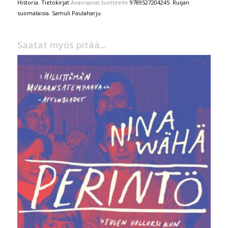
Historia
,
Tietokirjat
Avainsanat tuotteelle
9789527204245
,
Ruijan
suomalaisia
,
Samuli Paulaharju
Saatat myös pitää...