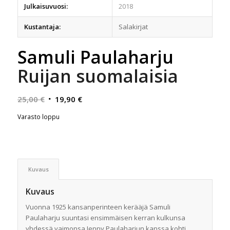
Julkaisuvuosi:
2018
Kustantaja:
Salakirjat
Samuli Paulaharju
Ruijan suomalaisia
Alkuperäinen
Nykyinen
25,00
€
19,90
€
hinta
hinta
Varasto loppu
oli:
on:
25,00 €.
19,90 €.
Kuvaus
Kuvaus
Vuonna 1925 kansanperinteen kerääjä Samuli
Paulaharju suuntasi ensimmäisen kerran kulkunsa
yhdessä vaimonsa Jenny Paulaharjun kanssa kohti