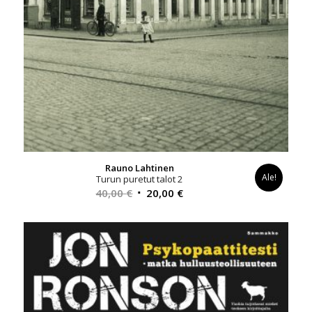
Rauno Lahtinen
Ale!
Turun puretut talot 2
Alkuperäinen
Nykyinen
40,00
€
20,00
€
hinta
hinta
oli:
on:
40,00 €.
20,00 €.