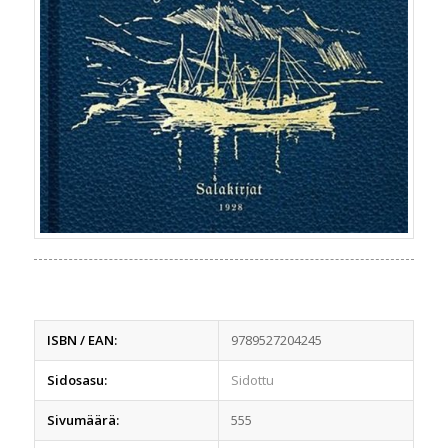
ISBN / EAN:
9789527204245
Sidosasu:
Sidottu
Sivumäärä:
555