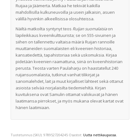
Ruijaa ja Jäämerta. Matkaa he tekivät kaikilla
mahdollisilla kulkuneuvoilla ja usein jalkaisin, asuen
välillä hyvinkin alkeellisissa olosuhteissa.
Näiltä matkoilta syntynyt teos
Ruijan suomalaisia
on
läpileikkaus kveenikulttuurista; se on 555-sivuinen ja
siihen on tallennettu valtaisa määrä Ruijan rannoille
muuttaneiden suomalaisten eli kveenien historiaa,
kansatiedettä, tapahistoriaa sekä uskomuksia. Kirjaa
pidetään kveenien raamattuna, siinä on kveenihistorian
perusta. Teosta varten Paulaharju on haastatellut 240
ruijansuomalaista, tutkinut vanhat tilikirjat ja
sanomalehdet, lait ja muut kirjalliset lähteet sekä ottanut
asioista selvää norjalaisilta tiedemiehiltä. Kirjan
kuvituksena ovat Samulin ottamat valokuvat ja hänen
laatimansa piirrokset, ja myös mukana olevat kartat ovat
hänen laatimiaan.
Tuotetunnus (SKU):
9789527204245
Osastot:
Uutta nettikaupassa
,