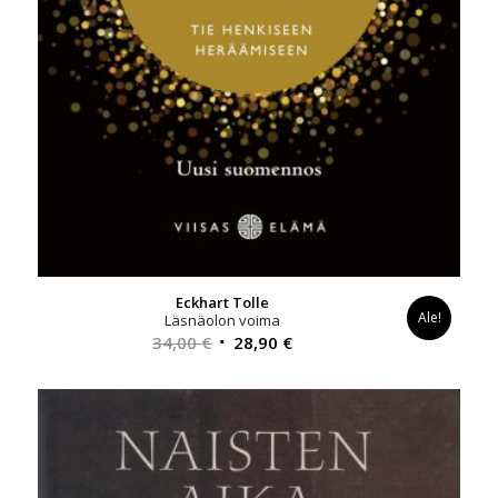
Eckhart Tolle
Ale!
Läsnäolon voima
Alkuperäinen
Nykyinen
34,00
€
28,90
€
hinta
hinta
oli:
on:
34,00 €.
28,90 €.