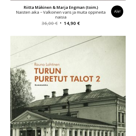
Riitta Mäkinen & Marja Engman (toim.)
Ale!
Naisten aika − Valkoinen varis ja muita oppineita
naisia
Alkuperäinen
Nykyinen
36,00
€
14,90
€
hinta
hinta
oli:
on:
36,00 €.
14,90 €.