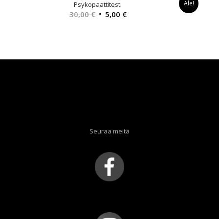
Ale!
Psykopaattitesti
Alkuperäinen
Nykyinen
30,00
€
5,00
€
hinta
hinta
oli:
on:
30,00 €.
5,00 €.
Seuraa meitä