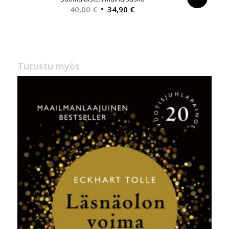
Alkuperäinen
Nykyinen
40,00
€
34,90
€
hinta
hinta
oli:
on:
40,00 €.
34,90 €.
Tutustu myös