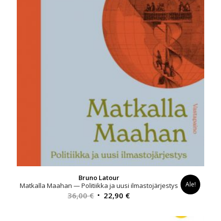
Bruno Latour
Ale!
Matkalla Maahan — Politiikka ja uusi ilmastojärjestys
Alkuperäinen
Nykyinen
36,00
€
22,90
€
hinta
hinta
oli:
on: