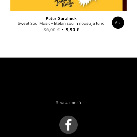
Peter Guralnick
Ale!
Sweet Soul Music − Etelän soulin nousu ja tuho
Alkuperäinen
Nykyinen
36,00
€
9,90
€
hinta
hinta
oli:
on:
36,00 €.
9,90 €.
Seuraa meitä