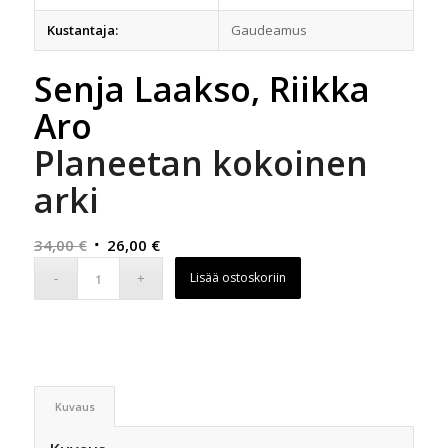
Kustantaja:
Gaudeamus
Senja Laakso, Riikka
Aro
Planeetan kokoinen
arki
Alkuperäinen
Nykyinen
34,00
€
26,00
€
hinta
hinta
Lisää ostoskoriin
oli:
on:
34,00 €.
26,00 €.
Kuvaus