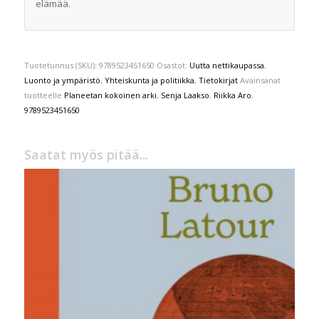
elämää.
Tuotetunnus (SKU):
9789523451650
Osastot:
Uutta nettikaupassa
,
Luonto ja ympäristö
,
Yhteiskunta ja politiikka
,
Tietokirjat
Avainsanat
tuotteelle
Planeetan kokoinen arki
,
Senja Laakso
,
Riikka Aro
,
9789523451650
Saatat myös pitää...