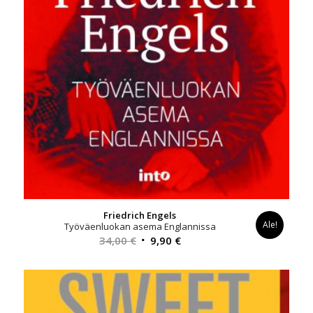
Friedrich Engels
Ale!
Työväenluokan asema Englannissa
Alkuperäinen
Nykyinen
34,00
€
9,90
€
hinta
hinta
oli:
on:
34,00 €.
9,90 €.