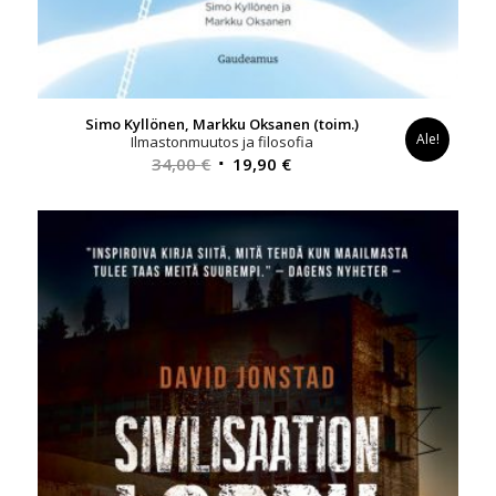
Simo Kyllönen, Markku Oksanen (toim.)
Ale!
Ilmastonmuutos ja filosofia
Alkuperäinen
Nykyinen
34,00
€
19,90
€
hinta
hinta
oli:
on:
34,00 €.
19,90 €.