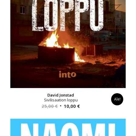
David Jonstad
Ale!
Sivilisaation loppu
Alkuperäinen
Nykyinen
25,00
€
10,00
€
hinta
hinta
oli:
on:
25,00 €.
10,00 €.