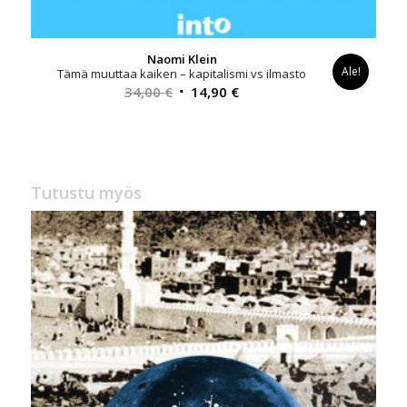
Naomi Klein
Ale!
Tämä muuttaa kaiken – kapitalismi vs ilmasto
Alkuperäinen
Nykyinen
34,00
€
14,90
€
hinta
hinta
oli:
on:
34,00 €.
14,90 €.
Tutustu myös