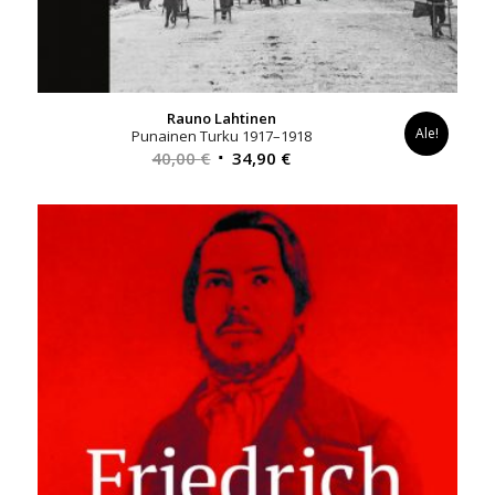
Rauno Lahtinen
Ale!
Punainen Turku 1917–1918
Alkuperäinen
Nykyinen
40,00
€
34,90
€
hinta
hinta
oli:
on:
40,00 €.
34,90 €.