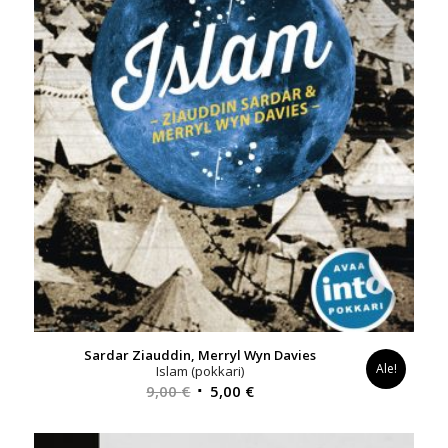
Sardar Ziauddin, Merryl Wyn Davies
Ale!
Islam (pokkari)
Alkuperäinen
Nykyinen
9,00
€
5,00
€
hinta
hinta
oli:
on: