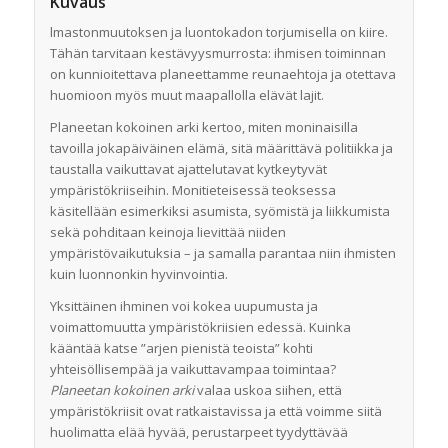
Kuvaus
lmastonmuutoksen ja luontokadon torjumisella on kiire.
Tähän tarvitaan kestävyysmurrosta: ihmisen toiminnan
on kunnioitettava planeettamme reunaehtoja ja otettava
huomioon myös muut maapallolla elävät lajit.
Planeetan kokoinen arki kertoo, miten moninaisilla
tavoilla jokapäiväinen elämä, sitä määrittävä politiikka ja
taustalla vaikuttavat ajattelutavat kytkeytyvät
ympäristökriiseihin. Monitieteisessä teoksessa
käsitellään esimerkiksi asumista, syömistä ja liikkumista
sekä pohditaan keinoja lievittää niiden
ympäristövaikutuksia – ja samalla parantaa niin ihmisten
kuin luonnonkin hyvinvointia.
Yksittäinen ihminen voi kokea uupumusta ja
voimattomuutta ympäristökriisien edessä. Kuinka
kääntää katse ”arjen pienistä teoista” kohti
yhteisöllisempää ja vaikuttavampaa toimintaa?
Planeetan kokoinen arki
valaa uskoa siihen, että
ympäristökriisit ovat ratkaistavissa ja että voimme siitä
huolimatta elää hyvää, perustarpeet tyydyttävää