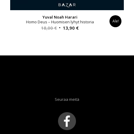
Yuval Noah Harari
Ale!
Homo Deus – Huomisen lyhyt historia
Alkuperäinen
Nykyinen
18,00
€
13,90
€
hinta
hinta
oli:
on:
18,00 €.
13,90 €.
Seuraa meitä