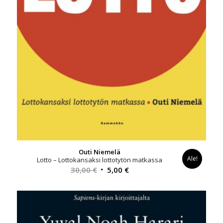
Outi Niemelä
Ale!
Lotto – Lottokansaksi lottotytön matkassa
Alkuperäinen
Nykyinen
30,00
€
5,00
€
hinta
hinta
oli:
on:
30,00 €.
5,00 €.