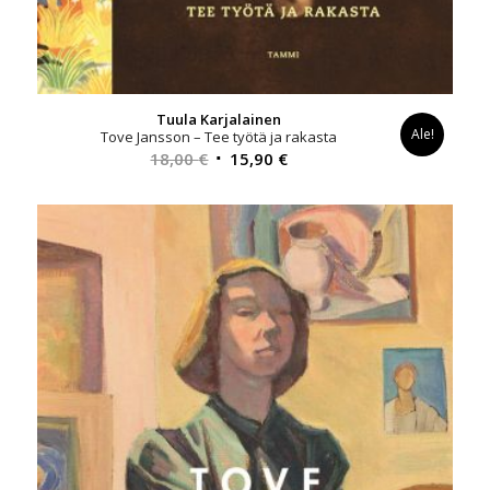
Tuula Karjalainen
Ale!
Tove Jansson – Tee työtä ja rakasta
Alkuperäinen
Nykyinen
18,00
€
15,90
€
hinta
hinta
oli:
on:
18,00 €.
15,90 €.