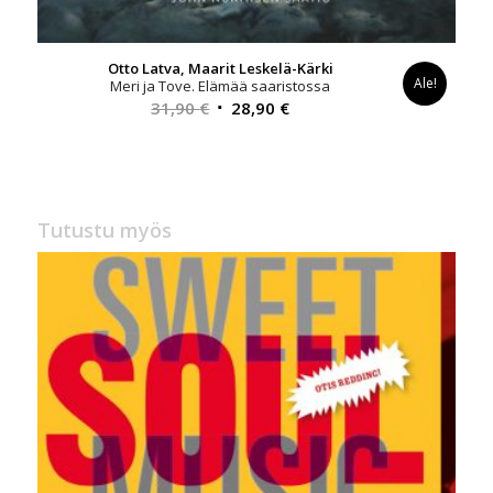
Otto Latva, Maarit Leskelä-Kärki
Ale!
Meri ja Tove. Elämää saaristossa
Alkuperäinen
Nykyinen
31,90
€
28,90
€
hinta
hinta
oli:
on:
31,90 €.
28,90 €.
Tutustu myös