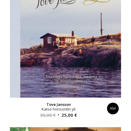
Tove Jansson
Ale!
Katse horisontin yli
Alkuperäinen
Nykyinen
30,00
€
25,00
€
hinta
hinta
oli:
on: