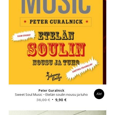
Peter Guralnick
Ale!
Sweet Soul Music − Etelän soulin nousu ja tuho
Alkuperäinen
Nykyinen
36,00
€
9,90
€
hinta
hinta
oli:
on: