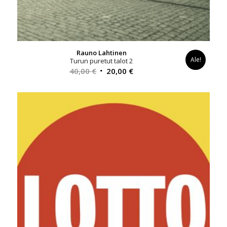
Rauno Lahtinen
Ale!
Turun puretut talot 2
Alkuperäinen
Nykyinen
40,00
€
20,00
€
hinta
hinta
oli:
on:
40,00 €.
20,00 €.