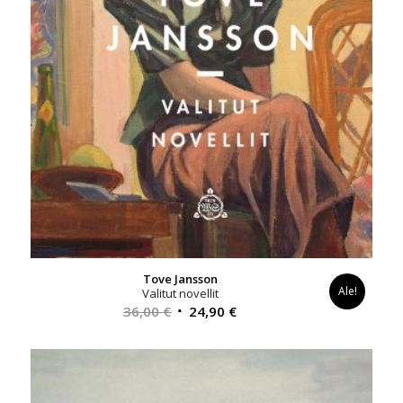
Tove Jansson
Ale!
Valitut novellit
Alkuperäinen
Nykyinen
36,00
€
24,90
€
hinta
hinta
oli:
on:
36,00 €.
24,90 €.