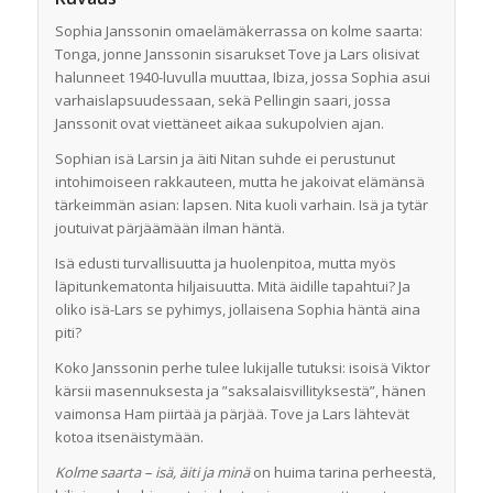
Sophia Janssonin omaelämäkerrassa on kolme saarta:
Tonga, jonne Janssonin sisarukset Tove ja Lars olisivat
halunneet 1940-luvulla muuttaa, Ibiza, jossa Sophia asui
varhaislapsuudessaan, sekä Pellingin saari, jossa
Janssonit ovat viettäneet aikaa sukupolvien ajan.
Sophian isä Larsin ja äiti Nitan suhde ei perustunut
intohimoiseen rakkauteen, mutta he jakoivat elämänsä
tärkeimmän asian: lapsen. Nita kuoli varhain. Isä ja tytär
joutuivat pärjäämään ilman häntä.
Isä edusti turvallisuutta ja huolenpitoa, mutta myös
läpitunkematonta hiljaisuutta. Mitä äidille tapahtui? Ja
oliko isä-Lars se pyhimys, jollaisena Sophia häntä aina
piti?
Koko Janssonin perhe tulee lukijalle tutuksi: isoisä Viktor
kärsii masennuksesta ja ”saksalaisvillityksestä”, hänen
vaimonsa Ham piirtää ja pärjää. Tove ja Lars lähtevät
kotoa itsenäistymään.
Kolme saarta – isä, äiti ja minä
on huima tarina perheestä,