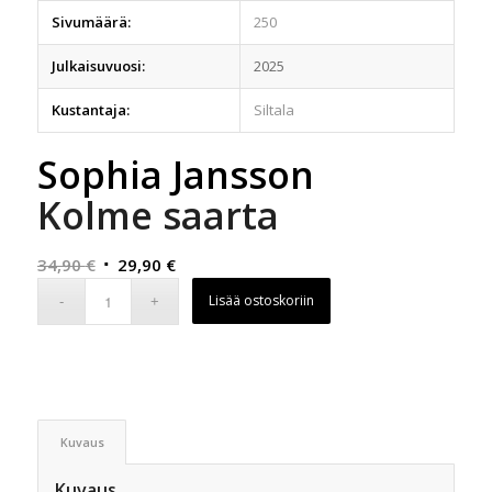
Sivumäärä:
250
Julkaisuvuosi:
2025
Kustantaja:
Siltala
Sophia Jansson
Kolme saarta
Alkuperäinen
Nykyinen
34,90
€
29,90
€
hinta
hinta
Lisää ostoskoriin
oli:
on:
34,90 €.
29,90 €.
Kuvaus
Kuvaus