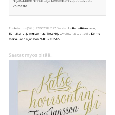
hiljaisuuden hinnasta ja kertomisen vapauttavasta
voimasta.
Tuotetunnus (SKU):
9789523885127
Osastot:
Uutta nettikaupassa
,
Elämäkerrat ja muistelmat
,
Tietokirjat
Avainsanat tuotteelle
Kolme
saarta
,
Sophia Jansson
,
9789523885127
Saatat myös pitää...