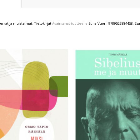
errat ja muistelmat
,
Tietokirjat
Avainsanat tuotteelle
Suna Vuori
,
9789523884458
,
Es