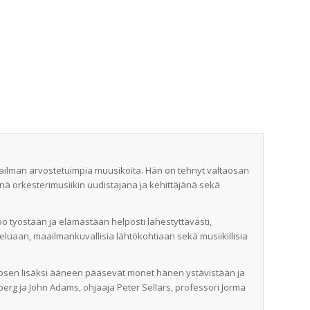
aailman arvostetuimpia muusikoita. Hän on tehnyt valtaosan
ä orkesterimusiikin uudistajana ja kehittäjänä sekä
o työstään ja elämästään helposti lähestyttävästi,
eluaan, maailmankuvallisia lähtökohtiaan sekä musiikillisia
Salosen lisäksi ääneen pääsevät monet hänen ystävistään ja
berg ja John Adams, ohjaaja Peter Sellars, professori Jorma