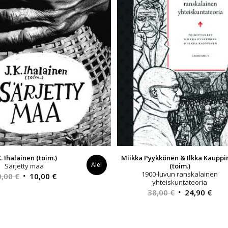
 K. Ihalainen (toim.)
Miikka Pyykkönen & Ilkka Kauppi
Ale!
Särjetty maa
(toim.)
1900-luvun ranskalainen
Alkuperäinen
Nykyinen
0,00
€
10,00
€
yhteiskuntateoria
hinta
hinta
Alkuperäinen
Nyk
38,00
€
24,90
€
oli:
on:
hinta
hint
20,00 €.
10,00 €.
oli:
on: