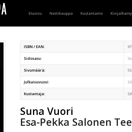
Etusivu
Nettikauppa
Kustantamo
Kivijalkam
ISBN / EAN:
97
Sidosasu:
Si
Sivumäärä:
55
Julkaisuvuosi:
20
Kustantaja:
Si
Suna Vuori
Esa-Pekka Salonen Te