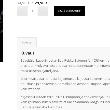
Alkuperäinen
Nykyinen
34,90
€
29,90
€
hinta
hinta
Lisää ostoskoriin
oli:
on:
34,90 €.
29,90 €.
Kuvaus
Kuvaus
Säveltäjä, kapellimestari Esa-Pekka Salonen (s. 1958) on m
urastaan Yhdysvalloissa, jossa hänet tunnetaan merkittävän
musiikillisena ajattelijana.
Ensimmäisessä hänestä kirjoitetussa kirjassa Salonen kerto
hauskasti ja henkevästi. Samalla hän avaa taustojaan, ajatt
vaikutteitaan.
Kirjassa liikutaan eri puolilla Eurooppaa ja Yhdysvaltoja. 
kollegoistaan, kuten säveltäjät Kaija Saariaho, Magnus Lind
Panula ja kriitikko Alex Ross.