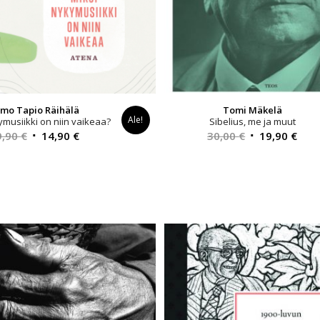
mo Tapio Räihälä
Tomi Mäkelä
Ale!
ymusiikki on niin vaikeaa?
Sibelius, me ja muut
Alkuperäinen
Nykyinen
Alkuperäinen
Nyk
9,90
€
14,90
€
30,00
€
19,90
€
hinta
hinta
hinta
hint
oli:
on:
oli:
on:
29,90 €.
14,90 €.
30,00 €.
19,9