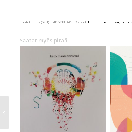
Tuotetunnus (SKU):
9789523884458
Osastot:
Uutta nettikaupassa
,
Elämäk
Saatat myös pitää...
Anton Tšehov
Onni – Valitut novellit
1880-1903