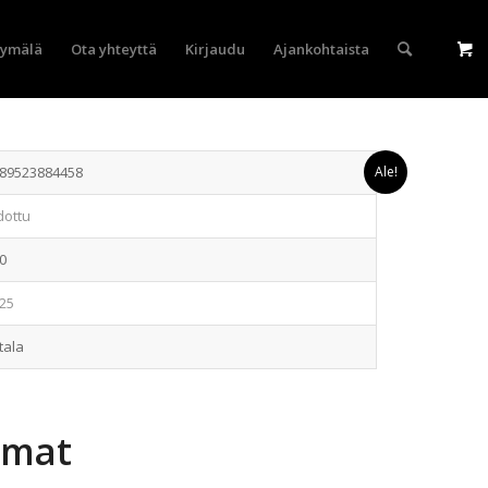
yymälä
Ota yhteyttä
Kirjaudu
Ajankohtaista
89523884458
Ale!
dottu
0
25
ltala
emat