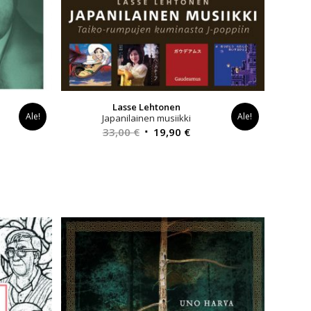
Lasse Lehtonen
Ale!
Ale!
Japanilainen musiikki
yinen
Alkuperäinen
Nykyinen
33,00
€
19,90
€
a
hinta
hinta
oli:
on:
0 €.
33,00 €.
19,90 €.