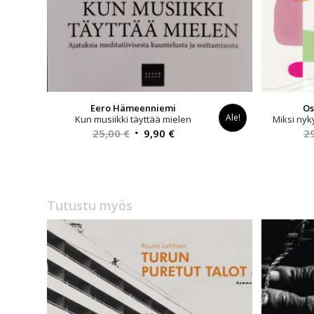
Eero Hämeenniemi
Os
Ale!
Kun musiikki täyttää mielen
Miksi nyk
Alkuperäinen
Nykyinen
25,00
€
9,90
€
2
hinta
hinta
oli:
on:
25,00 €.
9,90 €.
Tutustu myös