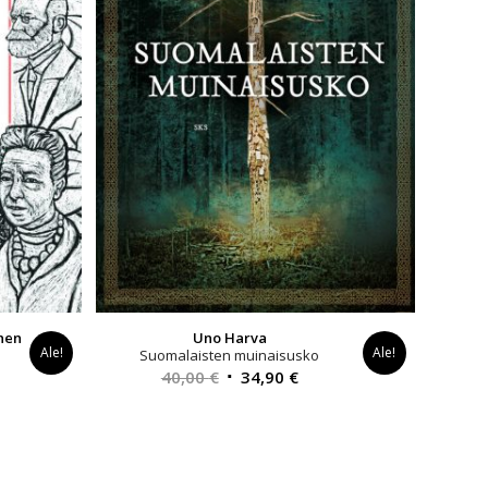
nen
Uno Harva
Ale!
Ale!
Suomalaisten muinaisusko
Alkuperäinen
Nykyinen
40,00
€
34,90
€
hinta
hinta
yinen
oli:
on:
a
40,00 €.
34,90 €.