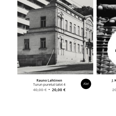
Rauno Lahtinen
J.
Ale!
Turun puretut talot 4
Alkuperäinen
Nykyinen
40,00
€
20,00
€
2
hinta
hinta
oli:
on:
40,00 €.
20,00 €.