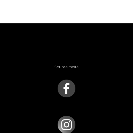
hinta
hinta
oli:
on:
30,00 €.
9,90 €.
Seuraa meitä