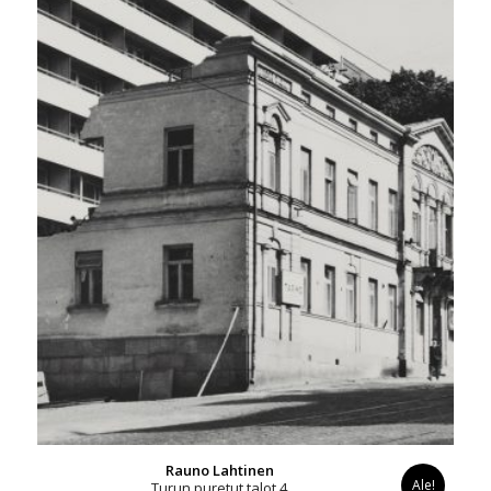
Rauno Lahtinen
Ale!
Turun puretut talot 4