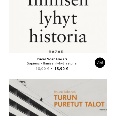
Yuval Noah Harari
Ale!
Sapiens – Ihmisen lyhyt historia
Alkuperäinen
Nykyinen
18,00
€
13,90
€
hinta
hinta
oli:
on:
18,00 €.
13,90 €.