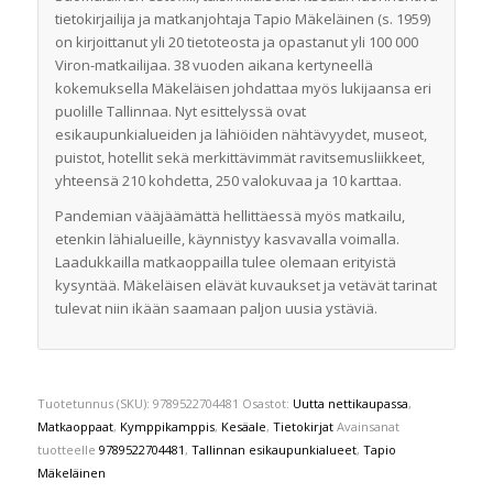
tietokirjailija ja matkanjohtaja Tapio Mäkeläinen (s. 1959)
on kirjoittanut yli 20 tietoteosta ja opastanut yli 100 000
Viron-matkailijaa. 38 vuoden aikana kertyneellä
kokemuksella Mäkeläisen johdattaa myös lukijaansa eri
puolille Tallinnaa. Nyt esittelyssä ovat
esikaupunkialueiden ja lähiöiden nähtävyydet, museot,
puistot, hotellit sekä merkittävimmät ravitsemusliikkeet,
yhteensä 210 kohdetta, 250 valokuvaa ja 10 karttaa.
Pandemian vääjäämättä hellittäessä myös matkailu,
etenkin lähialueille, käynnistyy kasvavalla voimalla.
Laadukkailla matkaoppailla tulee olemaan erityistä
kysyntää. Mäkeläisen elävät kuvaukset ja vetävät tarinat
tulevat niin ikään saamaan paljon uusia ystäviä.
Tuotetunnus (SKU):
9789522704481
Osastot:
Uutta nettikaupassa
,
Matkaoppaat
,
Kymppikamppis
,
Kesäale
,
Tietokirjat
Avainsanat
tuotteelle
9789522704481
,
Tallinnan esikaupunkialueet
,
Tapio
Mäkeläinen