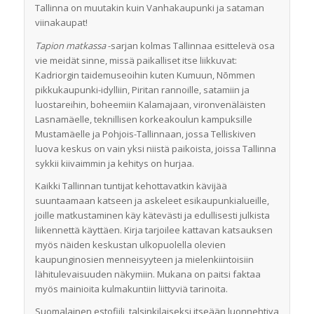
Tallinna on muutakin kuin Vanhakaupunki ja sataman
viinakaupat!
Tapion matkassa
-sarjan kolmas Tallinnaa esittelevä osa
vie meidät sinne, missä paikalliset itse liikkuvat:
Kadriorgin taidemuseoihin kuten Kumuun, Nõmmen
pikkukaupunki-idylliin, Piritan rannoille, satamiin ja
luostareihin, boheemiin Kalamajaan, vironvenäläisten
Lasnamäelle, teknillisen korkeakoulun kampuksille
Mustamäelle ja Pohjois-Tallinnaan, jossa Telliskiven
luova keskus on vain yksi niistä paikoista, joissa Tallinna
sykkii kiivaimmin ja kehitys on hurjaa.
Kaikki Tallinnan tuntijat kehottavatkin kävijää
suuntaamaan katseen ja askeleet esikaupunkialueille,
joille matkustaminen käy kätevästi ja edullisesti julkista
liikennettä käyttäen. Kirja tarjoilee kattavan katsauksen
myös näiden keskustan ulkopuolella olevien
kaupunginosien menneisyyteen ja mielenkiintoisiin
lähitulevaisuuden näkymiin. Mukana on paitsi faktaa
myös mainioita kulmakuntiin liittyviä tarinoita.
Suomalainen estofiili, talsinkilaiseksi itseään luonnehtiva