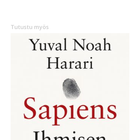
oli:
on:
25,00 €.
9,90 €.
Tutustu myös