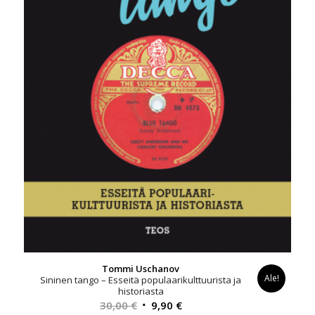
Tommi Uschanov
Ale!
Sininen tango – Esseitä populaarikulttuurista ja
historiasta
Alkuperäinen
Nykyinen
30,00
€
9,90
€