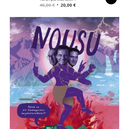
Alkuperäinen
Nykyinen
40,00
€
20,00
€
hinta
hinta
oli:
on:
40,00 €.
20,00 €.