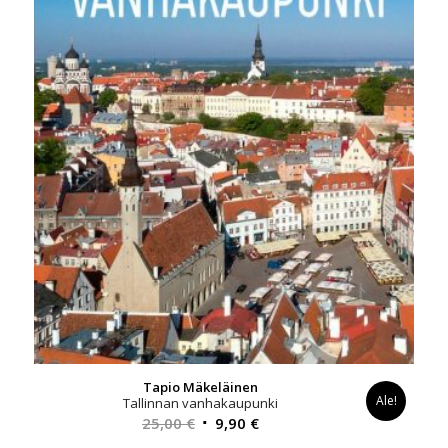
Tapio Mäkeläinen
Ale!
Tallinnan vanhakaupunki
Alkuperäinen
Nykyinen
25,00
€
9,90
€
hinta
hinta