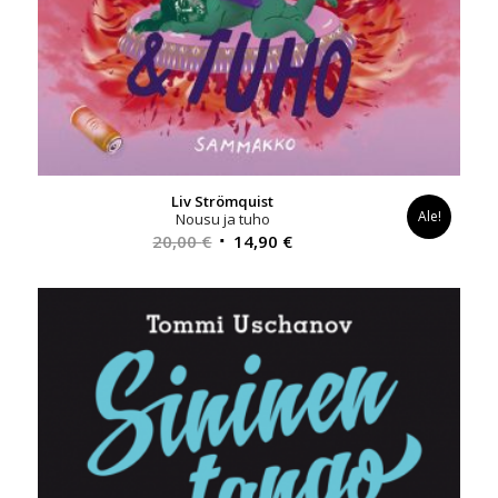
Liv Strömquist
Ale!
Nousu ja tuho
Alkuperäinen
Nykyinen
20,00
€
14,90
€
hinta
hinta
oli:
on:
20,00 €.
14,90 €.