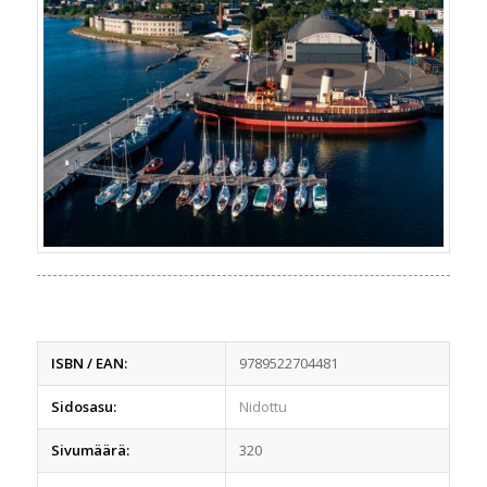
ISBN / EAN:
9789522704481
Sidosasu:
Nidottu
Sivumäärä:
320