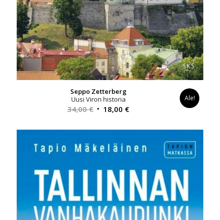
Seppo Zetterberg
Ale!
Uusi Viron historia
Alkuperäinen
Nykyinen
34,00
€
18,00
€
hinta
hinta
oli:
on:
34,00 €.
18,00 €.