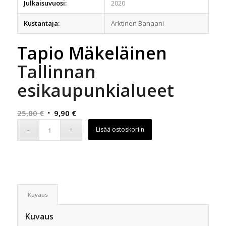
Julkaisuvuosi:
2020
Kustantaja:
Arktinen Banaani
Tapio Mäkeläinen
Tallinnan
esikaupunkialueet
Alkuperäinen
Nykyinen
25,00
€
9,90
€
hinta
hinta
Lisää ostoskoriin
oli:
on:
25,00 €.
9,90 €.
Kuvaus
Kuvaus