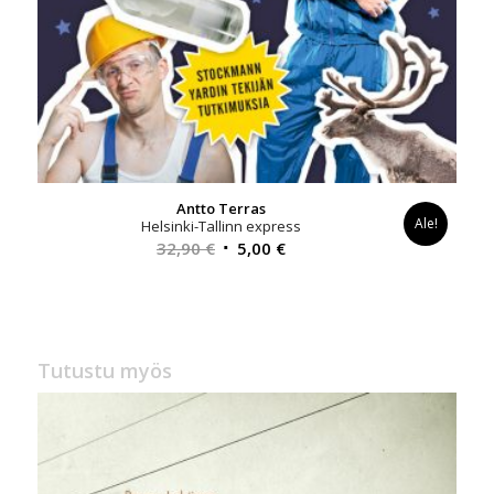
Antto Terras
Ale!
Helsinki-Tallinn express
Alkuperäinen
Nykyinen
32,90
€
5,00
€
hinta
hinta
oli:
on:
32,90 €.
5,00 €.
Tutustu myös