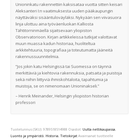
Unioninkatu rakennettiin kaksisataa vuotta sitten keisari
Aleksanteri I:n vaatimuksesta uuden pääkaupungin
näyttäväksi sisääntuloväyläksi. Nykyään sen viivasuora
linja ulottuu aina työväenluokan Kalliosta
Tähtitorninmäellä sijaitsevaan yliopiston
Observatorioon. Kirjan artikkeleissa tutkijat valottavat
muun muassa kadun historiaa, huoliteltua
arkkitehtuuria, topografiaa ja toteutumatta jääneitä
rakennussuunnitelmia.
”Jos jokin katu Helsingissä tai Suomessa on täynnä
merkittäviä ja kiehtovia rakennuksia, patsaita ja puistoja
sekä niihin liittyviä ihmiskohtaloita, tapahtumia ja
muistoja, se on nimenomaan Unioninakseli.”
– Henrik Meinander, Helsingin yliopiston historian
professori
Tuotetunnus (SKU):
9789518514988
Osastot:
Uutta nettikaupassa
,
Luonto ja ympäristö
,
Historia
,
Tietokirjat
Avainsanat tuotteelle