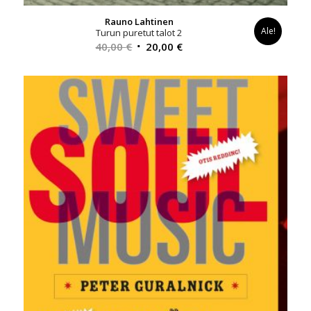
Rauno Lahtinen
Ale!
Turun puretut talot 2
Alkuperäinen
Nykyinen
40,00
€
20,00
€
hinta
hinta
oli:
on:
40,00 €.
20,00 €.