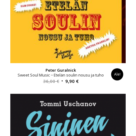
Peter Guralnick
Ale!
Sweet Soul Music − Etelän soulin nousu ja tuho
Alkuperäinen
Nykyinen
36,00
€
9,90
€
hinta
hinta
oli:
on:
36,00 €.
9,90 €.