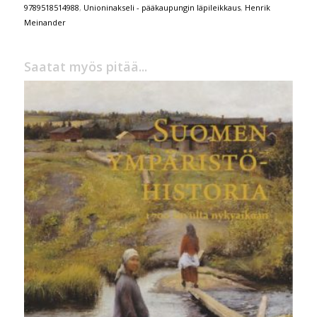
9789518514988
,
Unioninakseli - pääkaupungin läpileikkaus
,
Henrik
Meinander
Saatat myös pitää...