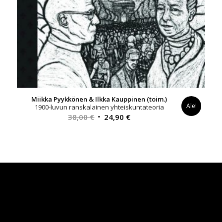
Miikka Pyykkönen & Ilkka Kauppinen (toim.)
Ale!
1900-luvun ranskalainen yhteiskuntateoria
Alkuperäinen
Nykyinen
38,00
€
24,90
€
hinta
hinta
oli:
on:
38,00 €.
24,90 €.