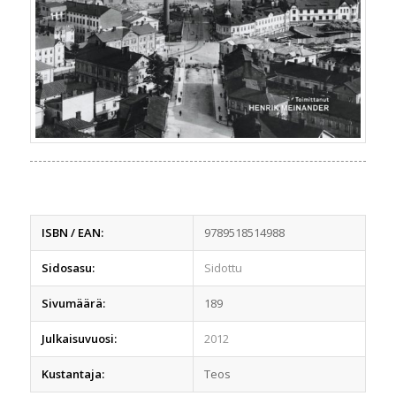
ISBN / EAN:
9789518514988
Sidosasu:
Sidottu
Sivumäärä:
189
Julkaisuvuosi:
2012
Kustantaja:
Teos