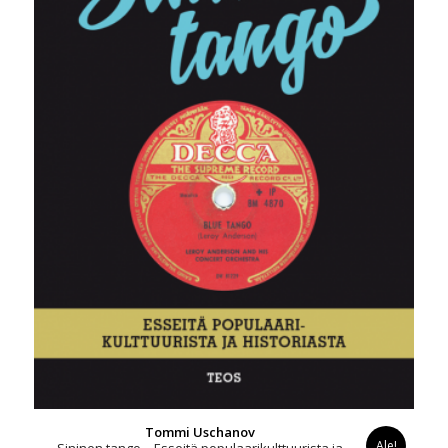
Tommi Uschanov
Ale!
Sininen tango – Esseitä populaarikulttuurista ja