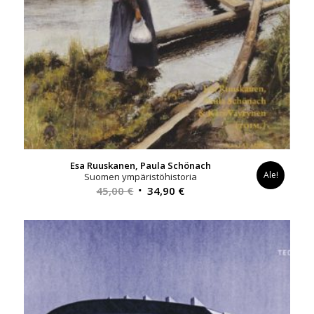
Esa Ruuskanen, Paula Schönach
Ale!
Suomen ympäristöhistoria
Alkuperäinen
Nykyinen
45,00
€
34,90
€
hinta
hinta
oli:
on:
45,00 €.
34,90 €.