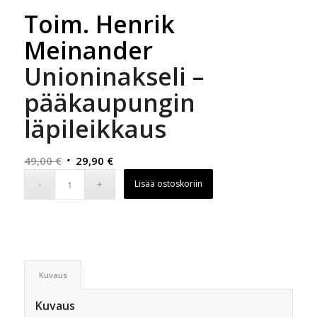
Toim. Henrik
Meinander
Unioninakseli –
pääkaupungin
läpileikkaus
Alkuperäinen
Nykyinen
49,00
€
29,90
€
hinta
hinta
Lisää ostoskoriin
oli:
on:
49,00 €.
29,90 €.
Kuvaus
Kuvaus