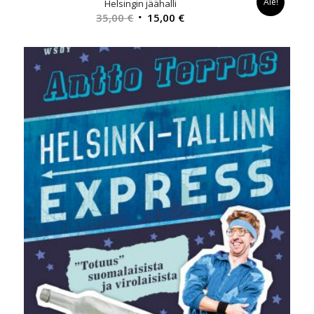
Ale!
Helsingin jäähalli
Alkuperäinen
Nykyinen
35,00
€
15,00
€
hinta
hinta
oli:
on:
35,00 €.
15,00 €.