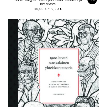
historiasta
Alkuperäinen
Nykyinen
30,00
€
9,90
€
hinta
hinta
oli:
on:
30,00 €.
9,90 €.