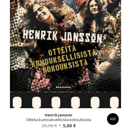
Henrik Jansson
Ale!
Otteita kumouksellisista kokouksista
Alkuperäinen
Nykyinen
29,90
€
5,00
€