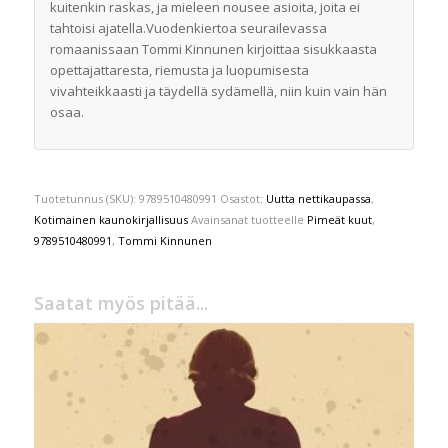
kuitenkin raskas, ja mieleen nousee asioita, joita ei
tahtoisi ajatella.Vuodenkiertoa seurailevassa
romaanissaan Tommi Kinnunen kirjoittaa sisukkaasta
opettajattaresta, riemusta ja luopumisesta
vivahteikkaasti ja täydellä sydämellä, niin kuin vain hän
osaa.
Tuotetunnus (SKU):
9789510480991
Osastot:
Uutta nettikaupassa
,
Kotimainen kaunokirjallisuus
Avainsanat tuotteelle
Pimeät kuut
,
9789510480991
,
Tommi Kinnunen
Saatat myös pitää...