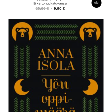
Ale!
Ei kertonut katuvansa
Alkuperäinen
Nykyinen
25,00
€
9,90
€
hinta
hinta
oli:
on:
25,00 €.
9,90 €.