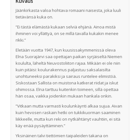
Kuvaus
Jäänkirkasta valoa hohtava romaani naisesta, joka luuli
tietävänsä kuka on.
”Ei tästä elämästä kukaan selviä ehjänä. Ainoa mistä
ihminen voi yllättyä, on se millä tavalla kukakin menee
rikki.”
Eletään vuotta 1947, kun kuusissakymmenissä oleva
Elna Suorajärvi saa opettajan paikan syrjäiseltä Niemen
koululta, läheltä Neuvostoliiton rajaa. Mikään ei ole niin
kuin pitäisi: koulurakennus paljastuu saksalaisilta
unohtuneeksi parakiksi ja sairaus runtelee elimistöä.
Siskostaan Sallista on muistona katkerat riidat ja iskut
ohimossa. Elna tarttuu kuitenkin toimeen, sillä opettaa
hän osaa, vaikka joidenkin mukaan hankala onkin.
”Vitkaan mutta varmasti koulunkäynti alkaa sujua. Aivan
kuin hevosen raskain hetki on tukkikuorman saaminen
liikkeelle, mutta kun reki on nytkähtänyt vauhtiin, ei sitä
käy enää pysäyttäminen.”
Yksinäinen talvi tiettömien taipaleiden takana on