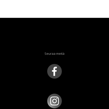
hinta
hinta
oli:
on:
29,90 €.
5,00 €.
Seuraa meitä