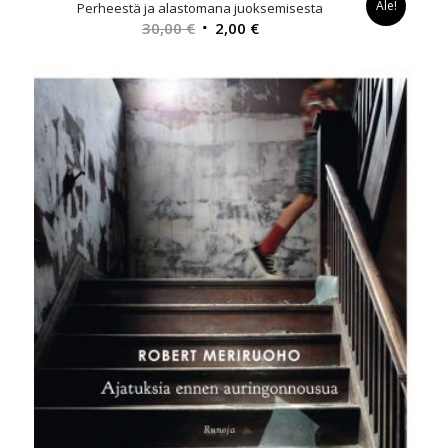
Ale!
Perheestä ja alastomana juoksemisesta
Alkuperäinen
Nykyinen
30,00
€
2,00
€
hinta
hinta
oli:
on:
30,00 €.
2,00 €.