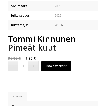
Sivumäärä:
287
Julkaisuvuosi:
2022
Kustantaja:
WSOY
Tommi Kinnunen
Pimeät kuut
Alkuperäinen
Nykyinen
36,00
€
9,90
€
hinta
hinta
Lisää ostoskoriin
oli:
on:
36,00 €.
9,90 €.
Kuvaus