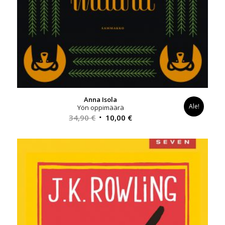
Anna Isola
Ale!
Yön oppimäärä
Alkuperäinen
Nykyinen
34,90
€
10,00
€
hinta
hinta
oli:
on:
34,90 €.
10,00 €.