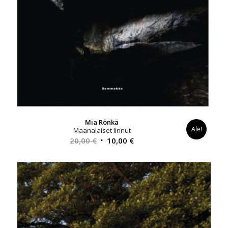
Mia Rönkä
Ale!
Maanalaiset linnut
Alkuperäinen
Nykyinen
20,00
€
10,00
€
hinta
hinta
oli:
on:
20,00 €.
10,00 €.