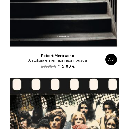
Robert Meriruoho
Ale!
Ajatuksia ennen auringonnousua
Alkuperäinen
Nykyinen
20,00
€
5,00
€
hinta
hinta
oli:
on:
20,00 €.
5,00 €.