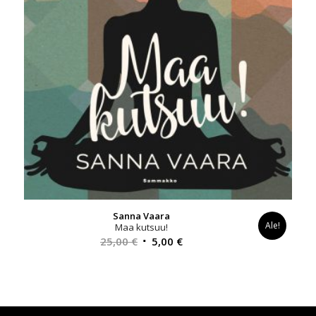
Sanna Vaara
Ale!
Maa kutsuu!
Alkuperäinen
Nykyinen
25,00
€
5,00
€
hinta
hinta
oli:
on:
25,00 €.
5,00 €.