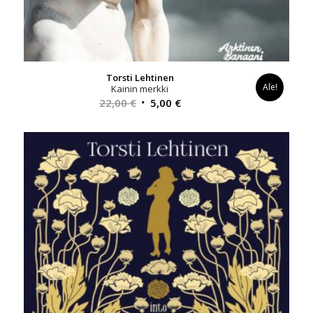
Torsti Lehtinen
Ale!
Kainin merkki
Alkuperäinen
Nykyinen
22,00
€
5,00
€
hinta
hinta
oli:
on:
22,00 €.
5,00 €.