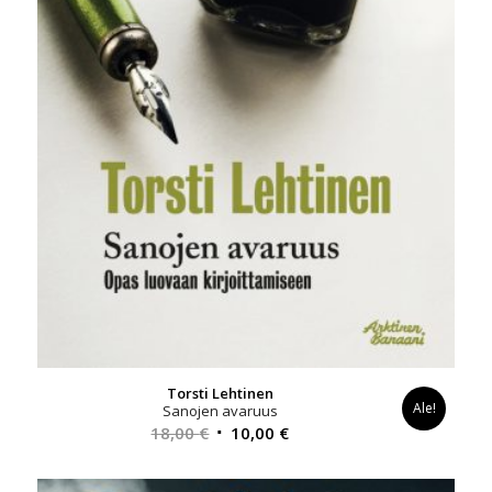
Torsti Lehtinen
Ale!
Sanojen avaruus
Alkuperäinen
Nykyinen
18,00
€
10,00
€
hinta
hinta
oli:
on: