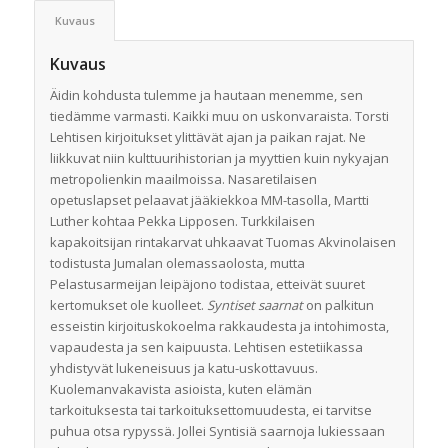
Kuvaus
Kuvaus
Äidin kohdusta tulemme ja hautaan menemme, sen
tiedämme varmasti. Kaikki muu on uskonvaraista. Torsti
Lehtisen kirjoitukset ylittävät ajan ja paikan rajat. Ne
liikkuvat niin kulttuurihistorian ja myyttien kuin nykyajan
metropolienkin maailmoissa. Nasaretilaisen
opetuslapset pelaavat jääkiekkoa MM-tasolla, Martti
Luther kohtaa Pekka Lipposen. Turkkilaisen
kapakoitsijan rintakarvat uhkaavat Tuomas Akvinolaisen
todistusta Jumalan olemassaolosta, mutta
Pelastusarmeijan leipäjono todistaa, etteivät suuret
kertomukset ole kuolleet.
Syntiset saarnat
on palkitun
esseistin kirjoituskokoelma rakkaudesta ja intohimosta,
vapaudesta ja sen kaipuusta. Lehtisen estetiikassa
yhdistyvät lukeneisuus ja katu-uskottavuus.
Kuolemanvakavista asioista, kuten elämän
tarkoituksesta tai tarkoituksettomuudesta, ei tarvitse
puhua otsa rypyssä. Jollei Syntisiä saarnoja lukiessaan