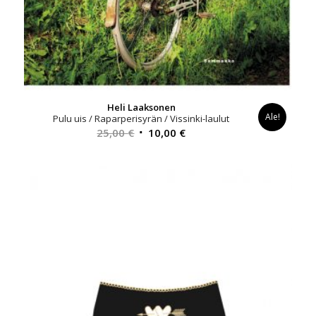
Heli Laaksonen
Ale!
Pulu uis / Raparperisyrän / Vissinki-laulut
Alkuperäinen
Nykyinen
25,00
€
10,00
€
hinta
hinta
oli:
on:
25,00 €.
10,00 €.