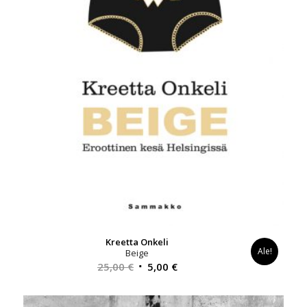
Kreetta Onkeli
Ale!
Beige
Alkuperäinen
Nykyinen
25,00
€
5,00
€
hinta
hinta
oli:
on: