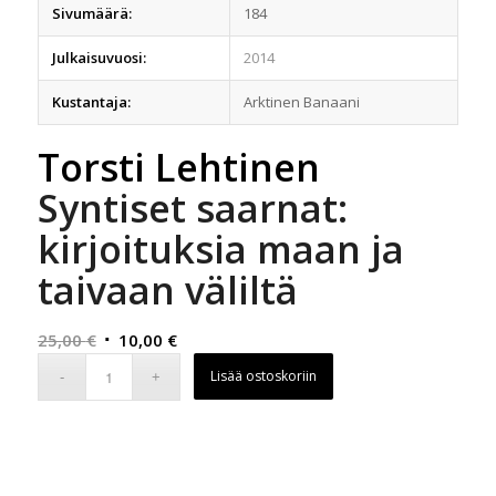
Sivumäärä:
184
Julkaisuvuosi:
2014
Kustantaja:
Arktinen Banaani
Torsti Lehtinen
Syntiset saarnat:
kirjoituksia maan ja
taivaan väliltä
Alkuperäinen
Nykyinen
25,00
€
10,00
€
hinta
hinta
Lisää ostoskoriin
oli:
on:
25,00 €.
10,00 €.