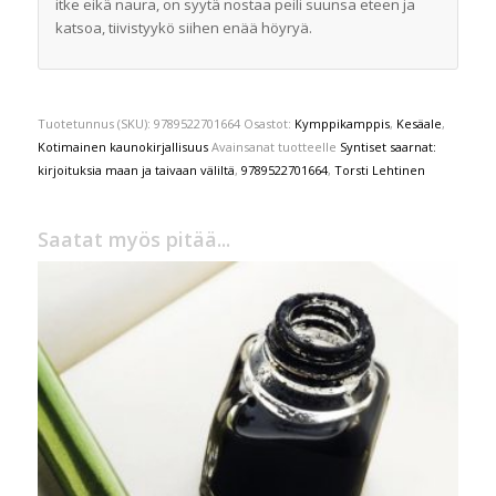
itke eikä naura, on syytä nostaa peili suunsa eteen ja
katsoa, tiivistyykö siihen enää höyryä.
Tuotetunnus (SKU):
9789522701664
Osastot:
Kymppikamppis
,
Kesäale
,
Kotimainen kaunokirjallisuus
Avainsanat tuotteelle
Syntiset saarnat:
kirjoituksia maan ja taivaan väliltä
,
9789522701664
,
Torsti Lehtinen
Saatat myös pitää...