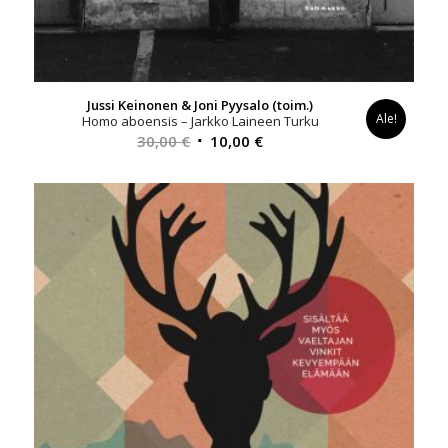
Jussi Keinonen & Joni Pyysalo (toim.)
Ale!
Homo aboensis – Jarkko Laineen Turku
Alkuperäinen
Nykyinen
30,00
€
10,00
€
hinta
hinta
oli:
on:
30,00 €.
10,00 €.