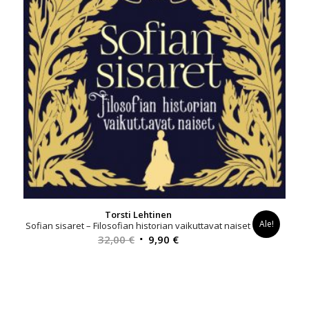
Torsti Lehtinen
Ale!
Sofian sisaret – Filosofian historian vaikuttavat naiset
Alkuperäinen
Nykyinen
32,00
€
9,90
€
hinta
hinta
oli:
on:
32,00 €.
9,90 €.