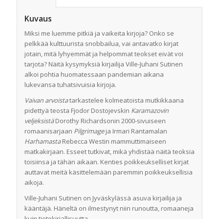
Kuvaus
Miksi me luemme pitkiä ja vaikeita kirjoja? Onko se
pelkkää kulttuurista snobbailua, vai antavatko kirjat
jotain, mitä lyhyemmät ja helpommat teokset eivät voi
tarjota? Näitä kysymyksiä kirjailija Ville-Juhani Sutinen
alkoi pohtia huomatessaan pandemian aikana
lukevansa tuhatsivuisia kirjoja.
Vaivan arvoista
tarkastelee kolmeatoista mutkikkaana
pidettyä teosta Fjodor Dostojevskin
Karamazovin
veljeksistä
Dorothy Richardsonin 2000-sivuiseen
romaanisarjaan
Pilgrimage
ja Irmari Rantamalan
Harhamasta
Rebecca Westin mammuttimaiseen
matkakirjaan. Esseet tutkivat, mikä yhdistää näitä teoksia
toisiinsa ja tähän aikaan. Kenties poikkeukselliset kirjat
auttavat meitä käsittelemään paremmin poikkeuksellisia
aikoja.
Ville-Juhani Sutinen on Jyväskylässä asuva kirjailija ja
kääntäjä. Häneltä on ilmestynyt niin runoutta, romaaneja
kuin tietokirjallisuutta.