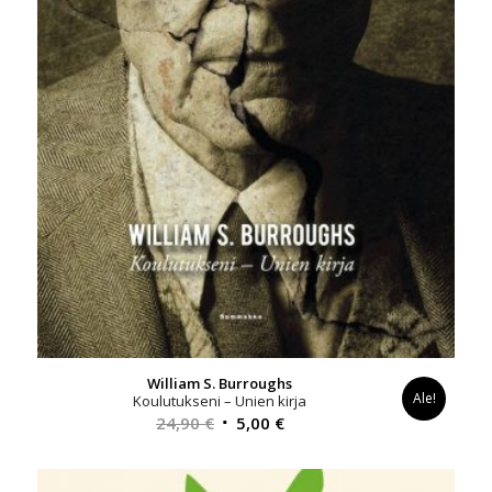
William S. Burroughs
Ale!
Koulutukseni – Unien kirja
Alkuperäinen
Nykyinen
24,90
€
5,00
€
hinta
hinta
oli:
on: