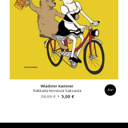
Wladimir Kaminer
Ale!
Rakkaita terveisiä Saksasta
Alkuperäinen
Nykyinen
28,00
€
5,00
€
hinta
hinta
oli:
on:
28,00 €.
5,00 €.