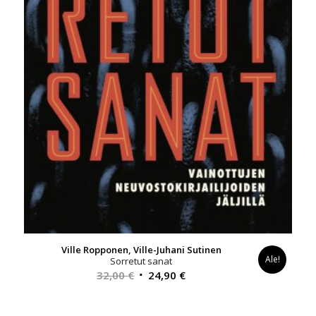
Ville Ropponen, Ville-Juhani Sutinen
Ale!
Sorretut sanat
Alkuperäinen
Nykyinen
32,00
€
24,90
€
hinta
hinta
oli:
on: