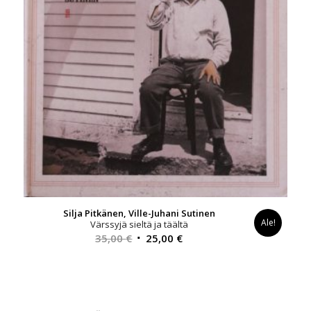
Silja Pitkänen, Ville-Juhani Sutinen
Ale!
Värssyjä sieltä ja täältä
Alkuperäinen
Nykyinen
35,00
€
25,00
€
hinta
hinta
oli:
on:
35,00 €.
25,00 €.