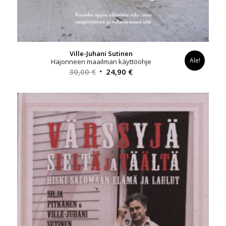
Ville-Juhani Sutinen
Ale!
Hajonneen maailman käyttöohje
Alkuperäinen
Nykyinen
30,00
€
24,90
€
hinta
hinta
oli:
on:
30,00 €.
24,90 €.