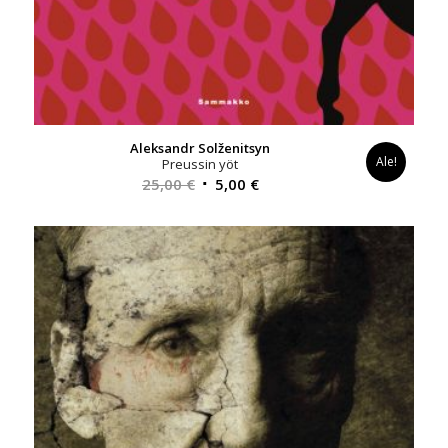
Aleksandr Solženitsyn
Ale!
Preussin yöt
Alkuperäinen
Nykyinen
25,00
€
5,00
€
hinta
hinta
oli:
on:
25,00 €.
5,00 €.