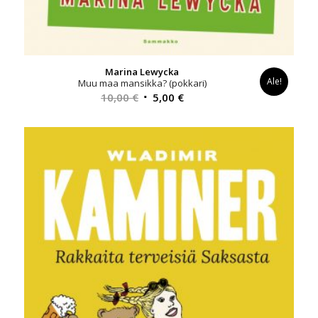
Marina Lewycka
Ale!
Muu maa mansikka? (pokkari)
Alkuperäinen
Nykyinen
10,00
€
5,00
€
hinta
hinta
oli:
on:
10,00 €.
5,00 €.