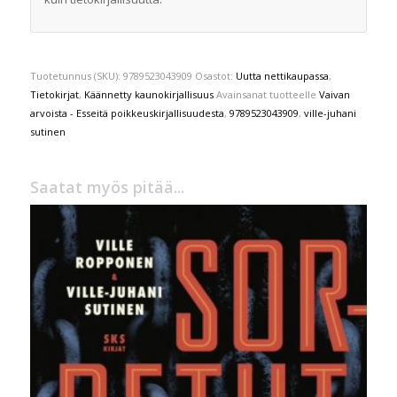
Tuotetunnus (SKU):
9789523043909
Osastot:
Uutta nettikaupassa
,
Tietokirjat
,
Käännetty kaunokirjallisuus
Avainsanat tuotteelle
Vaivan
arvoista - Esseitä poikkeuskirjallisuudesta
,
9789523043909
,
ville-juhani
sutinen
Saatat myös pitää...