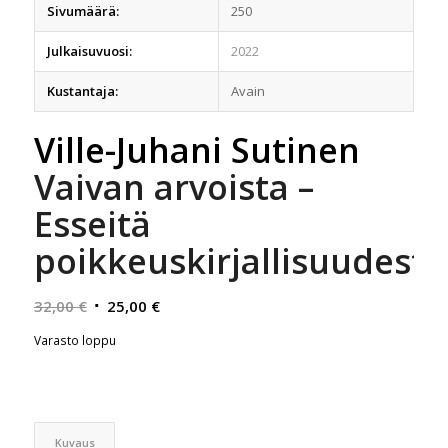
Sivumäärä:
250
Julkaisuvuosi:
2022
Kustantaja:
Avain
Ville-Juhani Sutinen
Vaivan arvoista –
Esseitä
poikkeuskirjallisuudesta
Alkuperäinen
Nykyinen
32,00
€
25,00
€
hinta
hinta
Varasto loppu
oli:
on:
32,00 €.
25,00 €.
Kuvaus