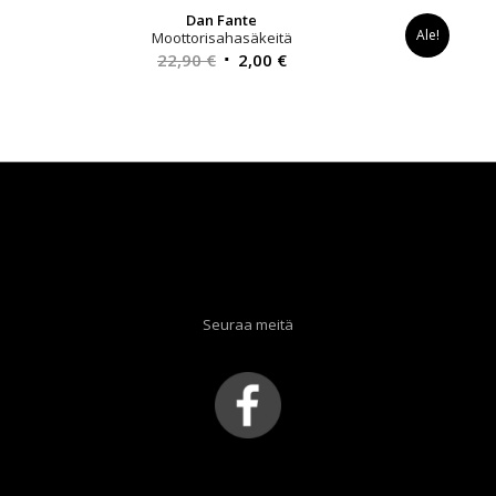
Dan Fante
Ale!
Moottorisahasäkeitä
Alkuperäinen
Nykyinen
22,90
€
2,00
€
hinta
hinta
oli:
on:
22,90 €.
2,00 €.
Seuraa meitä