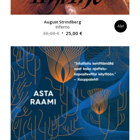
August Strindberg
Ale!
Inferno
Alkuperäinen
Nykyinen
30,00
€
25,00
€
hinta
hinta
oli:
on:
30,00 €.
25,00 €.