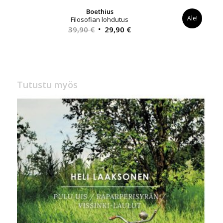
Boethius
Ale!
Filosofian lohdutus
Alkuperäinen
Nykyinen
39,90
€
29,90
€
hinta
hinta
oli:
on:
39,90 €.
29,90 €.
Tutustu myös