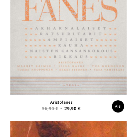
Aristofanes
Ale!
Alkuperäinen
Nykyinen
36,90
€
29,90
€
hinta
hinta
oli:
on:
36,90 €.
29,90 €.