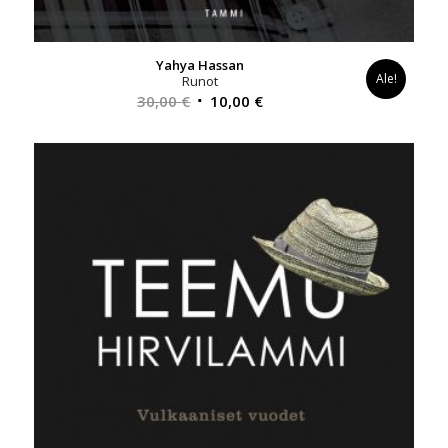
Yahya Hassan
Ale!
Runot
Alkuperäinen
Nykyinen
30,00
€
10,00
€
hinta
hinta
oli:
on:
30,00 €.
10,00 €.