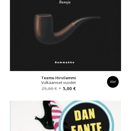
Teemu Hirvilammi
Ale!
Vulkaaniset vuodet
Alkuperäinen
Nykyinen
25,00
€
5,00
€
hinta
hinta
oli:
on:
25,00 €.
5,00 €.