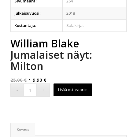
Sivumäärä:
264
Julkaisuvuosi:
2018
Kustantaja:
Salakirjat
William Blake
Jumalaiset näyt:
Milton
Alkuperäinen
Nykyinen
25,00
€
9,90
€
hinta
hinta
Lisää ostoskoriin
oli:
on:
25,00 €.
9,90 €.
Kuvaus