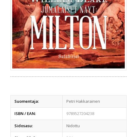
Suomentaja:
Petri Hakkarainen
ISBN / EAN:
9789527204238
Sidosasu:
Nidottu