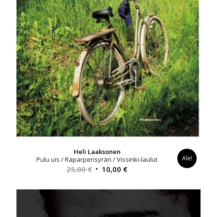
Heli Laaksonen
Ale!
Pulu uis / Raparperisyrän / Vissinki-laulut
Alkuperäinen
Nykyinen
25,00
€
10,00
€
hinta
hinta
oli:
on:
25,00 €.
10,00 €.