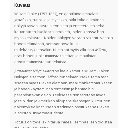
Kuvaus
William Blake (1757-1827), englantilainen maalari,
graafikko, runoilija ja mystikko, näki koko elämänsä
näkyjä taivaallisista olennoista ja entiteeteistä sekä
kauan sitten kuolleista ihmisistä, joiden kanssa hän
myös keskusteli. Näiden näkyjen varaan rakentuivat niin
hänen elämänsä, persoonansa kuin
taidekäsityksensäkin. Niistä sai myös alkunsa
Milton
,
eräs hänen juhlituimmista töistään ja maailman
arvostetuimmista runoelmista.
Jumalaiset Näyt: Milton
on laaja katsaus William Blaken
Näkyjen sisältöön.
Milton
-runoelman lisäksi tämä teos
sisältää myös Blaken elämään, maailmankatsomukseen
ja hänen käyttämiinsä termeihin ja hahmoihin
perehdyttävän osion. Teoksessa rinnastetaan myös
joitain idän ja Amerikan alkuperäiskansojen kulttuurien
näkemyksiä kristilliseen traditioon osoituksena Blaken
ajatusten universaaliudesta.
Totuus on todellakin tarua ihmeellisempää, sen todistaa