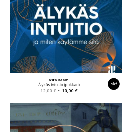
Asta Raami
Ale!
Älykäs intuitio (pokkari)
Alkuperäinen
Nykyinen
12,00
€
10,00
€
hinta
hinta
oli:
on:
12,00 €.
10,00 €.