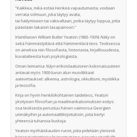
”Kaikkea, mikä estää Henkeä vapautumasta, voidaan
verrata solmuun, joka täytyy avata,
tai häilymiseen tai väkivaltaan, jonka täytyy loppua, jotta
päästään takaisin tasapainoon.”
Irlantilaisen William Butler Yeatsin (1865-1939)
Näky
on
sekä hämmästyttävä että hämmentävä teos. Teoksessa
on aineksia niin filosofiasta, historiasta, kirjallisuudesta,
kuvataiteesta kuin psykologiasta.
Oman leimansa
Näyn
erikoislaatuiseen kokonaisuuteen
antavat myös 1900-luvun alun muodikkaat
aatevirtaukset: alkemia, astrologia, okkultismi, mystiikka
ja teosofia.
Kirja on hyvin henkilökohtainen taideteos, Yeatsin
yksityisen filosofian ja maailmankatsomuksen esitys:
osa teoksesta perustuu hänen vaimonsa Georgien
uninäkyihin ja automaattikirjoituksiin, joita kertyi
yhteensä tuhansia liuskoja.
Yeatsin myöhäiskauden runot, joita pidetään yleisesti