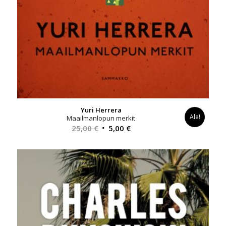
Yuri Herrera
Ale!
Maailmanlopun merkit
Alkuperäinen
Nykyinen
25,00
€
5,00
€
hinta
hinta
oli:
on:
25,00 €.
5,00 €.