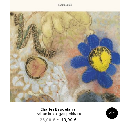
Charles Baudelaire
Ale!
Pahan kukat (jättipokkari)
Alkuperäinen
Nykyinen
25,00
€
19,90
€
hinta
hinta