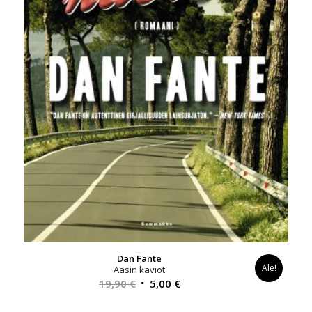
Dan Fante
Ale!
Aasin kaviot
Alkuperäinen
Nykyinen
19,90
€
5,00
€
hinta
hinta