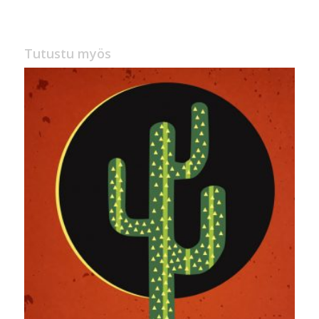
oli:
on:
25,00 €.
19,90 €.
Tutustu myös