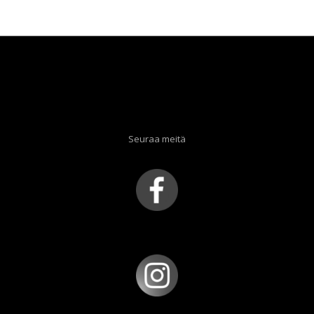
oli:
on:
19,90 €.
5,00 €.
Seuraa meitä