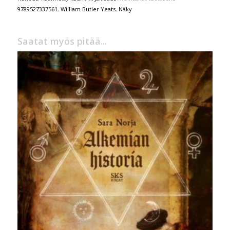
9789527337561
,
William Butler Yeats
,
Näky
Saatat myös pitää...