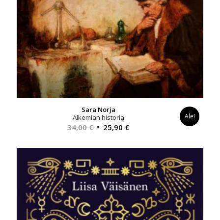
Sara Norja
Ale!
Alkemian historia
Alkuperäinen
Nykyinen
34,00
€
25,90
€
hinta
hinta
oli:
on:
34,00 €.
25,90 €.