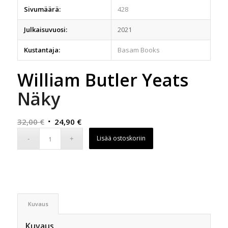
Sivumäärä:
428
Julkaisuvuosi:
2021
Kustantaja:
Basam Books
William Butler Yeats
Näky
Alkuperäinen
Nykyinen
32,00
€
24,90
€
hinta
hinta
Lisää ostoskoriin
oli:
on:
32,00 €.
24,90 €.
Kuvaus
Kuvaus