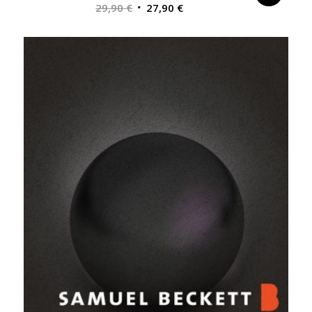
Alkuperäinen
Nykyinen
29,90
€
27,90
€
hinta
hinta
oli:
on:
29,90 €.
27,90 €.