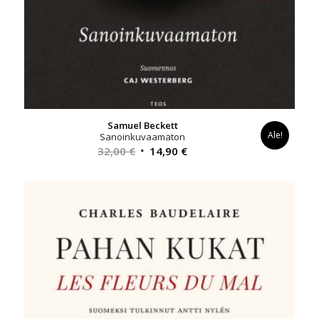
Samuel Beckett
Ale!
Sanoinkuvaamaton
Alkuperäinen
Nykyinen
32,00
€
14,90
€
hinta
hinta
oli:
on:
32,00 €.
14,90 €.