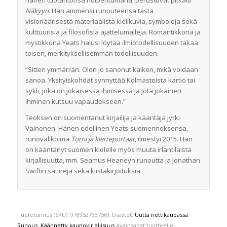
hänen tuotantonsa huipentumana, perustuvat pitkälti
Näkyyn
. Hän ammensi runouteensa tästä
visionäärisestä materiaalista kielikuvia, symboleja sekä
kulttuurisia ja filosofisia ajattelumalleja. Romantikkona ja
mystikkona Yeats halusi löytää ilmiötodellisuuden takaa
toisen, merkityksellisemmän todellisuuden.
”Sitten ymmärrän. Olen jo sanonut kaiken, mikä voidaan
sanoa. Yksityiskohdat synnyttää Kolmastoista kartio tai
sykli, joka on jokaisessa ihmisessä ja jota jokainen
ihminen kutsuu vapaudekseen.”
Teoksen on suomentanut kirjailija ja kääntäjä Jyrki
Vainonen. Hänen edellinen Yeats-suomennoksensa,
runovalikoima
Torni ja kierreportaat
, ilmestyi 2015. Hän
on kääntänyt suomen kielelle myös muuta irlantilaista
kirjallisuutta, mm. Seamus Heaneyn runoutta ja Jonathan
Swiftin satiireja sekä kiistakirjoituksia.
Tuotetunnus (SKU):
9789527337561
Osastot:
Uutta nettikaupassa
,
Runous
,
Käännetty kaunokirjallisuus
Avainsanat tuotteelle