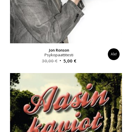
Jon Ronson
Ale!
Psykopaattitesti
Alkuperäinen
Nykyinen
30,00
€
5,00
€
hinta
hinta
oli:
on:
30,00 €.
5,00 €.