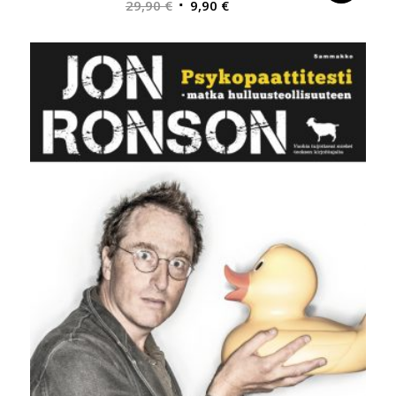
Alkuperäinen
Nykyinen
29,90
€
9,90
€
hinta
hinta
oli:
on:
29,90 €.
9,90 €.