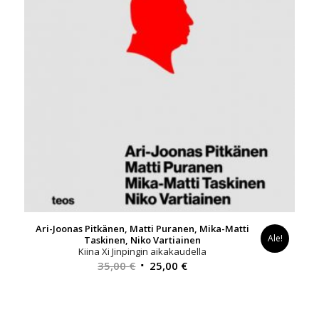
Ari-Joonas Pitkänen, Matti Puranen, Mika-Matti
Ale!
Taskinen, Niko Vartiainen
Kiina Xi Jinpingin aikakaudella
Alkuperäinen
Nykyinen
35,00
€
25,00
€
hinta
hinta
oli:
on:
35,00 €.
25,00 €.