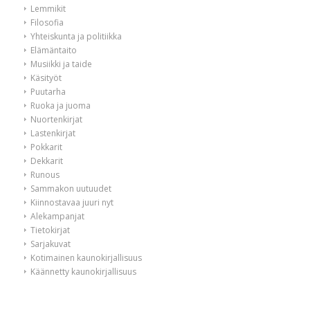
Lemmikit
Filosofia
Yhteiskunta ja politiikka
Elämäntaito
Musiikki ja taide
Käsityöt
Puutarha
Ruoka ja juoma
Nuortenkirjat
Lastenkirjat
Pokkarit
Dekkarit
Runous
Sammakon uutuudet
Kiinnostavaa juuri nyt
Alekampanjat
Tietokirjat
Sarjakuvat
Kotimainen kaunokirjallisuus
Käännetty kaunokirjallisuus