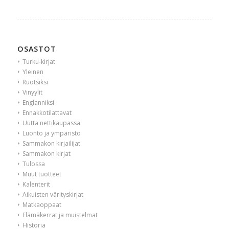
OSASTOT
Turku-kirjat
Yleinen
Ruotsiksi
Vinyylit
Englanniksi
Ennakkotilattavat
Uutta nettikaupassa
Luonto ja ympäristö
Sammakon kirjailijat
Sammakon kirjat
Tulossa
Muut tuotteet
Kalenterit
Aikuisten värityskirjat
Matkaoppaat
Elämäkerrat ja muistelmat
Historia