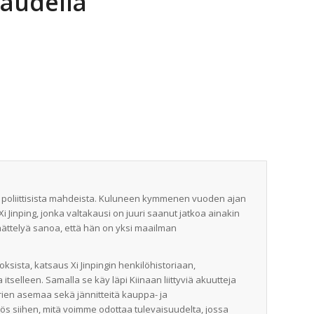
kaudella
ja poliittisista mahdeista. Kuluneen kymmenen vuoden ajan
Jinping, jonka valtakausi on juuri saanut jatkoa ainakin
hättelyä sanoa, että hän on yksi maailman
sista, katsaus Xi Jinpingin henkilöhistoriaan,
itselleen. Samalla se käy läpi Kiinaan liittyviä akuutteja
rien asemaa sekä jännitteitä kauppa- ja
yös siihen, mitä voimme odottaa tulevaisuudelta, jossa