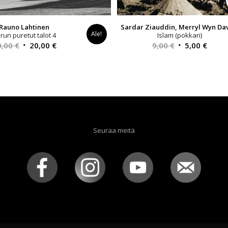
Rauno Lahtinen
Sardar Ziauddin, Merryl Wyn Da
Ale!
run puretut talot 4
Islam (pokkari)
Alkuperäinen
Nykyinen
Alkuperäinen
Nykyi
0,00
€
20,00
€
9,00
€
5,00
€
hinta
hinta
hinta
hinta
oli:
on:
oli:
on:
40,00 €.
20,00 €.
9,00 €.
5,00 €
Seuraa meitä