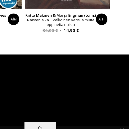
vies
Riitta Mäkinen & Marja Engman (toim.)
Ale!
Ale!
Naisten aika − Valkoinen varis ja muita
oppineita naisia
nen
Alkuperäinen
Nykyinen
36,00
€
14,90
€
hinta
hinta
oli:
on:
.
36,00 €.
14,90 €.
Ok