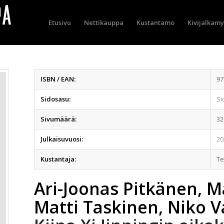
Etusivu
Nettikauppa
Kustantamo
Kivijalkam
ISBN / EAN:
97
Sidosasu:
Si
Sivumäärä:
32
Julkaisuvuosi:
20
Kustantaja:
T
Ari-Joonas Pitkänen, M
Matti Taskinen, Niko V