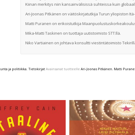
Kiinan merkitys niin kansainvälisissä suhteissa kuin globaa
Ari-Joonas Pitkänen on väitöskirjatutkija Turun yliopiston I
Matti Puranen on erikoistutkija Maanpuolustuskorkeakoulu
Mika-Matti Taskinen on tuottaja uutistoimisto STT:llä.
Niko Vartiainen on johtava konsultti viestintätoimisto Tekirill
unta ja politiikka
,
Tietokirjat
Avainsanat tuotteelle
Ari-Joonas Pitkänen
,
Matti Puran