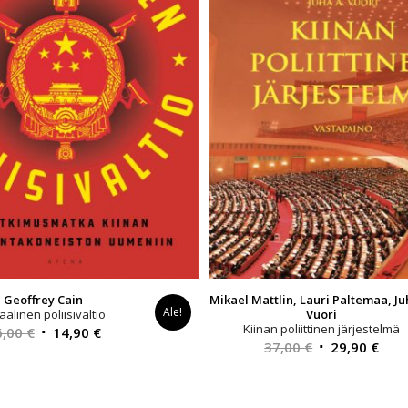
Geoffrey Cain
Mikael Mattlin, Lauri Paltemaa, Ju
Ale!
aalinen poliisivaltio
Vuori
Kiinan poliittinen järjestelmä
Alkuperäinen
Nykyinen
6,00
€
14,90
€
Alkuperäinen
Nyk
37,00
€
29,90
€
hinta
hinta
hinta
hint
oli:
on:
oli:
on:
36,00 €.
14,90 €.