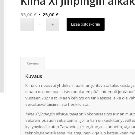
Kiina Xi Jinpingin aika
Alkuperäinen
Nykyinen
35,00
€
25,00
€
hinta
hinta
Lisää ostoskoriin
oli:
on:
35,00 €.
25,00 €.
Kuvaus
Kuvaus
Kiina on noussut yhdeksi maailman johtavista talouksista 
maata on kommunistisen puolueen pääsihteerinä johtanut Xi 
vuoteen 2027 asti. Maan kehitys on Xin käsissä, eikä ole vä
vaikutusvaltaisimmista henkilöistä.
Kiina Xi Jinpingin aikakaudella
on kokonaisesitys Kiinan muutok
valtaannousuun sekä toimiin, joilla hän on keskittänyt valtaa 
kysymyksiä, kuten Taiwanin ja Hongkongin tilannetta, uiguu
teknologiapolitiikassa. Yleistajuinen kirja luo katsauksen m