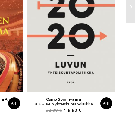
ha A.
Osmo Soininvaara
Ale!
Ale!
2020-luvun yhteiskuntapolitiikka
Alkuperäinen
Nykyinen
32,00
€
9,90
€
yinen
hinta
hinta
a
oli:
on:
32,00 €.
9,90 €.