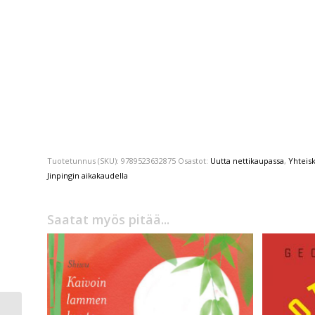
Tuotetunnus (SKU):
9789523632875
Osastot:
Uutta nettikaupassa
,
Yhteisk
Jinpingin aikakaudella
Saatat myös pitää...
Paul B. Preciado