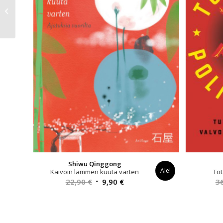
Testonisti.
Farmakopornografisia
tunnustuksia
Shiwu Qinggong
Ale!
Kaivoin lammen kuuta varten
Tot
Alkuperäinen
Nykyinen
22,90
€
9,90
€
3
hinta
hinta
oli:
on:
22,90 €.
9,90 €.