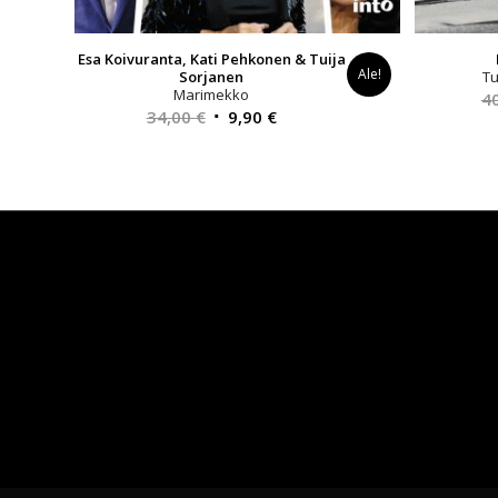
Esa Koivuranta, Kati Pehkonen & Tuija
Ale!
Sorjanen
Tu
Marimekko
4
Alkuperäinen
Nykyinen
34,00
€
9,90
€
hinta
hinta
oli:
on:
34,00 €.
9,90 €.