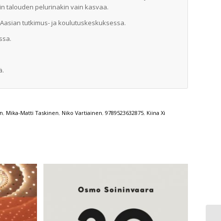
lin talouden pelurinakin vain kasvaa.
tä-Aasian tutkimus- ja koulutuskeskuksessa.
ssa.
ä.
en
,
Mika-Matti Taskinen
,
Niko Vartiainen
,
9789523632875
,
Kiina Xi