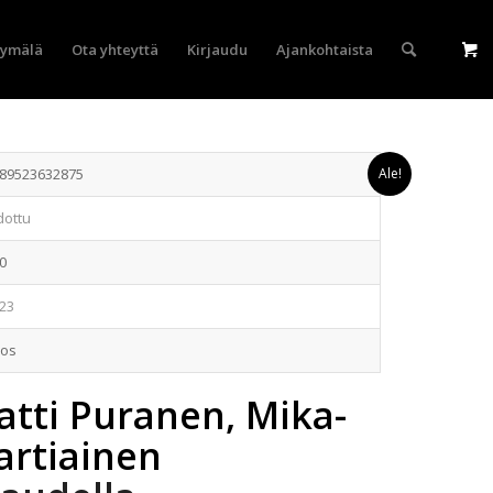
yymälä
Ota yhteyttä
Kirjaudu
Ajankohtaista
89523632875
Ale!
dottu
0
23
eos
atti Puranen, Mika-
artiainen