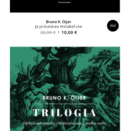
Bruno K. Öijer
Ale!
Ja yö kuiskasi Annabel Lee
Alkuperäinen
Nykyinen
20,00
€
10,00
€
hinta
hinta
oli:
on:
20,00 €.
10,00 €.