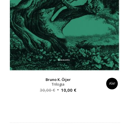
Bruno K. Öijer
Ale!
Trilogia
Alkuperäinen
Nykyinen
30,00
€
10,00
€
hinta
hinta
oli:
on:
30,00 €.
10,00 €.