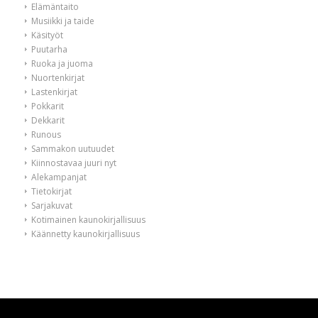
Elämäntaito
Musiikki ja taide
Käsityöt
Puutarha
Ruoka ja juoma
Nuortenkirjat
Lastenkirjat
Pokkarit
Dekkarit
Runous
Sammakon uutuudet
Kiinnostavaa juuri nyt
Alekampanjat
Tietokirjat
Sarjakuvat
Kotimainen kaunokirjallisuus
Käännetty kaunokirjallisuus