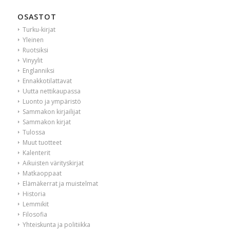
OSASTOT
Turku-kirjat
Yleinen
Ruotsiksi
Vinyylit
Englanniksi
Ennakkotilattavat
Uutta nettikaupassa
Luonto ja ympäristö
Sammakon kirjailijat
Sammakon kirjat
Tulossa
Muut tuotteet
Kalenterit
Aikuisten värityskirjat
Matkaoppaat
Elämäkerrat ja muistelmat
Historia
Lemmikit
Filosofia
Yhteiskunta ja politiikka