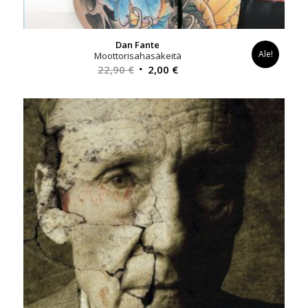
Dan Fante
Ale!
Moottorisahasäkeitä
Alkuperäinen
Nykyinen
22,90
€
2,00
€
hinta
hinta
oli:
on:
22,90 €.
2,00 €.