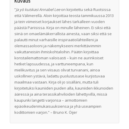
Kuvaus
”
Ja yö kuiskasi Annabel Lee
on kirjoitettu sekä Ruotsissa
että Välimerellä. Aloin kirjoittaa teosta tammikuussa 2013
ja tein viimeiset korjaukset lähes tarkalleen vuoden
päästä Pariisissa. Kirja on minulle läheinen. Ei siksi että
siinä on omaelämäkerrallista ainesta, vaan siksi että se
palautti minut varhaisille inspiraatiolähteilleni ja
olemassaolooni ja näkemykseeni merkittävimmin
vaikuttaneisiin ihmiskohtaloihin. Päätin kirjoittaa
konstailemattoman valoisasti – kuin ne aurinkoiset
hetket lapsuudessa, ja varttuneempana, kun
mielikuvitus ja sen viisaus olivat turvanani, ainoa
uskollinen ystävä, ladattu puolustusase kurjistuvaa
maailmaa vastaan. Kirja oli jo sisälläni, mutta tuli
kirjoitetuksi kauniiden puiden alla, kauniiden ikkunoiden
ääressä ja aina terassikahviloiden lähettyvillä, missä
kaupunki langetti varjonsa – armottomien
epäoikeudenmukaisuuksiensa ja yhä useampien
kodittomien varjon.” – Bruno K. Öijer