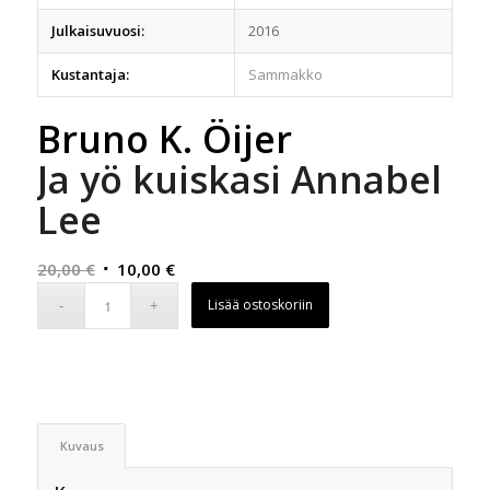
Julkaisuvuosi:
2016
Kustantaja:
Sammakko
Bruno K. Öijer
Ja yö kuiskasi Annabel
Lee
Alkuperäinen
Nykyinen
20,00
€
10,00
€
hinta
hinta
Lisää ostoskoriin
oli:
on:
20,00 €.
10,00 €.
Kuvaus