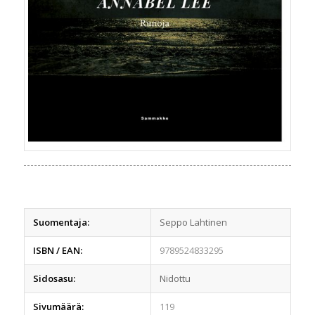
Suomentaja:
Seppo Lahtinen
ISBN / EAN:
9789524833295
Sidosasu:
Nidottu
Sivumäärä:
119