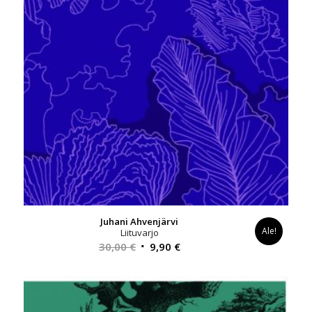
Juhani Ahvenjärvi
Ale!
Liituvarjo
Alkuperäinen
Nykyinen
30,00
€
9,90
€
hinta
hinta
oli:
on:
30,00 €.
9,90 €.