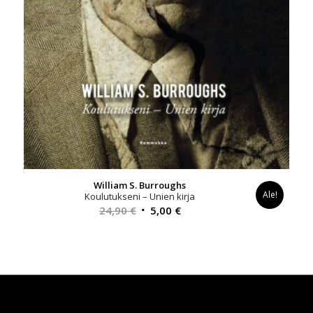
William S. Burroughs
Ale!
Koulutukseni – Unien kirja
Alkuperäinen
Nykyinen
24,90
€
5,00
€
hinta
hinta
oli:
on:
24,90 €.
5,00 €.