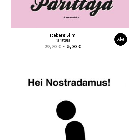
Iceberg Slim
Ale!
Parittaja
Alkuperäinen
Nykyinen
29,90
€
5,00
€
hinta
hinta
oli:
on:
29,90 €.
5,00 €.