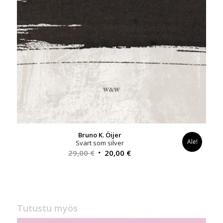
Bruno K. Öijer
Ale!
Svart som silver
Alkuperäinen
Nykyinen
29,00
€
20,00
€
hinta
hinta
oli:
on:
29,00 €.
20,00 €.
Tutustu myös