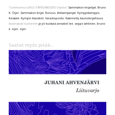
Tuotetunnus (SKU):
9789524833295
Osastot:
Sammakon kirjailijat
,
Bruno
K. Öijer
,
Sammakon kirjat
,
Runous
,
Alekampanjat
,
Kymppikamppis
,
Kesäale
,
Kympin klassikot
,
Varastopoisto
,
Käännetty kaunokirjallisuus
Avainsanat tuotteelle
ja yö kuiskasi annabel lee
,
seppo lahtinen
,
bruno
k. öijer
,
öijer
Saatat myös pitää...