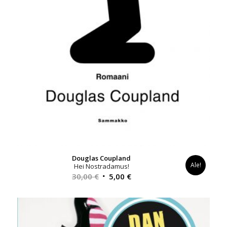
Douglas Coupland
Ale!
Hei Nostradamus!
Alkuperäinen
Nykyinen
30,00
€
5,00
€
hinta
hinta
oli:
on:
30,00 €.
5,00 €.