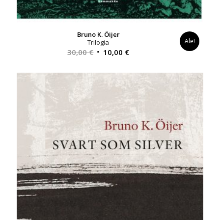
Bruno K. Öijer
Ale!
Trilogia
Alkuperäinen
Nykyinen
30,00
€
10,00
€
hinta
hinta
oli:
on:
30,00 €.
10,00 €.