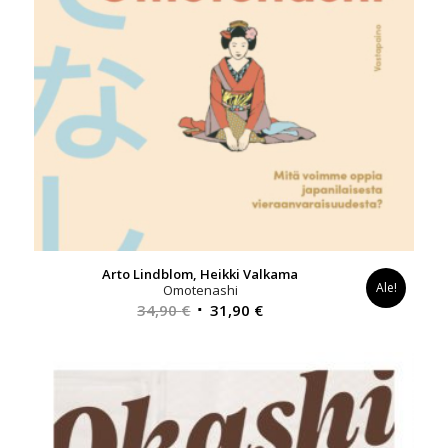
Arto Lindblom, Heikki Valkama
Ale!
Omotenashi
Alkuperäinen
Nykyinen
34,90
€
31,90
€
hinta
hinta
oli:
on:
34,90 €.
31,90 €.