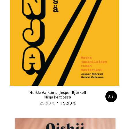
Heikki Valkama, Jesper Björkell
Ale!
Ninja keittiössä
Alkuperäinen
Nykyinen
29,90
€
19,90
€
hinta
hinta
oli:
on:
29,90 €.
19,90 €.