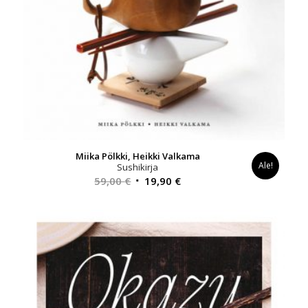
Miika Pölkki, Heikki Valkama
Ale!
Sushikirja
Alkuperäinen
Nykyinen
59,00
€
19,90
€
hinta
hinta
oli:
on:
59,00 €.
19,90 €.