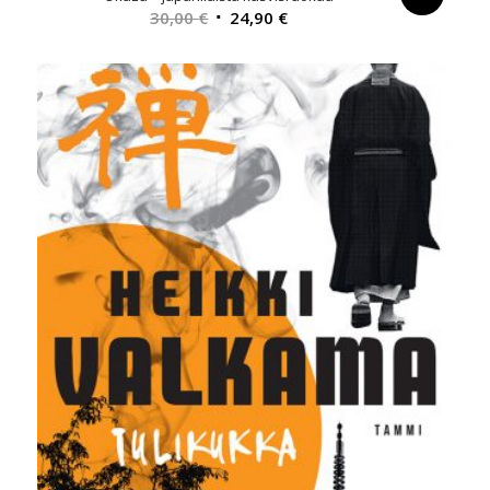
Alkuperäinen
Nykyinen
30,00
€
24,90
€
hinta
hinta
oli:
on:
30,00 €.
24,90 €.