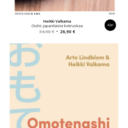
Heikki Valkama
Ale!
Oishii: japanilaista kotiruokaa
Alkuperäinen
Nykyinen
34,90
€
26,90
€
hinta
hinta
oli:
on:
34,90 €.
26,90 €.