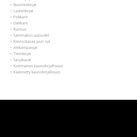
Nuortenkirjat
Lastenkirjat
Pokkarit
Dekkarit
Runous
Sammakon uutuudet
Kiinnostavaa juuri nyt
Alekampanjat
Tietokirjat
Sarjakuvat
Kotimainen kaunokirjallisuus
Käännetty kaunokirjallisuus