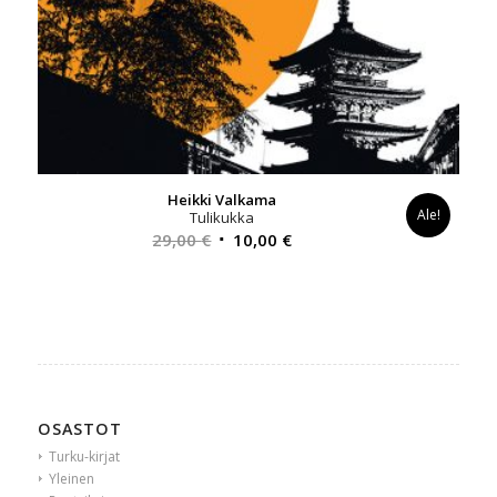
Heikki Valkama
Ale!
Tulikukka
Alkuperäinen
Nykyinen
29,00
€
10,00
€
hinta
hinta
oli:
on:
29,00 €.
10,00 €.
OSASTOT
Turku-kirjat
Yleinen