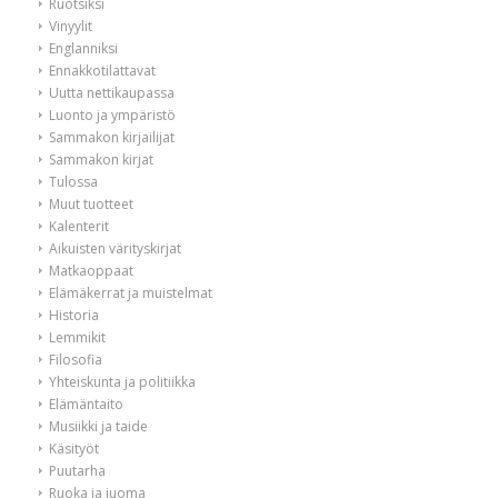
Ruotsiksi
Vinyylit
Englanniksi
Ennakkotilattavat
Uutta nettikaupassa
Luonto ja ympäristö
Sammakon kirjailijat
Sammakon kirjat
Tulossa
Muut tuotteet
Kalenterit
Aikuisten värityskirjat
Matkaoppaat
Elämäkerrat ja muistelmat
Historia
Lemmikit
Filosofia
Yhteiskunta ja politiikka
Elämäntaito
Musiikki ja taide
Käsityöt
Puutarha
Ruoka ja juoma