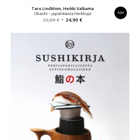
Taru Lindblom, Heikki Valkama
Ale!
Okashi – japanilaisia herkkuja
Alkuperäinen
Nykyinen
32,00
€
24,90
€
hinta
hinta
oli:
on:
32,00 €.
24,90 €.