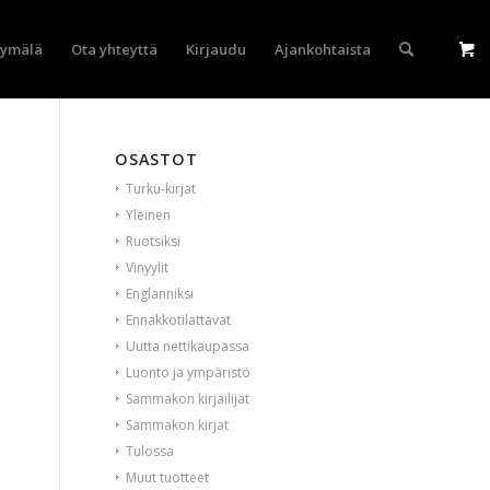
yymälä
Ota yhteyttä
Kirjaudu
Ajankohtaista
OSASTOT
Turku-kirjat
Yleinen
Ruotsiksi
Vinyylit
Englanniksi
Ennakkotilattavat
Uutta nettikaupassa
Luonto ja ympäristö
Sammakon kirjailijat
Sammakon kirjat
Tulossa
Muut tuotteet