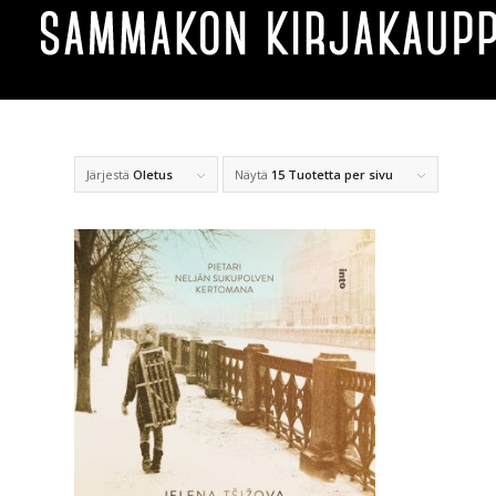
Järjestä
Oletus
Näytä
15 Tuotetta per sivu