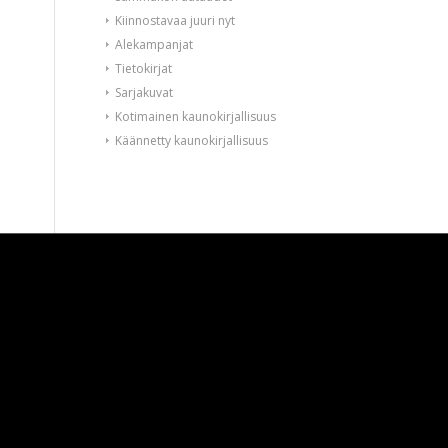
Kiinnostavaa juuri nyt
Alekampanjat
Tietokirjat
Sarjakuvat
Kotimainen kaunokirjallisuus
Käännetty kaunokirjallisuus