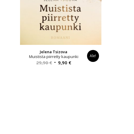
Jelena Tsizova
Ale!
Muistista piirretty kaupunki
Alkuperäinen
Nykyinen
29,90
€
9,90
€
hinta
hinta
oli:
on:
29,90 €.
9,90 €.