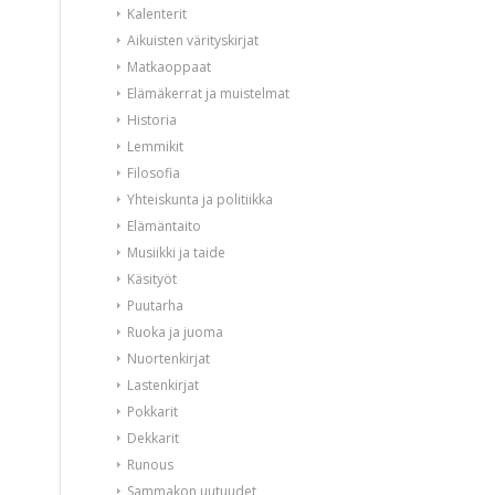
Kalenterit
Aikuisten värityskirjat
Matkaoppaat
Elämäkerrat ja muistelmat
Historia
Lemmikit
Filosofia
Yhteiskunta ja politiikka
Elämäntaito
Musiikki ja taide
Käsityöt
Puutarha
Ruoka ja juoma
Nuortenkirjat
Lastenkirjat
Pokkarit
Dekkarit
Runous
Sammakon uutuudet