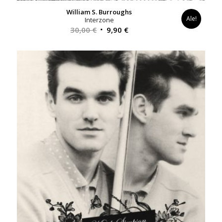
William S. Burroughs
Ale!
Interzone
Alkuperäinen
Nykyinen
30,00
€
9,90
€
hinta
hinta
oli:
on:
30,00 €.
9,90 €.