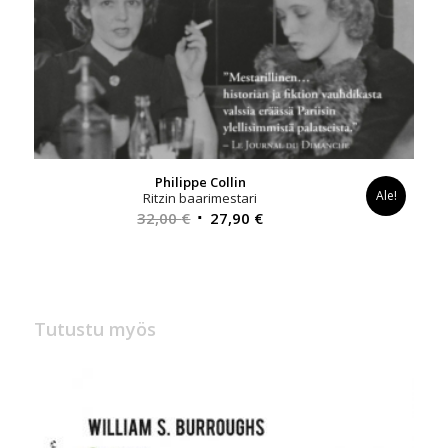
Philippe Collin
Ale!
Ritzin baarimestari
Alkuperäinen
Nykyinen
32,00
€
27,90
€
hinta
hinta
oli:
on:
32,00 €.
27,90 €.
Tutustu myös