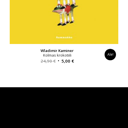
Wladimir Kaminer
Ale!
Kolmas krokotiili
Alkuperäinen
Nykyinen
24,90
€
5,00
€
hinta
hinta
oli:
on:
24,90 €.
5,00 €.