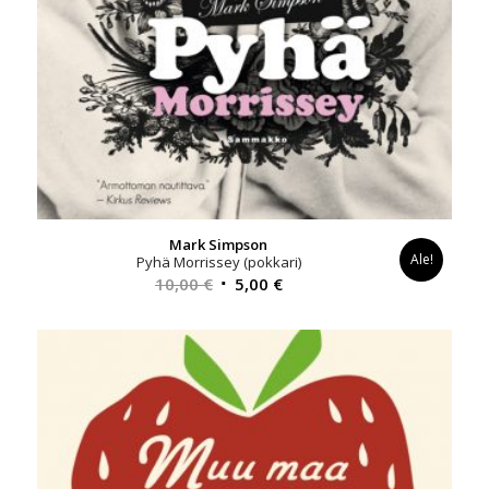
Mark Simpson
Ale!
Pyhä Morrissey (pokkari)
Alkuperäinen
Nykyinen
10,00
€
5,00
€
hinta
hinta
oli:
on:
10,00 €.
5,00 €.