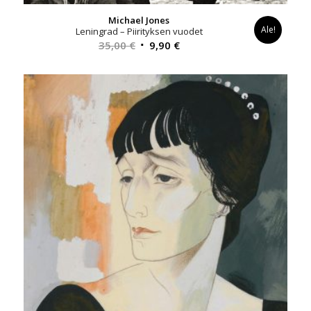
Michael Jones
Ale!
Leningrad – Piirityksen vuodet
Alkuperäinen
Nykyinen
35,00
€
9,90
€
hinta
hinta
oli:
on:
35,00 €.
9,90 €.