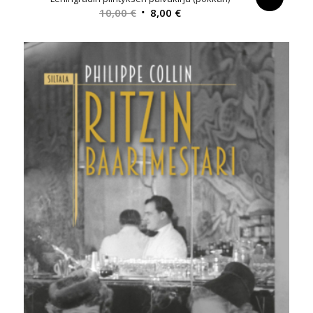
Alkuperäinen
Nykyinen
10,00
€
8,00
€
hinta
hinta
oli:
on:
10,00 €.
8,00 €.