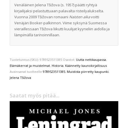
Venäläinen Jelena Tšižova (s. 1957) päätti ryhtyä
kirjailijaksi pelastuttuaan palavalta risteilyalukselta.
Vuonna 2009 Tšižovan romaani
Naisten aika
voitti
Venäjän Booker-palkinnon. Viime syksynä Suomessa
vieraillessaan Tšižova liikutti kuulijat kyyneliin aidolla ja
lämpimällä tarinoinnillaan.
Tuotetunnus (SKU):
9789523511385
Osastot:
Uutta nettikaupassa
,
Elämäkerrat ja muistelmat
,
Historia
,
Käännetty kaunokirjallisuus
Avainsanat tuotteelle
9789523511385
,
Muistista piirretty kaupunki
,
Jelena Tšižova
Saatat myös pitää...