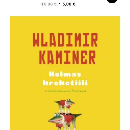
Alkuperäinen
Nykyinen
10,00
€
5,00
€
hinta
hinta
oli:
on:
10,00 €.
5,00 €.