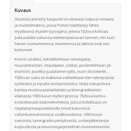
Kuvaus
Muistista piirretty kaupunki
on eloisasti soljuva romaani
ja muistelmateos, jossa Pietari näyttäytyy lähes
myyttisenä muistin tyyssijana. Jelena Tšižova kokoaa
pala palalta sukunsa mieleenpainuvan tarinan, niin kuin
hänen isomummonsa, mummonsa ja äitinsä ovat sen
kertoneet.
Kreivin sisäkkö, tekstiilitehtaan omistajatar,
muurarimestari, ompelijatar, sotilas, posliinitehtaan yli-
insinööri, puoliksi juutalainen tyttö, nuori dissidentti…
Tšižovan suku on kulkenut vaiheikkaan tien talonpojista
työläisiksi ja lopulta sivistyneistöksi. Neljä sukupolvea
kantaa muistoa pietarilaisten ja leningradilaisten
elämästä 1900-luvun myllerryksissä. Tšižova kertoo
koskettavasti käännekohdista, joissa todellisuus on
näyttänyt kaupunkilaisille toiset kasvonsa:
vallankumouksesta ja sisällissodasta, 1930-luvun
vainoista, Leningradin piirityksestä, sodanjälkeisestä
kurjuudesta ja neuvostojärjestelmän murenemisesta.