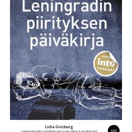
Lidia Ginzburg
Ale!
Leningradin piirityksen päiväkirja (pokkari)