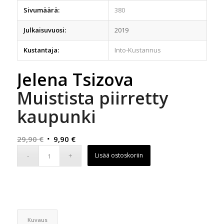
Sivumäärä:
380
Julkaisuvuosi:
2019
Kustantaja:
Into-Kustannus
Jelena Tsizova
Muistista piirretty
kaupunki
Alkuperäinen
Nykyinen
29,90
€
9,90
€
hinta
hinta
Lisää ostoskoriin
oli:
on:
29,90 €.
9,90 €.
Kuvaus