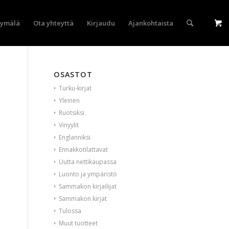
yymälä
Ota yhteyttä
Kirjaudu
Ajankohtaista
OSASTOT
Turku-kirjat
Yleinen
Ruotsiksi
Vinyylit
Englanniksi
Ennakkotilattavat
Uutta nettikaupassa
Luonto ja ympäristö
Sammakon kirjailijat
Sammakon kirjat
Tulossa
Muut tuotteet