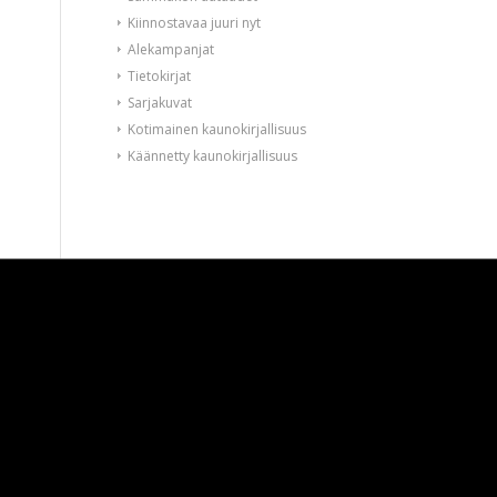
Kiinnostavaa juuri nyt
Alekampanjat
Tietokirjat
Sarjakuvat
Kotimainen kaunokirjallisuus
Käännetty kaunokirjallisuus