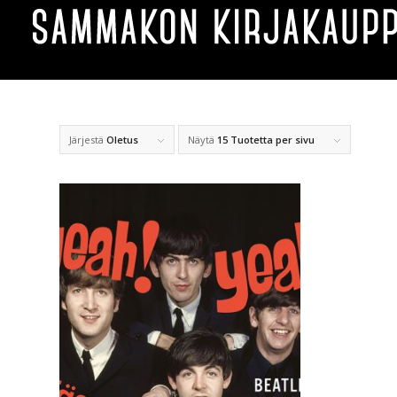
Järjestä
Oletus
Näytä
15 Tuotetta per sivu