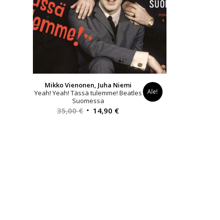
Mikko Vienonen, Juha Niemi
Ale!
Yeah! Yeah! Tässä tulemme! Beatles
Suomessa
Alkuperäinen
Nykyinen
35,00
€
14,90
€
hinta
hinta
oli:
on:
35,00 €.
14,90 €.