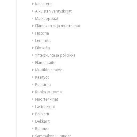
Kalenterit
Aikuisten värityskirjat
Matkaoppaat
Elämäkerrat ja muistelmat
Historia
Lemmikit
Filosofia
Yhteiskunta ja politiikka
Elämäntaito
Musiikki ja taide
Käsityöt
Puutarha
Ruoka ja juoma
Nuortenkirjat
Lastenkirjat
Pokkarit
Dekkarit
Runous
Sammakon uutuudet