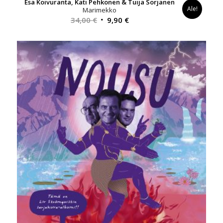
Esa Koivuranta, Kati Pehkonen & Tuija Sorjanen
Ale!
Marimekko
Alkuperäinen
Nykyinen
34,00
€
9,90
€
hinta
hinta
oli:
on:
34,00 €.
9,90 €.