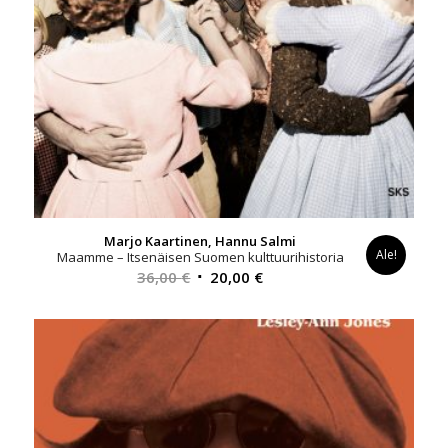
Marjo Kaartinen, Hannu Salmi
Ale!
Maamme – Itsenäisen Suomen kulttuurihistoria
Alkuperäinen
Nykyinen
36,00
€
20,00
€
hinta
hinta
oli:
on:
36,00 €.
20,00 €.