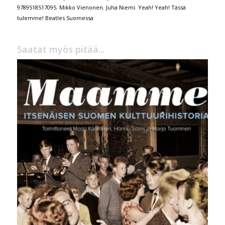
9789518517095
,
Mikko Vienonen
,
Juha Niemi
,
Yeah! Yeah! Tässä
tulemme! Beatles Suomessa
Saatat myös pitää...