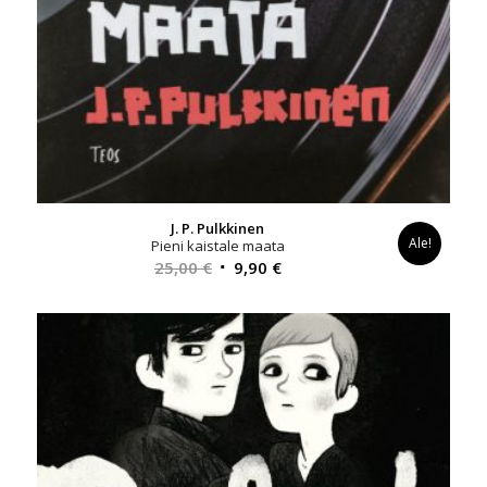
J. P. Pulkkinen
Ale!
Pieni kaistale maata
Alkuperäinen
Nykyinen
25,00
€
9,90
€
hinta
hinta
oli:
on:
25,00 €.
9,90 €.