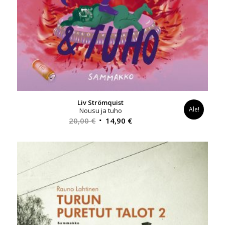
Liv Strömquist
Ale!
Nousu ja tuho
Alkuperäinen
Nykyinen
20,00
€
14,90
€
hinta
hinta
oli:
on:
20,00 €.
14,90 €.