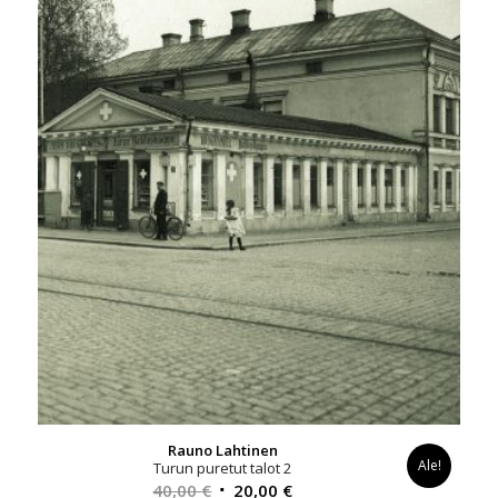
Rauno Lahtinen
Ale!
Turun puretut talot 2
Alkuperäinen
Nykyinen
40,00
€
20,00
€