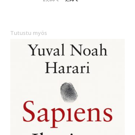
hinta
hinta
oli:
on:
25,00 €.
9,90 €.
Tutustu myös