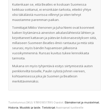
Kuitenkaan se, että Beatles ei koskaan Suomessa
keikkaa soittanut, ei ensinkään tarkoita, etteikö yhtye
olisi täkäläistä nuorisoa villinnyt ja siten tehnyt
maastamme paremman paikan.
Toimittajat Mikko Vienonen ja Juha Niemi ovat koonneet
kaiken löytämänsä aineiston aikalaislähteistä lähtien ja
kirjoittaneet kattavan ja pätevän kokonaisesityksen siitä,
millaiseen Suomeen Beatles-ilmiö rantautui ja mitä siitä
seurasi, myös bändin hajoamisen jälkeisinä
vuosikymmeninä. Runsas kuvitus tukee lennokkaita
tarinoita.
Mukana on myös tyhjentävä esitys siirtymisestä auton
penkkiriviltä toiselle, Paulin sylistä Johnin viereen,
kohtaamisessa joka jäi Suomen ja Beatlesin
merkittävimmäksi.
Tuotetunnus (SKU):
9789518517095
Osastot:
Elämäkerrat ja muistelmat
,
Historia
,
Musiikki ja taide
,
Tietokirjat
Avainsanat tuotteelle