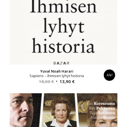
Yuval Noah Harari
Ale!
Sapiens – Ihmisen lyhyt historia
Alkuperäinen
Nykyinen
18,00
€
13,90
€
hinta
hinta
oli:
on:
18,00 €.
13,90 €.