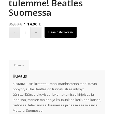
tulemme! Beatles
Suomessa
Alkuperäinen
Nykyinen
35,00
€
14,90
€
hinta
hinta
Lisää ostoskoriin
oli:
on:
35,00 €.
14,90 €.
Kuvaus
Kuvaus
Kiistatta – siis kiistatta – maailmanhistorian merkittävin
popyhtye The Beatles on tunnetusti esiintynyt
äänitteillään, elokuvissa, lukemattomissa kirjoissa ja
lehdissä, monien maiden ja kaupunkien keikkapaikoissa,
radiossa, televisiossa, haaveissa ja ties missä muualla.
Mutta ei Suomessa,