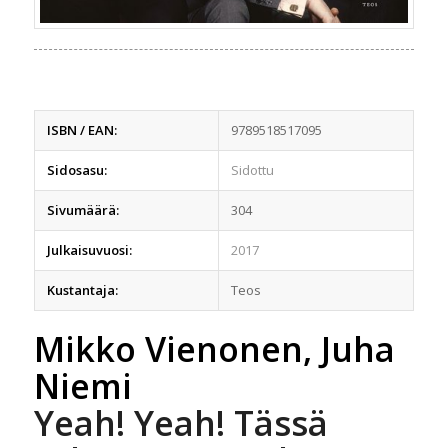
ISBN / EAN:
9789518517095
Sidosasu:
Sidottu
Sivumäärä:
304
Julkaisuvuosi:
2017
Kustantaja:
Teos
Mikko Vienonen, Juha
Niemi
Yeah! Yeah! Tässä