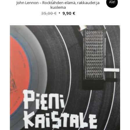
Ale!
John Lennon – Rocktähden elämä, rakkaudet ja
kuolema
Alkuperäinen
Nykyinen
35,00
€
9,90
€
hinta
hinta
oli:
on:
35,00 €.
9,90 €.