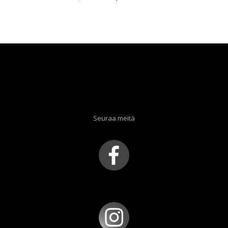
hinta
hinta
oli:
on:
40,00 €.
20,00 €.
Seuraa meitä