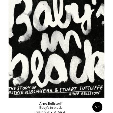
Arne Bellstorf
Ale!
Baby’s in black
Alkuperäinen
Nykyinen
25,00
€
9,90
€