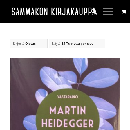
Järjestä
Oletus
Näytä
15 Tuotetta per sivu