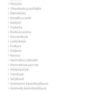
Filosofia
Yhteiskunta ja politiikka
Elämäntaito
Musiikki ja taide
Käsityöt
Puutarha
Ruoka ja juoma
Nuortenkirjat
Lastenkirjat
Pokkarit
Dekkarit
Runous
Sammakon uutuudet
Kiinnostavaa juuri nyt
Alekampanjat
Tietokirjat
Sarjakuvat
Kotimainen kaunokirjallisuus
Käännetty kaunokirjallisuus