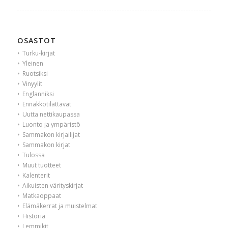
OSASTOT
Turku-kirjat
Yleinen
Ruotsiksi
Vinyylit
Englanniksi
Ennakkotilattavat
Uutta nettikaupassa
Luonto ja ympäristö
Sammakon kirjailijat
Sammakon kirjat
Tulossa
Muut tuotteet
Kalenterit
Aikuisten värityskirjat
Matkaoppaat
Elämäkerrat ja muistelmat
Historia
Lemmikit