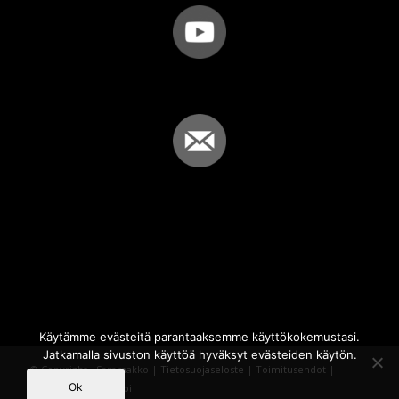
Käytämme evästeitä parantaaksemme käyttökokemustasi.
Jatkamalla sivuston käyttöä hyväksyt evästeiden käytön.
© Copyright - Sammakko |
Tietosuojaseloste
|
Toimitusehdot
|
Ok
Powered by
iQWebbi