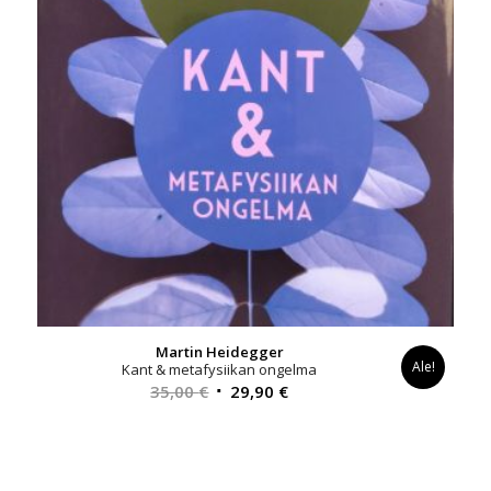
Martin Heidegger
Ale!
Kant & metafysiikan ongelma
Alkuperäinen
Nykyinen
35,00
€
29,90
€
hinta
hinta
oli:
on:
35,00 €.
29,90 €.