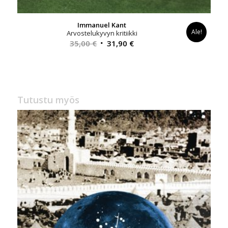
Immanuel Kant
Ale!
Arvostelukyvyn kritiikki
Alkuperäinen
Nykyinen
35,00
€
31,90
€
hinta
hinta
oli:
on:
35,00 €.
31,90 €.
Tutustu myös