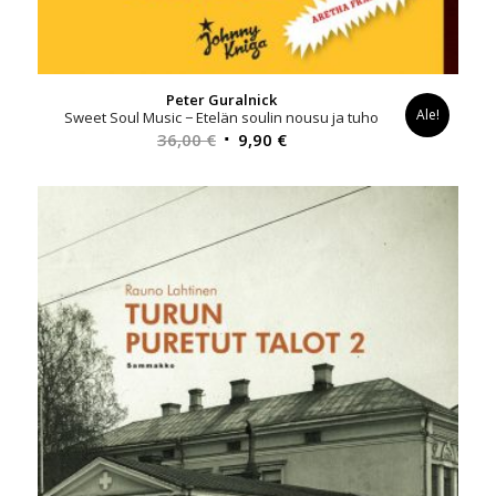
Peter Guralnick
Ale!
Sweet Soul Music − Etelän soulin nousu ja tuho
Alkuperäinen
Nykyinen
36,00
€
9,90
€
hinta
hinta
oli:
on:
36,00 €.
9,90 €.