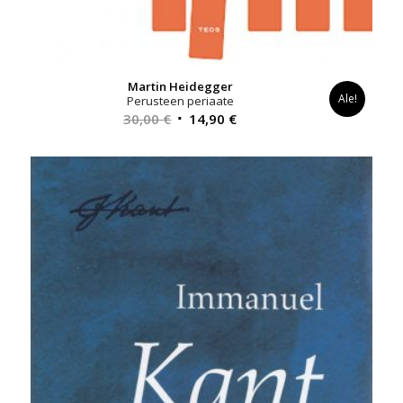
Martin Heidegger
Ale!
Perusteen periaate
Alkuperäinen
Nykyinen
30,00
€
14,90
€
hinta
hinta
oli:
on:
30,00 €.
14,90 €.