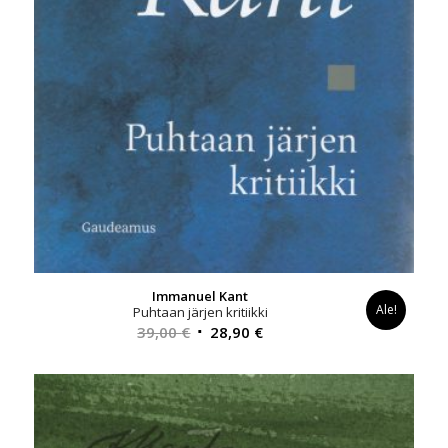
Immanuel Kant
Ale!
Puhtaan järjen kritiikki
Alkuperäinen
Nykyinen
39,00
€
28,90
€
hinta
hinta
oli:
on:
39,00 €.
28,90 €.