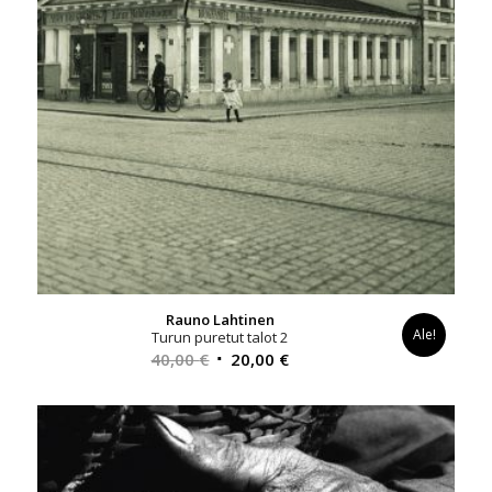
Rauno Lahtinen
Ale!
Turun puretut talot 2
Alkuperäinen
Nykyinen
40,00
€
20,00
€
hinta
hinta
oli:
on:
40,00 €.
20,00 €.