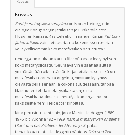
Kuvaus
Kuvaus
Kant ja metafysiikan ongelma
on Martin Heideggerin
dialogia Königsbergin jättiläisen ja uuskantilaisten
filosofien kanssa. Käsitteleekö Immanuel Kantin
Puhtaan
järjen kritiikki
vain tietoteoriaa ja kokemuksen teoriaa –
vai syvällisemmin koko metafysiikan perustusta?
Heideggerin mukaan Kantin filosofia avaa kysymyksen
koko metafysiikasta. ”Seuraava vihje saattaa auttaa
ymmärtämään oikein tämän kirjan otsikon: se, mikä on
metafysiikan kannalta ongelma, nimittäin kysymys
olevasta sellaisenaan ja kokonaisuudessaan, tarjoaa
tilaisuuden tehdä metafysiikasta ongelma
metafysiikkana. Ilmaisu ”metafysiikan ongelma” on
kaksiselitteinen”, Heidegger kirjoittaa.
Kirja perustuu luentoihin, jotka Martin Heidegger (1889-
1976) piti vuonna 1927-1929.
Kant ja metafysiikan ongelma
(
Kant und das Problem der Metaphysik
) palaa
tematiikkaan, jota Heideggerin pääteos
Sein und Zeit