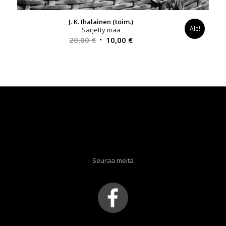
J. K. Ihalainen (toim.)
Ale!
Särjetty maa
Alkuperäinen
Nykyinen
20,00
€
10,00
€
hinta
hinta
oli:
on:
20,00 €.
10,00 €.
Seuraa meitä