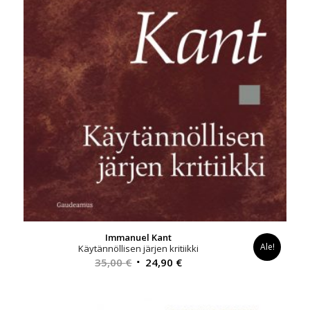
Immanuel Kant
Ale!
Käytännöllisen järjen kritiikki
Alkuperäinen
Nykyinen
35,00
€
24,90
€
hinta
hinta
oli:
on: