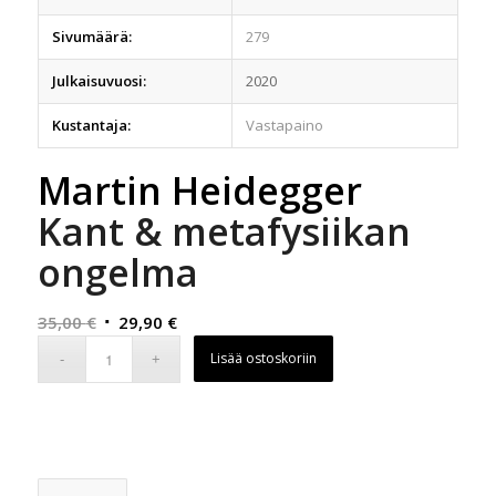
Sivumäärä:
279
Julkaisuvuosi:
2020
Kustantaja:
Vastapaino
Martin Heidegger
Kant & metafysiikan
ongelma
Alkuperäinen
Nykyinen
35,00
€
29,90
€
hinta
hinta
Lisää ostoskoriin
oli:
on:
35,00 €.
29,90 €.