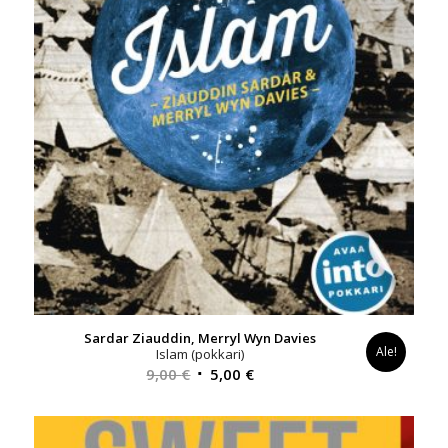
Sardar Ziauddin, Merryl Wyn Davies
Ale!
Islam (pokkari)
Alkuperäinen
Nykyinen
9,00
€
5,00
€
hinta
hinta
oli:
on:
9,00 €.
5,00 €.