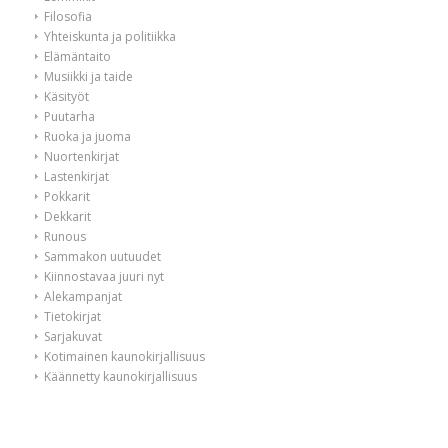
Filosofia
Yhteiskunta ja politiikka
Elämäntaito
Musiikki ja taide
Käsityöt
Puutarha
Ruoka ja juoma
Nuortenkirjat
Lastenkirjat
Pokkarit
Dekkarit
Runous
Sammakon uutuudet
Kiinnostavaa juuri nyt
Alekampanjat
Tietokirjat
Sarjakuvat
Kotimainen kaunokirjallisuus
Käännetty kaunokirjallisuus