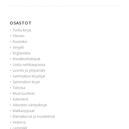
OSASTOT
Turku-kirjat
Yleinen
Ruotsiksi
Vinyylit
Englanniksi
Ennakkotilattavat
Uutta nettikaupassa
Luonto ja ympäristö
Sammakon kirjailijat
Sammakon kirjat
Tulossa
Muut tuotteet
Kalenterit
Aikuisten värityskirjat
Matkaoppaat
Elämäkerrat ja muistelmat
Historia
Lemmikit