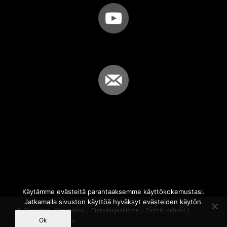
Käytämme evästeitä parantaaksemme käyttökokemustasi.
Jatkamalla sivuston käyttöä hyväksyt evästeiden käytön.
© Copyright - Sammakko |
Tietosuojaseloste
|
Toimitusehdot
|
Ok
Powered by
iQWebbi