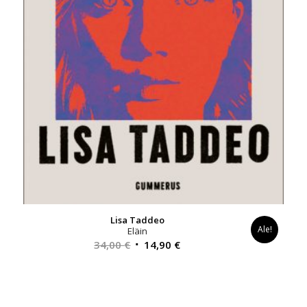
Lisa Taddeo
Ale!
Eläin
Alkuperäinen
Nykyinen
34,00
€
14,90
€
hinta
hinta
oli:
on:
34,00 €.
14,90 €.