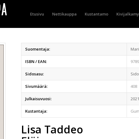
Etusivu
Nettikauppa
Kustantamo
Kivijalkam
Suomentaja:
Mari
ISBN / EAN:
978
Sidosasu:
Sido
Sivumäärä:
408
Julkaisuvuosi:
202
Kustantaja:
Gum
Lisa Taddeo