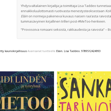
Yhdysvaltalainen kirjailija ja toimittaja Lisa Taddeo tunn
ennakkoluulottomasti ruotivasta menestysteoksestaan
Kol
Eläin
on normeja pakeneva kuvaus naisen raa’asta raivosta 
tummasävyinen kirjallinen trilleri post-#MeToo-henkeen.
“Provosoiva romaani seksistä, rakkaudesta ja raivosta” – Bo
ty kaunokirjallisuus
Avainsanat tuotteelle
Eläin
,
Lisa Taddeo
,
9789512424993