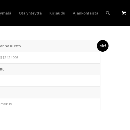
yymälä
Ota yhteyttä
Kirjaudu
Ajankohtaista
anna Kurtto
Ale!
9512424993
ttu
1
merus