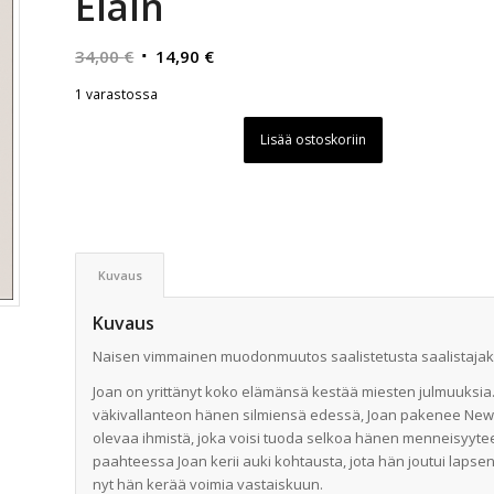
Eläin
Alkuperäinen
Nykyinen
34,00
€
14,90
€
hinta
hinta
1 varastossa
oli:
on:
34,00 €.
14,90 €.
Lisää ostoskoriin
Kuvaus
Kuvaus
Naisen vimmainen muodonmuutos saalistetusta saalistajak
Joan on yrittänyt koko elämänsä kestää miesten julmuuksia.
väkivallanteon hänen silmiensä edessä, Joan pakenee New Y
olevaa ihmistä, joka voisi tuoda selkoa hänen menneisyyt
paahteessa Joan kerii auki kohtausta, jota hän joutui lapsen
nyt hän kerää voimia vastaiskuun.