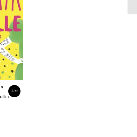
en
Ale!
uille)
yinen
a
0 €.