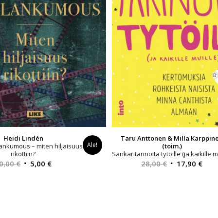
Heidi Lindén
Taru Anttonen & Milla Karppin
Ale!
ankumous – miten hiljaisuus
(toim.)
rikottiin?
Sankaritarinoita tytöille (ja kaikille m
Alkuperäinen
Nykyinen
Alkuperäinen
Nyk
0,00
€
5,00
€
28,00
€
17,90
€
hinta
hinta
hinta
hint
oli:
on:
oli:
on:
30,00 €.
5,00 €.
28,00 €.
17,9