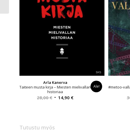
Riivaus
Arla Kanerva
Ale!
Taiteen musta kirja – Miesten mielivallan
#metoo-vall
historiaa
Alkuperäinen
Nykyinen
28,00
€
14,90
€
3
hinta
hinta
oli:
on:
28,00 €.
14,90 €.
Tutustu myös