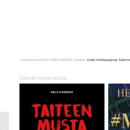
Tuotetunnus (SKU):
9789512424993
Osastot:
Uutta nettikaupassa
,
Käännet
Saatat myös pitää...
Lina Wolff