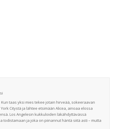
si
 Kun taas yksi mies tekee jotain hirveää, sokeeraavan
ork Citystä ja lähtee etsimään Alicea, ainoaa elossa
eensä. Los Angelesin kukkuloiden läkähdyttävässä
a todistamaan ja joka on piinannut häntä siitä asti – mutta