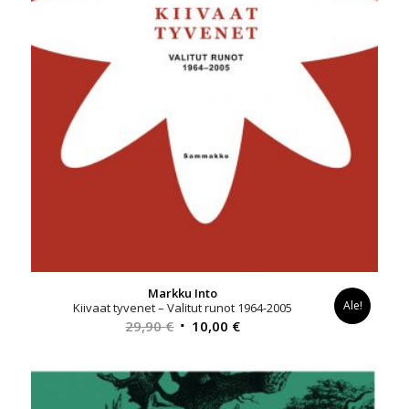
Markku Into
Ale!
Kiivaat tyvenet – Valitut runot 1964-2005
Alkuperäinen
Nykyinen
29,90
€
10,00
€
hinta
hinta
oli:
on:
29,90 €.
10,00 €.