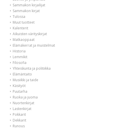
Sammakon kirjailijat
Sammakon kirjat
Tulossa
Muut tuotteet
Kalenterit
Aikuisten värityskirjat
Matkaoppaat
Elämäkerrat ja muistelmat
Historia
Lemmikit
Filosofia
Yhteiskunta ja politiikka
Elämäntaito
Musiikki ja taide
Käsityöt
Puutarha
Ruoka ja juoma
Nuortenkirjat
Lastenkirjat
Pokkarit
Dekkarit
Runous