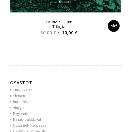
Bruno K. Öijer
Ale!
Trilogia
Alkuperäinen
Nykyinen
30,00
€
10,00
€
hinta
hinta
oli:
on:
30,00 €.
10,00 €.
OSASTOT
Turku-kirjat
Yleinen
Ruotsiksi
Vinyylit
Englanniksi
Ennakkotilattavat
Uutta nettikaupassa
Luonto ja ympäristö