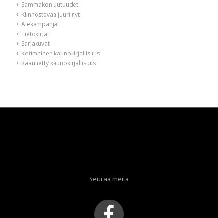
Sammakon uutuudet
Kiinnostavaa juuri nyt
Alekampanjat
Tietokirjat
Sarjakuvat
Kotimainen kaunokirjallisuus
Käännetty kaunokirjallisuus
Seuraa meitä