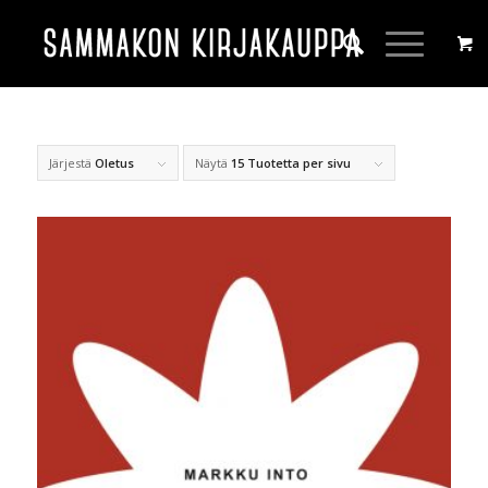
Järjestä
Oletus
Näytä
15 Tuotetta per sivu