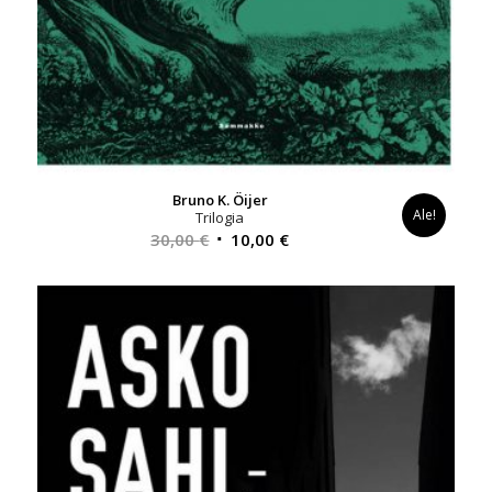
Bruno K. Öijer
Ale!
Trilogia
Alkuperäinen
Nykyinen
30,00
€
10,00
€
hinta
hinta
oli:
on:
30,00 €.
10,00 €.