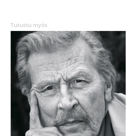
oli:
on:
36,00 €.
10,00 €.
Tutustu myös