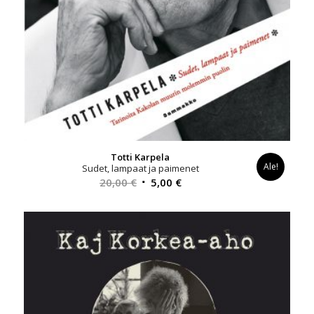
Totti Karpela
Ale!
Sudet, lampaat ja paimenet
Alkuperäinen
Nykyinen
20,00
€
5,00
€
hinta
hinta
oli:
on:
20,00 €.
5,00 €.