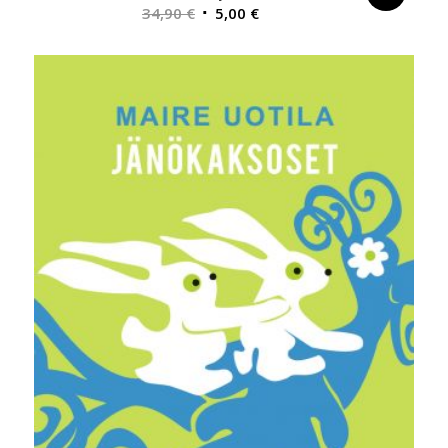
Alkuperäinen
Nykyinen
34,90
€
5,00
€
hinta
hinta
oli:
on:
34,90 €.
5,00 €.