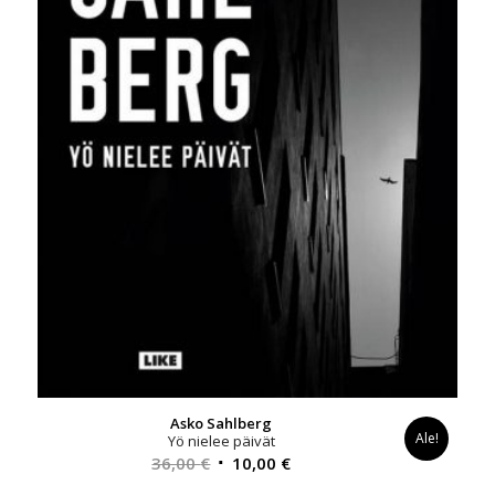
Asko Sahlberg
Ale!
Yö nielee päivät
Alkuperäinen
Nykyinen
36,00
€
10,00
€
hinta
hinta