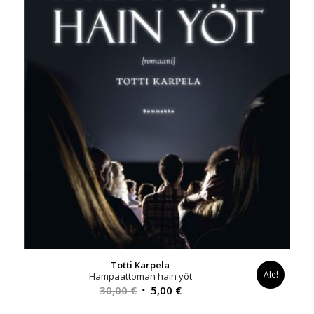
Totti Karpela
Ale!
Hampaattoman hain yöt
Alkuperäinen
Nykyinen
30,00
€
5,00
€
hinta
hinta