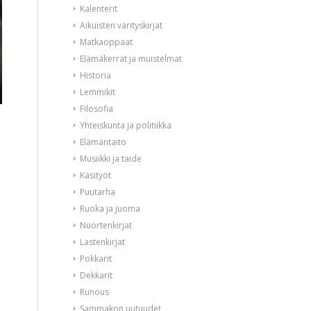
Kalenterit
Aikuisten värityskirjat
Matkaoppaat
Elämäkerrat ja muistelmat
Historia
Lemmikit
Filosofia
Yhteiskunta ja politiikka
Elämäntaito
Musiikki ja taide
Käsityöt
Puutarha
Ruoka ja juoma
Nuortenkirjat
Lastenkirjat
Pokkarit
Dekkarit
Runous
Sammakon uutuudet