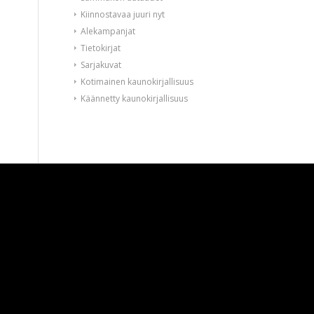
Kiinnostavaa juuri nyt
Alekampanjat
Tietokirjat
Sarjakuvat
Kotimainen kaunokirjallisuus
Käännetty kaunokirjallisuus