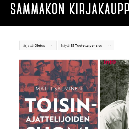
Järjestä
Oletus
Näytä
15 Tuotetta per sivu