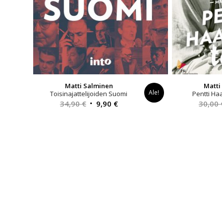
Matti Salminen
Matti
Ale!
Toisinajattelijoiden Suomi
Pentti Ha
Alkuperäinen
Nykyinen
34,90
€
9,90
€
30,00
hinta
hinta
oli:
on:
34,90 €.
9,90 €.