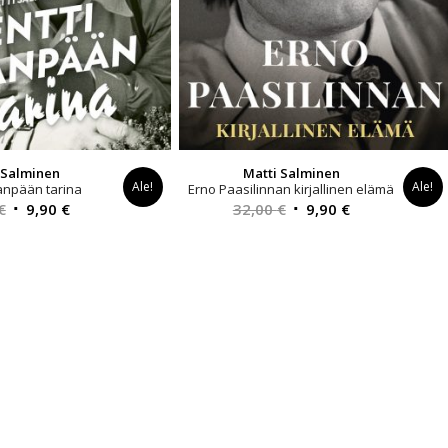
 Salminen
Matti Salminen
Ale!
Ale!
anpään tarina
Erno Paasilinnan kirjallinen elämä
Alkuperäinen
Nykyinen
Alkuperäinen
Nykyinen
€
9,90
€
32,00
€
9,90
€
hinta
hinta
hinta
hinta
oli:
on:
oli:
on:
30,00 €.
9,90 €.
32,00 €.
9,90 €.