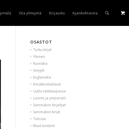
yymälä
Ota yhteyttä
Kirjaudu
Ajankohtaista
OSASTOT
Turku-kirjat
Yleinen
Ruotsiksi
Vinyylit
Englanniksi
Ennakkotilattavat
Uutta nettikaupassa
Luonto ja ympäristö
Sammakon kirjailijat
Sammakon kirjat
Tulossa
Muut tuotteet