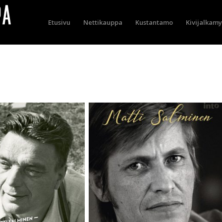
Etusivu
Nettikauppa
Kustantamo
Kivijalkam