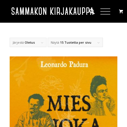
Järjestä
Oletus
Näytä
15 Tuotetta per sivu