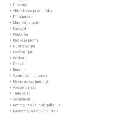
Filosofia
Yhteiskunta ja politiikka
Elämäntaito
Musiikki ja taide
Käsityöt
Puutarha
Ruoka ja juoma
Nuortenkirjat
Lastenkirjat
Pokkarit
Dekkarit
Runous
Sammakon uutuudet
Kiinnostavaa juuri nyt
Alekampanjat
Tietokirjat
Sarjakuvat
Kotimainen kaunokirjallisuus
Käännetty kaunokirjallisuus