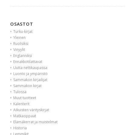
OSASTOT
Turku-kirjat
Yleinen
Ruotsiksi
Vinyylit
Englanniksi
Ennakkotilattavat
Uutta nettikaupassa
Luonto ja ympäristö
Sammakon kirjailijat
Sammakon kirjat
Tulossa
Muut tuotteet
Kalenterit
Aikuisten värityskirjat
Matkaoppaat
Elämäkerrat ja muistelmat
Historia
Lemmikit