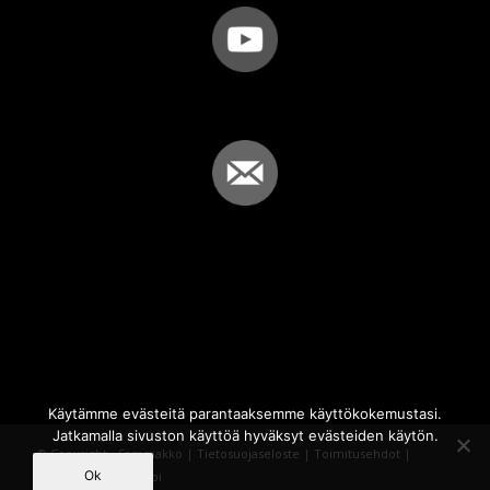
Käytämme evästeitä parantaaksemme käyttökokemustasi.
Jatkamalla sivuston käyttöä hyväksyt evästeiden käytön.
© Copyright - Sammakko |
Tietosuojaseloste
|
Toimitusehdot
|
Ok
Powered by
iQWebbi