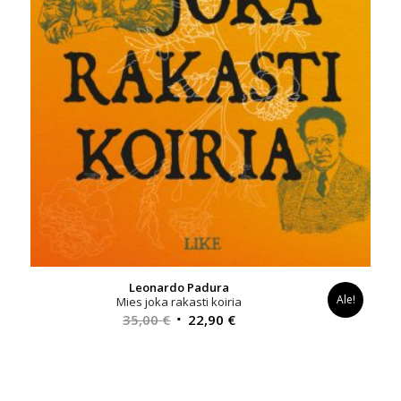
Leonardo Padura
Ale!
Mies joka rakasti koiria
Alkuperäinen
Nykyinen
35,00
€
22,90
€
hinta
hinta
oli:
on:
35,00 €.
22,90 €.