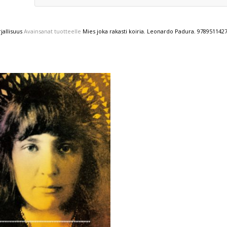
jallisuus
Avainsanat tuotteelle
Mies joka rakasti koiria
,
Leonardo Padura
,
978951142