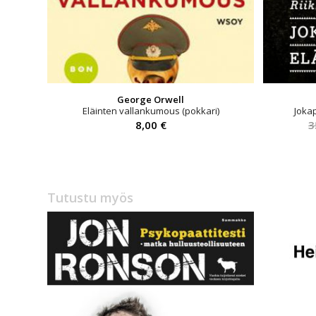
George Orwell
Eläinten vallankumous (pokkari)
Joka
8,00
€
3
Tutustu myös