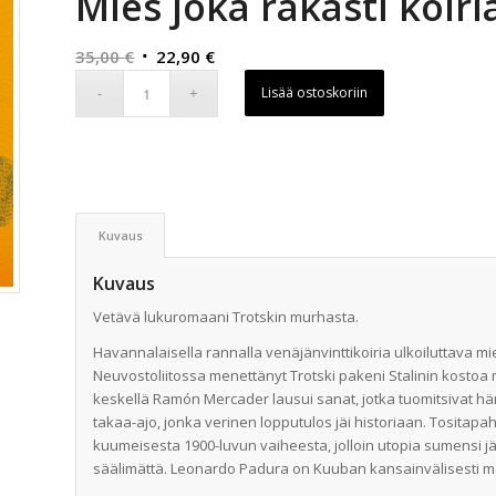
Mies joka rakasti koiri
Alkuperäinen
Nykyinen
35,00
€
22,90
€
hinta
hinta
Lisää ostoskoriin
oli:
on:
35,00 €.
22,90 €.
Kuvaus
Kuvaus
Vetävä lukuromaani Trotskin murhasta.
Havannalaisella rannalla venäjänvinttikoiria ulkoiluttava m
Neuvostoliitossa menettänyt Trotski pakeni Stalinin kostoa m
keskellä Ramón Mercader lausui sanat, jotka tuomitsivat hän
takaa-ajo, jonka verinen lopputulos jäi historiaan. Tositap
kuumeisesta 1900-luvun vaiheesta, jolloin utopia sumensi jär
säälimättä. Leonardo Padura on Kuuban kansainvälisesti men