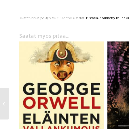
Tuotetunnus (SKU):
9789511427896
Osastot:
Historia
,
Käännetty kaunokir
Saatat myös pitää...
Mika Karttunen
Shakki, matti! – Joka
kodin shakkiopas