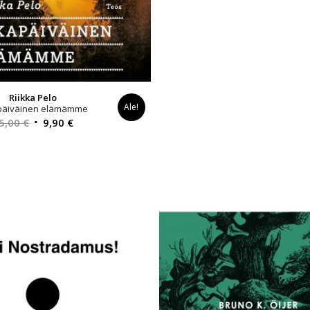
Riikka Pelo
Ale!
päiväinen elämämme
Alkuperäinen
Nykyinen
5,00
€
9,90
€
hinta
hinta
oli:
on:
35,00 €.
9,90 €.