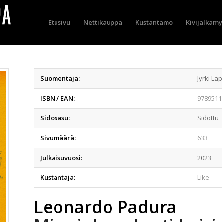
Etusivu
Nettikauppa
Kustantamo
Kivijalkam
Suomentaja:
Jyrki La
ISBN / EAN:
9789511
Sidosasu:
Sidottu
Sivumäärä:
633
Julkaisuvuosi:
2023
Kustantaja:
Like
Leonardo Padura