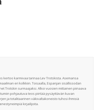
a
ies kertoo karmivaa tarinaa Lev Trotskista. Asemansa
aailman eri kolkkiin. Toisaalla, Espanjan sisällissodan
et Trotskin surmaajaksi. Alkoi vuosien mittainen piinaava
ahtumiin pohjautuva teos piirtää pysäyttävän kuvan
jen ja totalitaarinen väkivaltakoneisto tuhosi ihmisiä
estyneimpiä kirjailijoita.