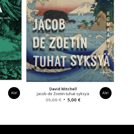
David Mitchell
Ale!
Ale!
Jacob de Zoetin tuhat syksyä
yinen
Alkuperäinen
Nykyinen
35,00
€
5,00
€
a
hinta
hinta
oli:
on:
0 €.
35,00 €.
5,00 €.