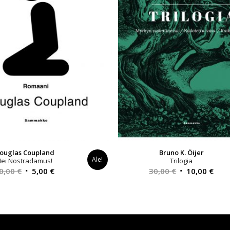
ouglas Coupland
Bruno K. Öijer
Ale!
Hei Nostradamus!
Trilogia
Alkuperäinen
Nykyinen
Alkuperäinen
Nyk
0,00
€
5,00
€
30,00
€
10,00
€
hinta
hinta
hinta
hint
oli:
on:
oli:
on:
30,00 €.
5,00 €.
30,00 €.
10,0