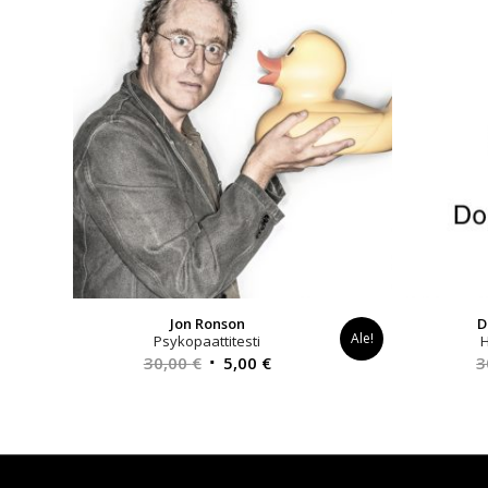
Jon Ronson
D
Ale!
Psykopaattitesti
Alkuperäinen
Nykyinen
30,00
€
5,00
€
3
hinta
hinta
oli:
on:
30,00 €.
5,00 €.