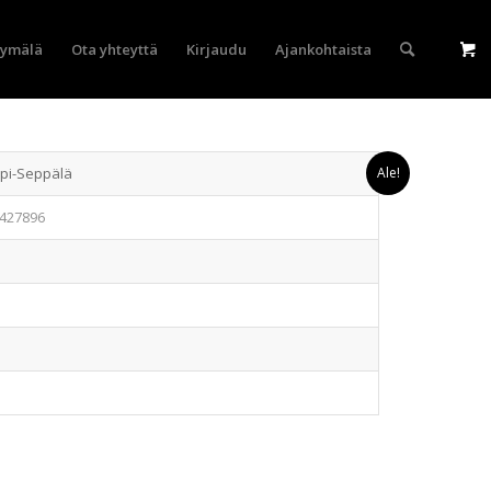
yymälä
Ota yhteyttä
Kirjaudu
Ajankohtaista
ppi-Seppälä
Ale!
427896