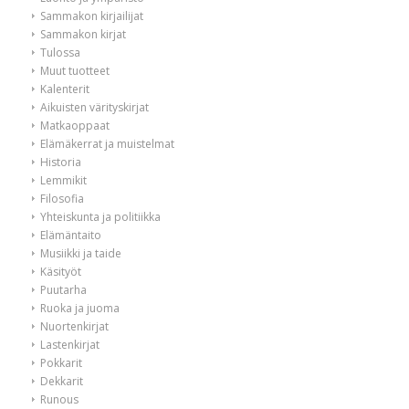
Sammakon kirjailijat
Sammakon kirjat
Tulossa
Muut tuotteet
Kalenterit
Aikuisten värityskirjat
Matkaoppaat
Elämäkerrat ja muistelmat
Historia
Lemmikit
Filosofia
Yhteiskunta ja politiikka
Elämäntaito
Musiikki ja taide
Käsityöt
Puutarha
Ruoka ja juoma
Nuortenkirjat
Lastenkirjat
Pokkarit
Dekkarit
Runous