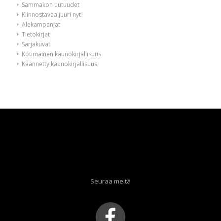
Sammakon uutuudet
Kiinnostavaa juuri nyt
Alekampanjat
Tietokirjat
Sarjakuvat
Kotimainen kaunokirjallisuus
Käännetty kaunokirjallisuus
Seuraa meitä