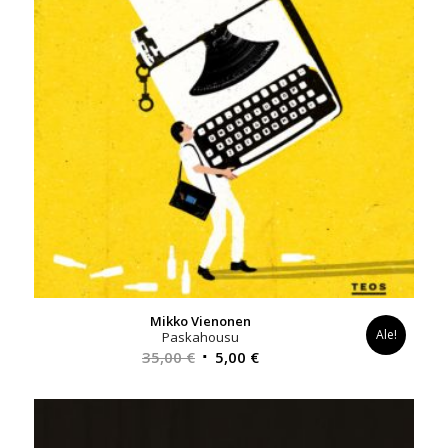
Mikko Vienonen
Ale!
Paskahousu
Alkuperäinen
Nykyinen
35,00
€
5,00
€
hinta
hinta
oli:
on:
35,00 €.
5,00 €.