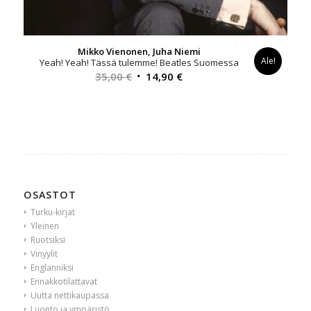
Mikko Vienonen, Juha Niemi
Ale!
Yeah! Yeah! Tässä tulemme! Beatles Suomessa
Alkuperäinen
Nykyinen
35,00
€
14,90
€
hinta
hinta
oli:
on:
35,00 €.
14,90 €.
OSASTOT
Turku-kirjat
Yleinen
Ruotsiksi
Vinyylit
Englanniksi
Ennakkotilattavat
Uutta nettikaupassa
Luonto ja ympäristö