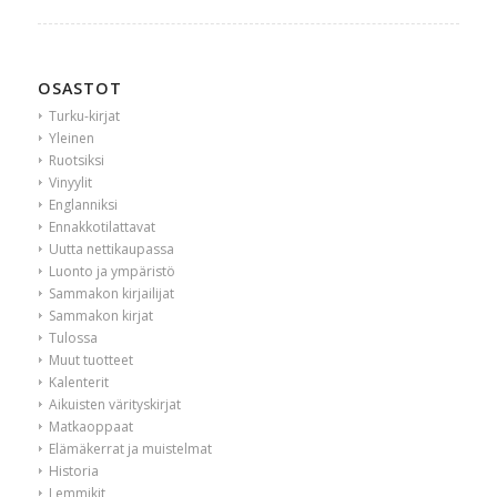
OSASTOT
Turku-kirjat
Yleinen
Ruotsiksi
Vinyylit
Englanniksi
Ennakkotilattavat
Uutta nettikaupassa
Luonto ja ympäristö
Sammakon kirjailijat
Sammakon kirjat
Tulossa
Muut tuotteet
Kalenterit
Aikuisten värityskirjat
Matkaoppaat
Elämäkerrat ja muistelmat
Historia
Lemmikit