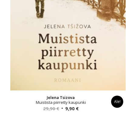
Jelena Tsizova
Ale!
Muistista piirretty kaupunki
Alkuperäinen
Nykyinen
29,90
€
9,90
€
hinta
hinta
oli:
on:
29,90 €.
9,90 €.