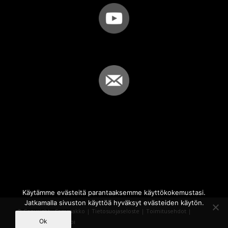
Käytämme evästeitä parantaaksemme käyttökokemustasi.
Jatkamalla sivuston käyttöä hyväksyt evästeiden käytön.
© Copyright - Sammakko |
Tietosuojaseloste
|
Toimitusehdot
|
Ok
Powered by
iQWebbi