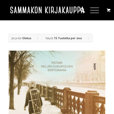
Järjestä
Oletus
Näytä
15 Tuotetta per sivu