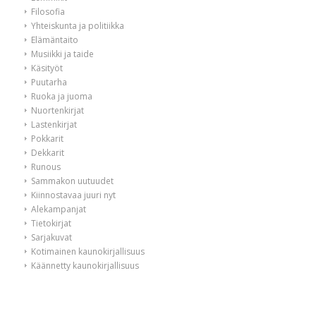
Filosofia
Yhteiskunta ja politiikka
Elämäntaito
Musiikki ja taide
Käsityöt
Puutarha
Ruoka ja juoma
Nuortenkirjat
Lastenkirjat
Pokkarit
Dekkarit
Runous
Sammakon uutuudet
Kiinnostavaa juuri nyt
Alekampanjat
Tietokirjat
Sarjakuvat
Kotimainen kaunokirjallisuus
Käännetty kaunokirjallisuus