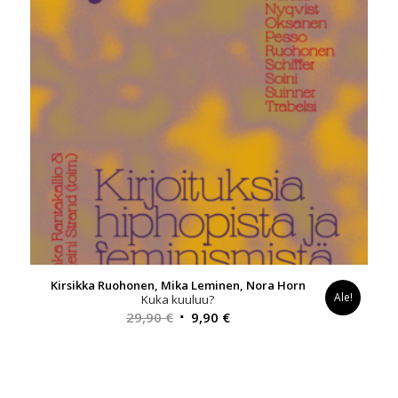
Kirsikka Ruohonen, Mika Leminen, Nora Horn
Ale!
Kuka kuuluu?
Alkuperäinen
Nykyinen
29,90
€
9,90
€
hinta
hinta
oli:
on:
29,90 €.
9,90 €.