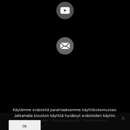
Käytämme evästeitä parantaaksemme käyttökokemustasi.
Jatkamalla sivuston käyttöä hyväksyt evästeiden käytön.
© Copyright - Sammakko |
Tietosuojaseloste
|
Toimitusehdot
|
Ok
Powered by
iQWebbi