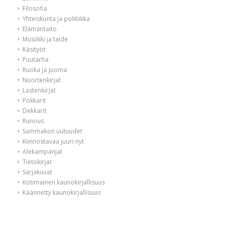
Filosofia
Yhteiskunta ja politiikka
Elämäntaito
Musiikki ja taide
Käsityöt
Puutarha
Ruoka ja juoma
Nuortenkirjat
Lastenkirjat
Pokkarit
Dekkarit
Runous
Sammakon uutuudet
Kiinnostavaa juuri nyt
Alekampanjat
Tietokirjat
Sarjakuvat
Kotimainen kaunokirjallisuus
Käännetty kaunokirjallisuus