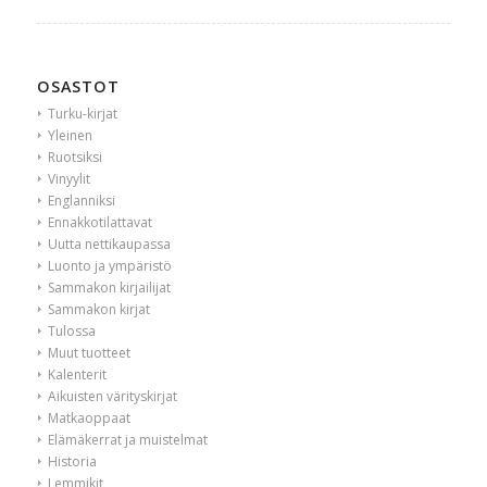
OSASTOT
Turku-kirjat
Yleinen
Ruotsiksi
Vinyylit
Englanniksi
Ennakkotilattavat
Uutta nettikaupassa
Luonto ja ympäristö
Sammakon kirjailijat
Sammakon kirjat
Tulossa
Muut tuotteet
Kalenterit
Aikuisten värityskirjat
Matkaoppaat
Elämäkerrat ja muistelmat
Historia
Lemmikit