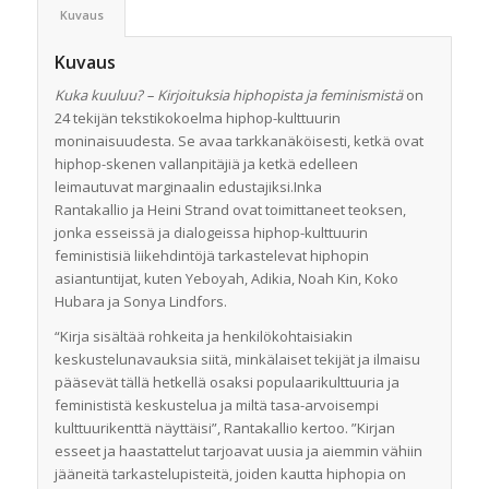
Kuvaus
Kuvaus
Kuka kuuluu? – Kirjoituksia hiphopista ja feminismistä
on
24 tekijän tekstikokoelma hiphop-kulttuurin
moninaisuudesta. Se avaa tarkkanäköisesti, ketkä ovat
hiphop-skenen vallanpitäjiä ja ketkä edelleen
leimautuvat marginaalin edustajiksi.Inka
Rantakallio ja Heini Strand ovat toimittaneet teoksen,
jonka esseissä ja dialogeissa hiphop-kulttuurin
feministisiä liikehdintöjä tarkastelevat hiphopin
asiantuntijat, kuten Yeboyah, Adikia, Noah Kin, Koko
Hubara ja Sonya Lindfors.
“Kirja sisältää rohkeita ja henkilökohtaisiakin
keskustelunavauksia siitä, minkälaiset tekijät ja ilmaisu
pääsevät tällä hetkellä osaksi populaarikulttuuria ja
feminististä keskustelua ja miltä tasa-arvoisempi
kulttuurikenttä näyttäisi”, Rantakallio kertoo. ”Kirjan
esseet ja haastattelut tarjoavat uusia ja aiemmin vähiin
jääneitä tarkastelupisteitä, joiden kautta hiphopia on