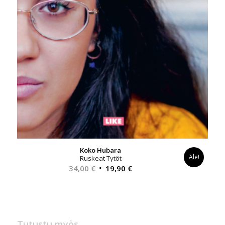
Koko Hubara
Ale!
Ruskeat Tytöt
Alkuperäinen
Nykyinen
34,00
€
19,90
€
hinta
hinta
oli:
on:
34,00 €.
19,90 €.
Tutustu myös