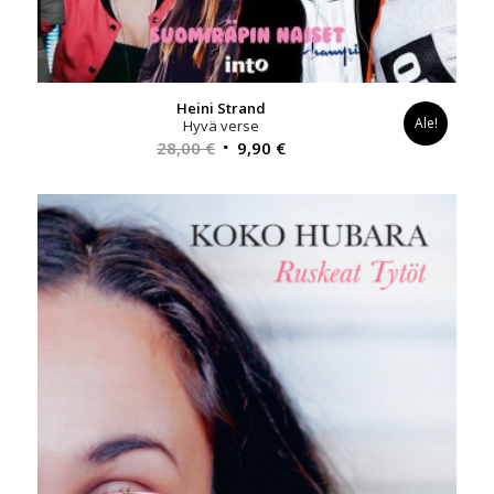
Heini Strand
Ale!
Hyvä verse
Alkuperäinen
Nykyinen
28,00
€
9,90
€
hinta
hinta
oli:
on:
28,00 €.
9,90 €.