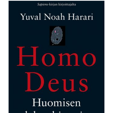
oli:
on:
30,00 €.
9,90 €.