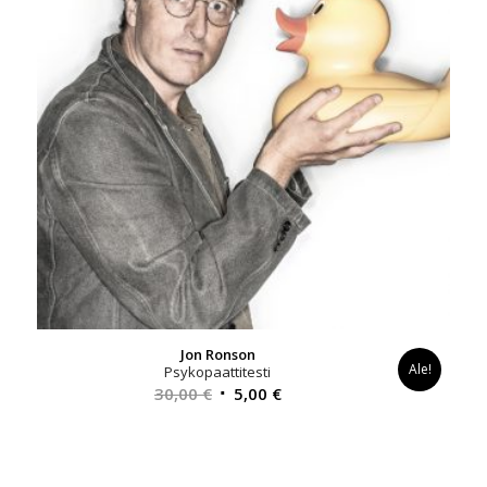
Jon Ronson
Ale!
Psykopaattitesti
Alkuperäinen
Nykyinen
30,00
€
5,00
€
hinta
hinta
oli:
on:
30,00 €.
5,00 €.