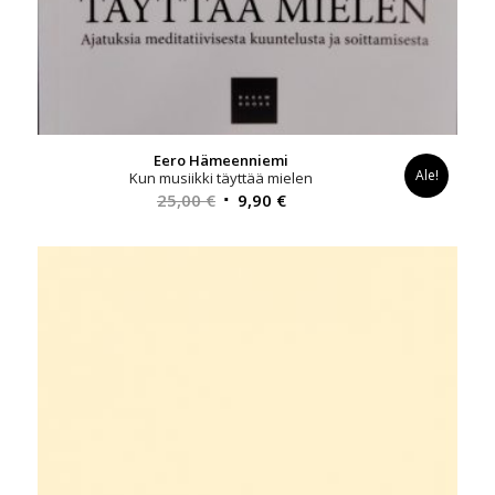
Eero Hämeenniemi
Ale!
Kun musiikki täyttää mielen
Alkuperäinen
Nykyinen
25,00
€
9,90
€
hinta
hinta
oli:
on:
25,00 €.
9,90 €.