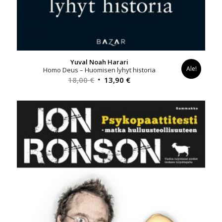
Yuval Noah Harari
Ale!
Homo Deus – Huomisen lyhyt historia
Alkuperäinen
Nykyinen
18,00
€
13,90
€
hinta
hinta
oli:
on:
18,00 €.
13,90 €.