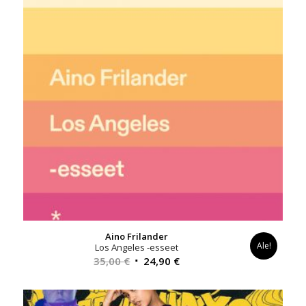
Aino Frilander
Ale!
Los Angeles -esseet
Alkuperäinen
Nykyinen
35,00
€
24,90
€
hinta
hinta
oli:
on: