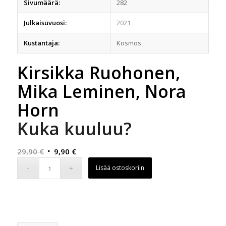
Sivumäärä:
282
Julkaisuvuosi:
2021
Kustantaja:
Kosmos
Kirsikka Ruohonen,
Mika Leminen, Nora
Horn
Kuka kuuluu?
Alkuperäinen
Nykyinen
29,90
€
9,90
€
hinta
hinta
Lisää ostoskoriin
oli:
on:
29,90 €.
9,90 €.