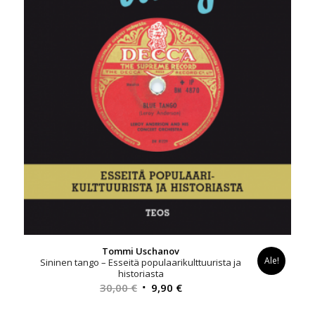
Tommi Uschanov
Ale!
Sininen tango – Esseitä populaarikulttuurista ja
historiasta
Alkuperäinen
Nykyinen
30,00
€
9,90
€
hinta
hinta