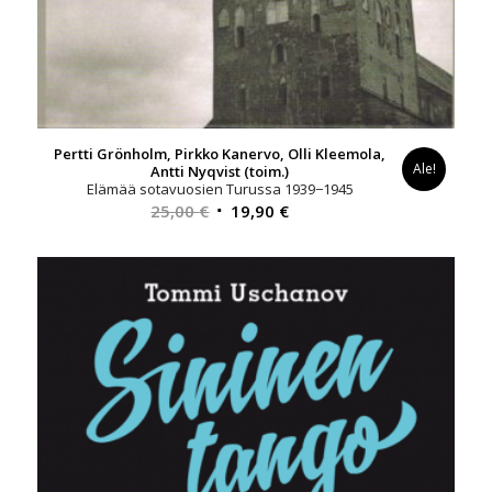
Pertti Grönholm, Pirkko Kanervo, Olli Kleemola,
Ale!
Antti Nyqvist (toim.)
Elämää sotavuosien Turussa 1939−1945
Alkuperäinen
Nykyinen
25,00
€
19,90
€
hinta
hinta
oli:
on:
25,00 €.
19,90 €.