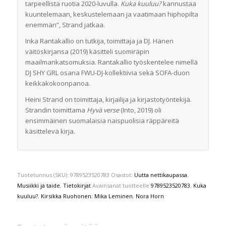
tarpeellista ruotia 2020-luvulla.
Kuka kuuluu?
kannustaa
kuuntelemaan, keskustelemaan ja vaatimaan hiphopilta
enemmän”, Strand jatkaa.
Inka Rantakallio on tutkija, toimittaja ja DJ. Hänen
väitöskirjansa (2019) käsitteli suomiräpin
maailmankatsomuksia. Rantakallio työskentelee nimellä
DJ SHY GRL osana FWU-DJ-kollektiivia sekä SOFA-duon
keikkakokoonpanoa.
Heini Strand on toimittaja, kirjailija ja kirjastotyöntekijä.
Strandin toimittama
Hyvä verse
(Into, 2019) oli
ensimmäinen suomalaisia naispuolisia räppäreitä
käsittelevä kirja.
Tuotetunnus (SKU):
9789523520783
Osastot:
Uutta nettikaupassa
,
Musiikki ja taide
,
Tietokirjat
Avainsanat tuotteelle
9789523520783
,
Kuka
kuuluu?
,
Kirsikka Ruohonen
,
Mika Leminen
,
Nora Horn