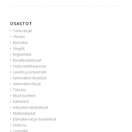
OSASTOT
Turku-kirjat
Yleinen
Ruotsiksi
Vinyylit
Englanniksi
Ennakkotilattavat
Uutta nettikaupassa
Luonto ja ympäristö
Sammakon kirjailijat
Sammakon kirjat
Tulossa
Muut tuotteet
Kalenterit
Aikuisten värityskirjat
Matkaoppaat
Elämäkerrat ja muistelmat
Historia
Lemmikit