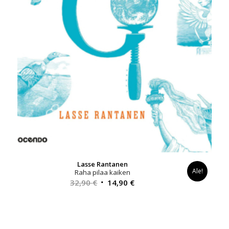
Lasse Rantanen
Ale!
Raha pilaa kaiken
Alkuperäinen
Nykyinen
32,90
€
14,90
€
hinta
hinta
oli:
on:
32,90 €.
14,90 €.