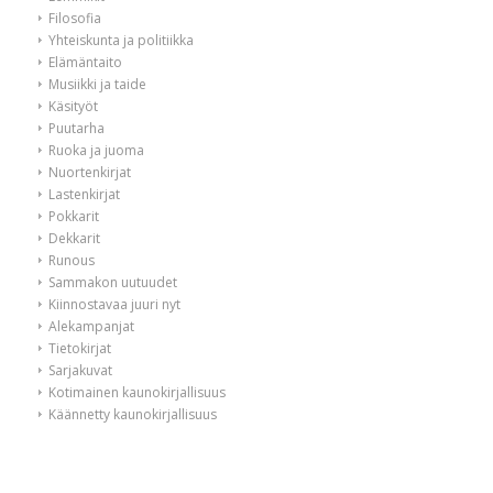
Filosofia
Yhteiskunta ja politiikka
Elämäntaito
Musiikki ja taide
Käsityöt
Puutarha
Ruoka ja juoma
Nuortenkirjat
Lastenkirjat
Pokkarit
Dekkarit
Runous
Sammakon uutuudet
Kiinnostavaa juuri nyt
Alekampanjat
Tietokirjat
Sarjakuvat
Kotimainen kaunokirjallisuus
Käännetty kaunokirjallisuus