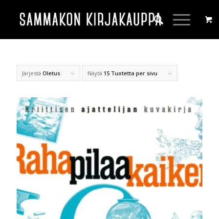
Järjestä
Oletus
Näytä
15 Tuotetta per sivu