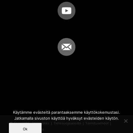
Käytämme evästeitä parantaaksemme käyttökokemustasi.
Jatkamalla sivuston käyttöä hyväksyt evästeiden käytön.
© Copyright - Sammakko |
Tietosuojaseloste
|
Toimitusehdot
|
Ok
Powered by
iQWebbi