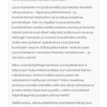
Lasse Rantanen on työskennellyt journalistien keskellä
ulkopuolisena – hiljaisena yhtiömiehenä – ja
kommentoinut nimimerkin Lasse takaa maailmaa
piirroksillaan. Hän on ohjaillut vuosia tuhansilla
kuvituksillaan meidän mielikuviamme asioista ja ilmiöistä.
Hänen työnsä ovat olleet näkyvästi esillä muun muassa
Helsingin Sanomien ja Suomen Kuvalehden sivuilla,
mutta mies ja hänen ajatuksensa ovat jääneet
kuvitusten varjoon. Rahaa pilaa kaiken -teoksessaan
Lasse Rantanen ravistelee ihmisten tunteita kuvin – ja
nyt myös sanoin.
Miksi suomalaisjohtaja tarvitsee vuosipalkakseen 6
miljoonaa? Kuka meitä kusettaa, kun uskomme Marsin
valloitukseen, ihmisen kaikkivoipaisuuteen tai
sekoitamme mielihyvän onneen? Voiko maailmaa
pelastaa samalla metodilla, millä sitä ollaan tuhoamassa
ja miksi meitä ohjaa kiire ja pelko, vaikka ne tuottavat
miljarditappioita ja paljon pahaa mieltä?
Välillä tuntuu, että kuvittelemme itsestämme liikoja, kun