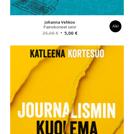
Johanna Vehkoo
Ale!
Painokoneet seis!
Alkuperäinen
Nykyinen
25,00
€
5,00
€
hinta
hinta
oli:
on:
25,00 €.
5,00 €.