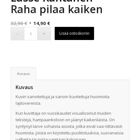
Raha pilaa kaiken
Alkuperäinen
Nykyinen
32,90
€
14,90
€
hinta
hinta
Lisää ostoskoriin
oli:
on:
32,90 €.
14,90 €.
Kuvaus
Kuvaus
Kuvin sanoitettuja ja sanoin kuvitettuja huomioita
lajitovereista.
Kun kuvittaja on vuosikaudet visualisoinut muiden
tekstejä, hampaankoloon on jäänyt kaikenlaista. On
syntynyt tarve sohaista asioita, jotka eivät saa riittävästi
huomiota. Joista on kirjoitettu puolitotuuksia, suoranaisia
valheita tai joista vaietaan kokonaan.