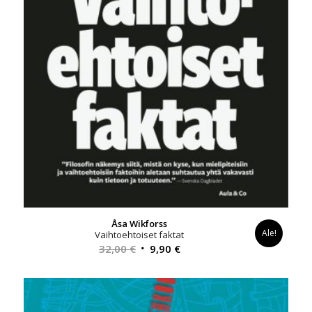
Åsa Wikforss
Ale!
Vaihtoehtoiset faktat
Alkuperäinen
Nykyinen
32,00
€
9,90
€
hinta
hinta
oli:
on:
32,00 €.
9,90 €.