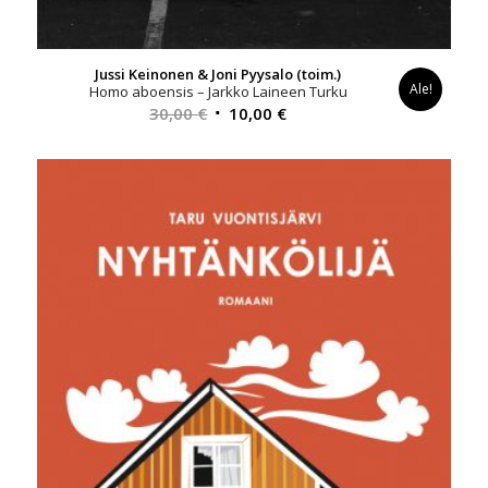
Jussi Keinonen & Joni Pyysalo (toim.)
Ale!
Homo aboensis – Jarkko Laineen Turku
Alkuperäinen
Nykyinen
30,00
€
10,00
€
hinta
hinta
oli:
on:
30,00 €.
10,00 €.