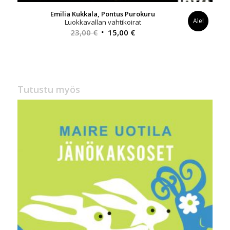
Emilia Kukkala, Pontus Purokuru
Ale!
Luokkavallan vahtikoirat
Alkuperäinen
Nykyinen
23,00
€
15,00
€
hinta
hinta
oli:
on:
23,00 €.
15,00 €.
Tutustu myös