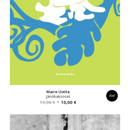
Maire Uotila
Ale!
Jänökaksoset
Alkuperäinen
Nykyinen
19,90
€
10,00
€
hinta
hinta
oli:
on:
19,90 €.
10,00 €.