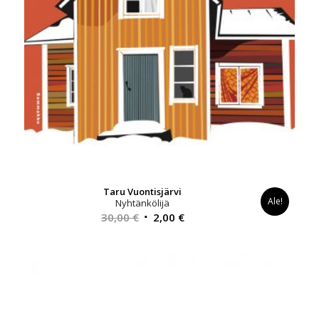
Taru Vuontisjärvi
Ale!
Nyhtänkölijä
Alkuperäinen
Nykyinen
30,00
€
2,00
€
hinta
hinta
oli:
on:
30,00 €.
2,00 €.