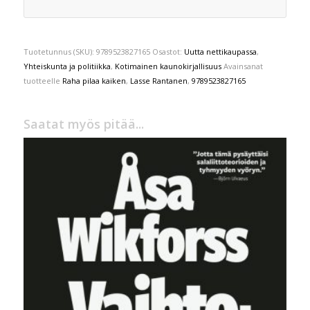
Tuotetunnus (SKU):
9789523827165
Osastot:
Uutta nettikaupassa
,
Yhteiskunta ja politiikka
,
Kotimainen kaunokirjallisuus
Avainsanat
tuotteelle
Raha pilaa kaiken
,
Lasse Rantanen
,
9789523827165
Saatat myös pitää...