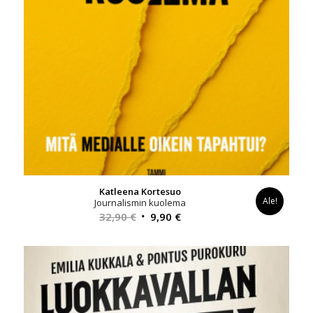
Katleena Kortesuo
Ale!
Journalismin kuolema
Alkuperäinen
Nykyinen
32,90
€
9,90
€
hinta
hinta
oli:
on:
32,90 €.
9,90 €.