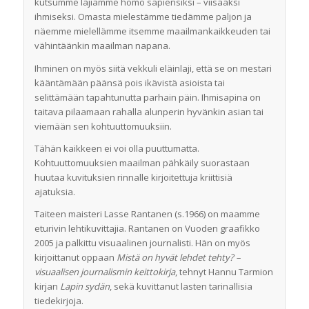
kutsumme lajiamme homo sapiensiksi – viisaaksi
ihmiseksi. Omasta mielestämme tiedämme paljon ja
näemme mielellämme itsemme maailmankaikkeuden tai
vähintäänkin maailman napana.
Ihminen on myös siitä vekkuli eläinlaji, että se on mestari
kääntämään päänsä pois ikävistä asioista tai
selittämään tapahtunutta parhain päin. Ihmisapina on
taitava pilaamaan rahalla alunperin hyvänkin asian tai
viemään sen kohtuuttomuuksiin.
Tähän kaikkeen ei voi olla puuttumatta.
Kohtuuttomuuksien maailman pähkäily suorastaan
huutaa kuvituksien rinnalle kirjoitettuja kriittisiä
ajatuksia.
Taiteen maisteri Lasse Rantanen (s.1966) on maamme
eturivin lehtikuvittajia. Rantanen on Vuoden graafikko
2005 ja palkittu visuaalinen journalisti. Hän on myös
kirjoittanut oppaan
Mistä on hyvät lehdet tehty? –
visuaalisen journalismin keittokirja
, tehnyt Hannu Tarmion
kirjan
Lapin sydän
, sekä kuvittanut lasten tarinallisia
tiedekirjoja.