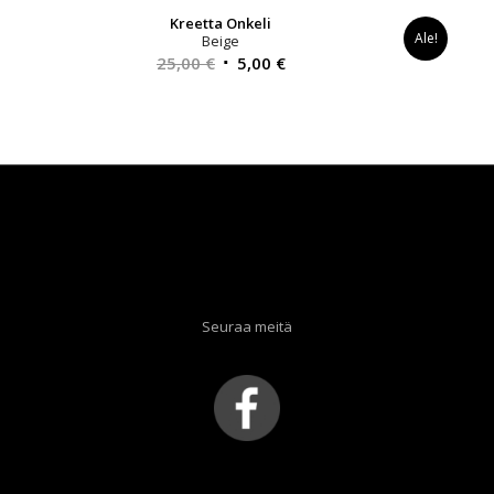
Kreetta Onkeli
Ale!
Beige
Alkuperäinen
Nykyinen
25,00
€
5,00
€
hinta
hinta
oli:
on:
25,00 €.
5,00 €.
Seuraa meitä