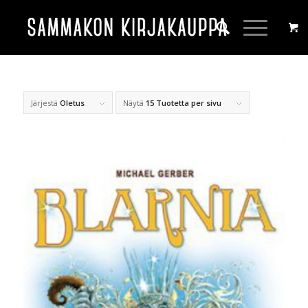
Järjestä
Oletus
Näytä
15 Tuotetta per sivu