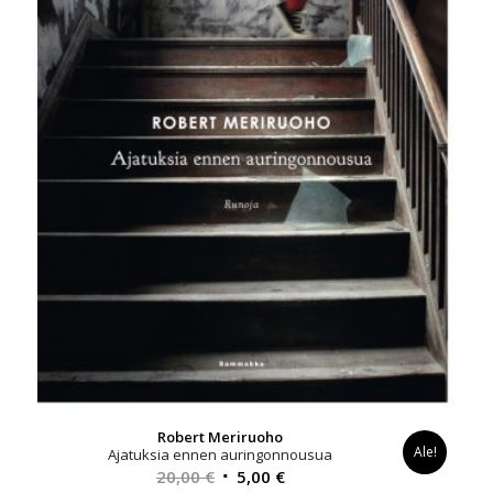
Robert Meriruoho
Ale!
Ajatuksia ennen auringonnousua
Alkuperäinen
Nykyinen
20,00
€
5,00
€