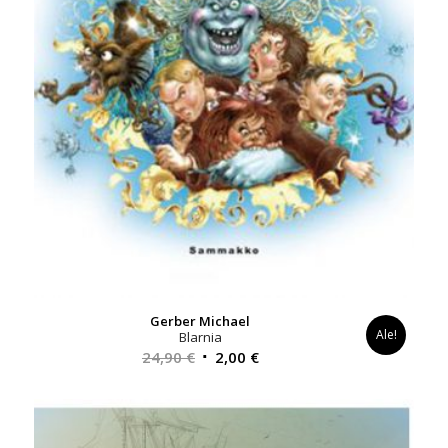
Gerber Michael
Ale!
Blarnia
Alkuperäinen
Nykyinen
24,90
€
2,00
€
hinta
hinta
oli:
on:
24,90 €.
2,00 €.