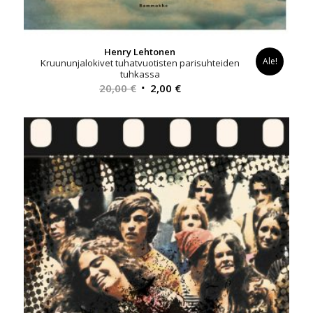
Henry Lehtonen
Ale!
Kruununjalokivet tuhatvuotisten parisuhteiden
tuhkassa
Alkuperäinen
Nykyinen
20,00
€
2,00
€
hinta
hinta
oli:
on:
20,00 €.
2,00 €.