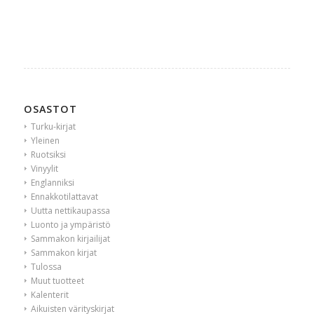
hinta
hinta
oli:
on:
20,00 €.
5,00 €.
OSASTOT
Turku-kirjat
Yleinen
Ruotsiksi
Vinyylit
Englanniksi
Ennakkotilattavat
Uutta nettikaupassa
Luonto ja ympäristö
Sammakon kirjailijat
Sammakon kirjat
Tulossa
Muut tuotteet
Kalenterit
Aikuisten värityskirjat