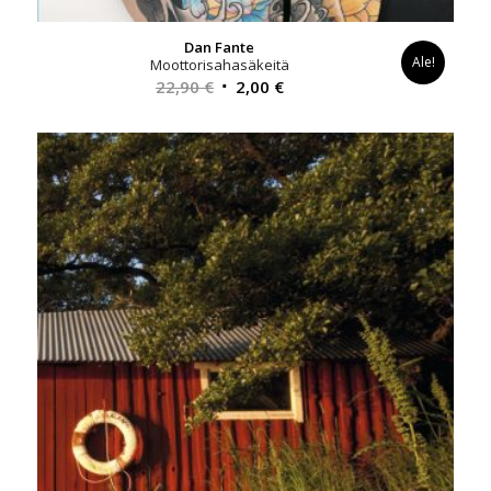
Dan Fante
Ale!
Moottorisahasäkeitä
Alkuperäinen
Nykyinen
22,90
€
2,00
€
hinta
hinta
oli:
on:
22,90 €.
2,00 €.