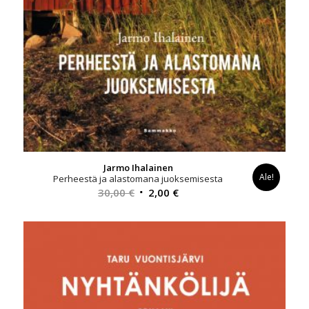
Jarmo Ihalainen
Ale!
Perheestä ja alastomana juoksemisesta
Alkuperäinen
Nykyinen
30,00
€
2,00
€
hinta
hinta
oli:
on:
30,00 €.
2,00 €.