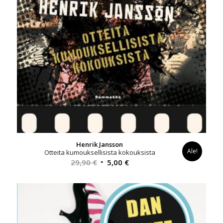
Henrik Jansson
Ale!
Otteita kumouksellisista kokouksista
Alkuperäinen
Nykyinen
29,90
€
5,00
€
hinta
hinta
oli:
on:
29,90 €.
5,00 €.