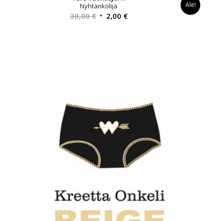
Ale!
Nyhtänkölijä
Alkuperäinen
Nykyinen
30,00
€
2,00
€
hinta
hinta
oli:
on:
30,00 €.
2,00 €.