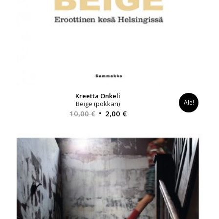
Kreetta Onkeli
Ale!
Beige (pokkari)
Alkuperäinen
Nykyinen
10,00
€
2,00
€
hinta
hinta
oli:
on:
10,00 €.
2,00 €.