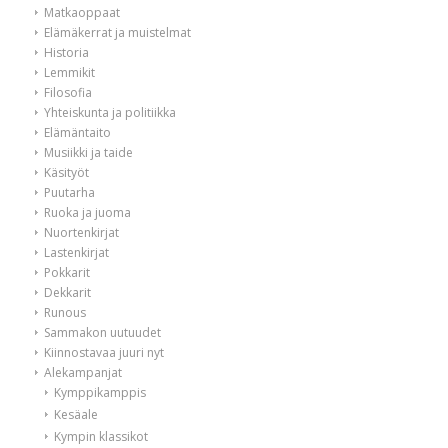
Matkaoppaat
Elämäkerrat ja muistelmat
Historia
Lemmikit
Filosofia
Yhteiskunta ja politiikka
Elämäntaito
Musiikki ja taide
Käsityöt
Puutarha
Ruoka ja juoma
Nuortenkirjat
Lastenkirjat
Pokkarit
Dekkarit
Runous
Sammakon uutuudet
Kiinnostavaa juuri nyt
Alekampanjat
Kymppikamppis
Kesäale
Kympin klassikot