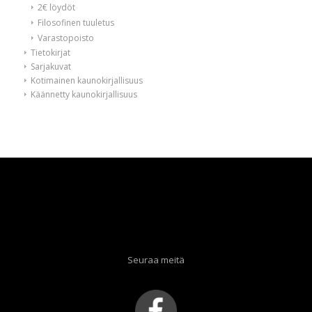
2€ löydöt
Filosofinen tuuletus
Varastopoisto
Tietokirjat
Sarjakuvat
Kotimainen kaunokirjallisuus
Käännetty kaunokirjallisuus
Seuraa meitä