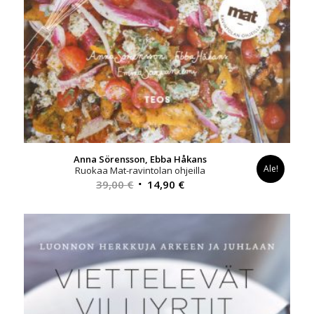
Anna Sörensson, Ebba Håkans
Ale!
Ruokaa Mat-ravintolan ohjeilla
Alkuperäinen
Nykyinen
39,00
€
14,90
€
hinta
hinta
oli:
on:
39,00 €.
14,90 €.