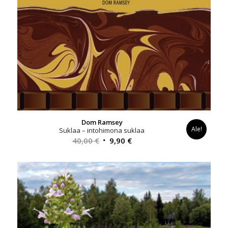
Dom Ramsey
Ale!
Suklaa – intohimona suklaa
Alkuperäinen
Nykyinen
40,00
€
9,90
€
hinta
hinta
oli:
on:
40,00 €.
9,90 €.