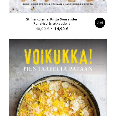
Stiina Kuisma, Riitta Sourander
Ale!
Ronskisti & rakkaudella
Alkuperäinen
Nykyinen
40,00
€
14,90
€
hinta
hinta
oli:
on:
40,00 €.
14,90 €.