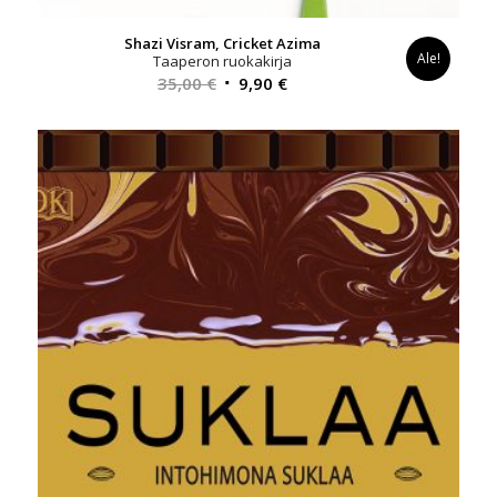
Shazi Visram, Cricket Azima
Ale!
Taaperon ruokakirja
Alkuperäinen
Nykyinen
35,00
€
9,90
€
hinta
hinta
oli:
on:
35,00 €.
9,90 €.