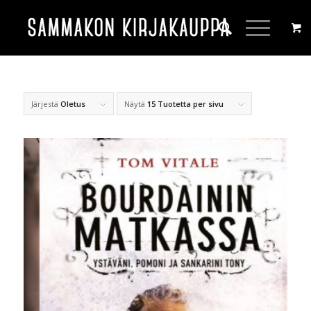
Järjestä
Oletus
Näytä
15 Tuotetta per sivu