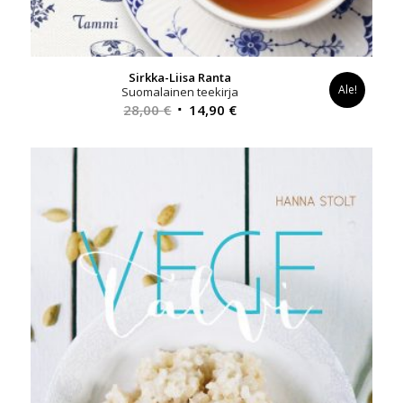
Sirkka-Liisa Ranta
Ale!
Suomalainen teekirja
Alkuperäinen
Nykyinen
28,00
€
14,90
€
hinta
hinta
oli:
on:
28,00 €.
14,90 €.