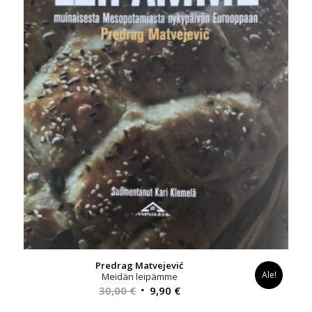
Predrag Matvejević
Ale!
Meidän leipämme
Alkuperäinen
Nykyinen
30,00
€
9,90
€
hinta
hinta