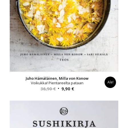
Juho Hämäläinen, Milla von Konow
Ale!
Voikukka! Pientareelta pataan
Alkuperäinen
Nykyinen
36,90
€
9,90
€
hinta
hinta
oli:
on:
36,90 €.
9,90 €.