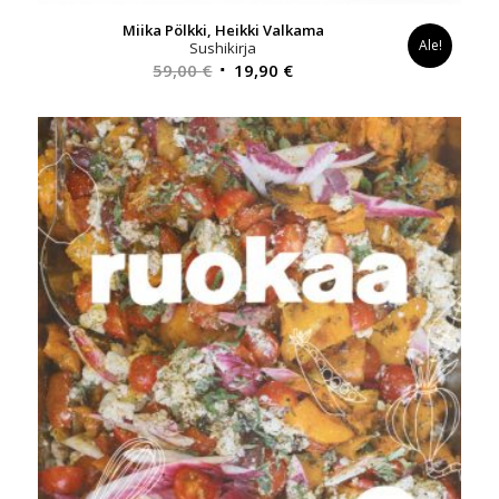
Miika Pölkki, Heikki Valkama
Ale!
Sushikirja
Alkuperäinen
Nykyinen
59,00
€
19,90
€
hinta
hinta
oli:
on:
59,00 €.
19,90 €.