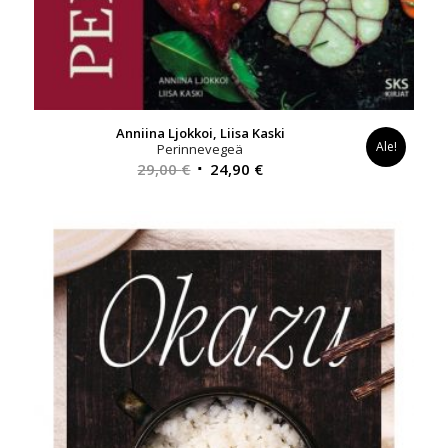
Anniina Ljokkoi, Liisa Kaski
Ale!
Perinnevegeä
Alkuperäinen
Nykyinen
29,00
€
24,90
€
hinta
hinta
oli:
on:
29,00 €.
24,90 €.