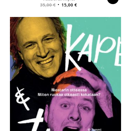
Alkuperäinen
Nykyinen
35,00
€
15,00
€
hinta
hinta
oli:
on:
35,00 €.
15,00 €.