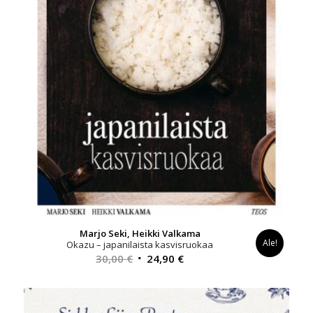
Marjo Seki, Heikki Valkama
Ale!
Okazu – japanilaista kasvisruokaa
Alkuperäinen
Nykyinen
30,00
€
24,90
€
hinta
hinta
oli:
on:
30,00 €.
24,90 €.