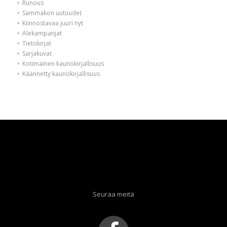
Runous
Sammakon uutuudet
Kiinnostavaa juuri nyt
Alekampanjat
Tietokirjat
Sarjakuvat
Kotimainen kaunokirjallisuus
Käännetty kaunokirjallisuus
Seuraa meitä