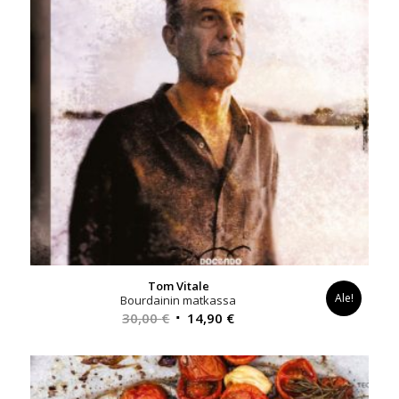
Tom Vitale
Ale!
Bourdainin matkassa
Alkuperäinen
Nykyinen
30,00
€
14,90
€
hinta
hinta
oli:
on:
30,00 €.
14,90 €.