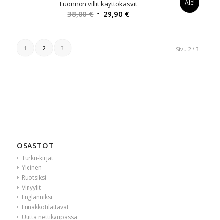
Ale!
Luonnon villit käyttökasvit
Alkuperäinen
Nykyinen
38,00
€
29,90
€
hinta
hinta
oli:
on:
38,00 €.
29,90 €.
1
2
3
Sivu 2 / 3
OSASTOT
Turku-kirjat
Yleinen
Ruotsiksi
Vinyylit
Englanniksi
Ennakkotilattavat
Uutta nettikaupassa