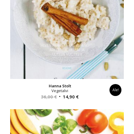
Hanna Stolt
Ale!
Vegetalvi
Alkuperäinen
Nykyinen
36,00
€
14,90
€
hinta
hinta
oli:
on:
36,00 €.
14,90 €.