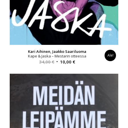
Kari Aihinen, Jaakko Saariluoma
Ale!
Kape & Jaska – Mestarin otteessa
Alkuperäinen
Nykyinen
34,00
€
10,00
€
hinta
hinta
oli:
on:
34,00 €.
10,00 €.