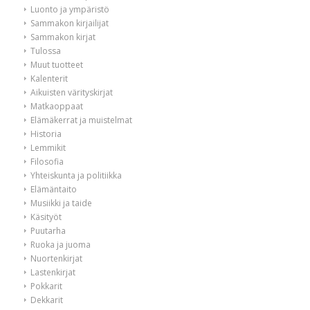
Luonto ja ympäristö
Sammakon kirjailijat
Sammakon kirjat
Tulossa
Muut tuotteet
Kalenterit
Aikuisten värityskirjat
Matkaoppaat
Elämäkerrat ja muistelmat
Historia
Lemmikit
Filosofia
Yhteiskunta ja politiikka
Elämäntaito
Musiikki ja taide
Käsityöt
Puutarha
Ruoka ja juoma
Nuortenkirjat
Lastenkirjat
Pokkarit
Dekkarit