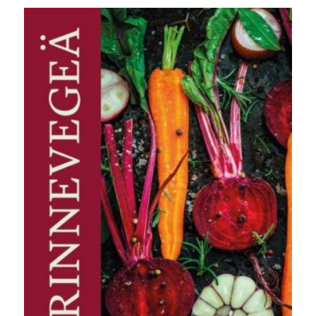
oli:
on:
30,00 €.
9,90 €.